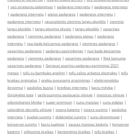
|
seo straipsniu talpinimas
|
padangos internetu
|
padangos internetu
|
padangos internetu
|
pigios padangos
|
padangos internetu
|
padangos internetu
|
neuzsalantis zieminis langu ploviklis
|
zieminis
langu ploviklis
|
langu plovimo skystis
|
langu ploviklis
|
vasarines
padangos
|
ziemines padangos
|
padangos pigiau
|
padangos
internetu
|
nuo kada keiciamos padangos
|
ziemines padangos
|
vasarines padangos
|
padangu pasirinkimas
|
nuo kada keiciamos
padangos
|
ziemines padangos
|
vasarines padangos
|
Kiek kainuoja
vasarines padangos
|
Geriausi asariniu padangu gamintojai 2021
metais
|
tofu su bambuko anglimi
|
tofu zalios arbatos ekstraktu
|
tofu
kraikas originalus
|
prekiu gyvunams grazinimas
|
elektromobiliu
ikrovimui
|
paskolos bustui
|
kreditas internetu
|
kaciu mityba
|
išmokykite katę
|
perkraustymo paslaugos vilniuje
|
meistras vilniuje
|
odontologijos klinika
|
super premium
|
sunu maistas
|
sunu edalas
|
valandinis darzelis vilniuje
|
josera katems
|
josera sunims
|
paskolos
internetu
|
guoliai sunims
|
dubeneliai sunims
|
sunu dziovintuvai
|
konservai sunims
|
kaciu tualetas
|
sausas maistas katems
|
konservai
katems
|
silikoninis kraikas
|
bentonitinis kraikas
|
tofu kraikas
|