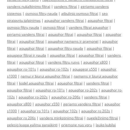
vandens nukalkinimo filtrai
|
vandens filtrai
|
geriamo vandens
sistemos
|
osmoso filtrų nauda
|
atbulinio osmoso filtrai
|
seo
straipsniu talpinimas
|
aquaphor vandens filtrai
|
aquaphor filtrai
|
osmoso filtrų nauda
|
osmoso filtrai
|
vandens filtrai aquaphor
|
geriamo vandens filtrai
|
aquaphor filtrai
|
aquaphor filtrai
|
aquaphor
filtrai
|
aquaphor filtrai
|
aquaphor namams ir pramonei
|
aquaphor
filtrai
|
aquaphor filtrai
|
aquaphor filtrų nauda
|
aquaphor filtrai
|
aquapgor filtrai ir nauda
|
aquaphor filtrai
|
aquaphor filtrai
|
vandens
filtrai
|
aquaphor filtrai
|
vandens filtru rusys
|
aquaphor s800
|
aquaphor ro-101s
|
aquaphor ro-102s
|
aquapgor s550
|
aquaphor
s1000
|
namui ir biurui aquaphor filtrai
|
namams ir biurui aquaphor
filtrai
|
kodel aquaphor filtrai
|
aquaphor filtrai
|
vandens filtrai
|
aquaphor filtrai
|
aquaphor ro-101s
|
aquaphor ro-202s
|
aquaphor ro-
102s
|
aquaphor ro-202s
|
aquaphor ro-206s
|
vandens filtrai
|
aquaphor s800
|
aquaphor s550
|
geriamo vandens filtrai
|
aquaphor
s1000
|
aquaphor ro 101s
|
aquaphor 102s
|
aquaphor ro 202s
|
aquaphor ro 206s
|
vandens minkstinimo filtrai
|
nugeležinimo filtrai
|
pelesio kvapa galima panaikinti
|
priemone nuo voru
|
lauko kubilai