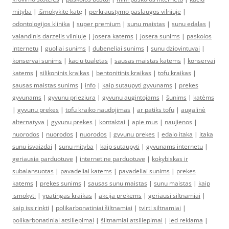
mityba
|
išmokykite katę
|
perkraustymo paslaugos vilniuje
|
odontologijos klinika
|
super premium
|
sunu maistas
|
sunu edalas
|
valandinis darzelis vilniuje
|
josera katems
|
josera sunims
|
paskolos
internetu
|
guoliai sunims
|
dubeneliai sunims
|
sunu dziovintuvai
|
konservai sunims
|
kaciu tualetas
|
sausas maistas katems
|
konservai
katems
|
silikoninis kraikas
|
bentonitinis kraikas
|
tofu kraikas
|
sausas maistas sunims
|
info
|
kaip sutaupyti gyvunams
|
prekes
gyvunams
|
gyvunu prieziura
|
gyvunu augintojams
|
šunims
|
katėms
|
gyvunu prekes
|
tofu kraiko naudojimas
|
ar patiks tofu
|
augalinė
alternatyva
|
gyvunu prekes
|
kontaktai
|
apie mus
|
naujienos
|
nuorodos
|
nuorodos
|
nuorodos
|
gyvunu prekes
|
edalo itaka
|
itaka
sunu isvaizdai
|
sunu mityba
|
kaip sutaupyti
|
gyvunams internetu
|
geriausia parduotuve
|
internetine parduotuve
|
kokybiskas ir
subalansuotas
|
pavadeliai katems
|
pavadeliai sunims
|
prekes
katems
|
prekes sunims
|
sausas sunu maistas
|
sunu maistas
|
kaip
ismokyti
|
ypatingas kraikas
|
akcija prekems
|
geriausi siltnamiai
|
kaip issirinkti
|
polikarbonatiniai šiltnamiai
|
tvirti siltnamiai
|
polikarbonatiniai atsiliepimai
|
šiltnamiai atsiliepimai
|
led reklama
|