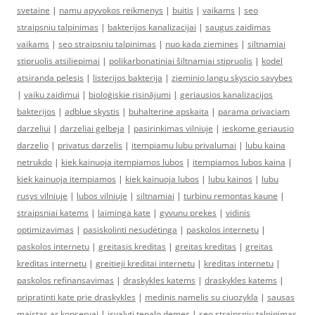
svetaine
|
namu apyvokos reikmenys
|
buitis
|
vaikams
|
seo
straipsniu talpinimas
|
bakterijos kanalizacijai
|
saugus zaidimas
vaikams
|
seo straipsniu talpinimas
|
nuo kada ziemines
|
siltnamiai
stipruolis atsiliepimai
|
polikarbonatiniai šiltnamiai stipruolis
|
kodel
atsiranda pelesis
|
listerijos bakterija
|
zieminio langu skyscio savybes
|
vaiku zaidimui
|
bioloģiskie risinājumi
|
geriausios kanalizacijos
bakterijos
|
adblue skystis
|
buhalterine apskaita
|
parama privaciam
darzeliui
|
darzeliai gelbeja
|
pasirinkimas vilniuje
|
ieskome geriausio
darzelio
|
privatus darzelis
|
itempiamu lubu privalumai
|
lubu kaina
netrukdo
|
kiek kainuoja itempiamos lubos
|
itempiamos lubos kaina
|
kiek kainuoja itempiamos
|
kiek kainuoja lubos
|
lubu kainos
|
lubu
rusys vilniuje
|
lubos vilniuje
|
siltnamiai
|
turbinu remontas kaune
|
straipsniai katems
|
laiminga kate
|
gyvunu prekes
|
vidinis
optimizavimas
|
pasiskolinti nesudėtinga
|
paskolos internetu
|
paskolos internetu
|
greitasis kreditas
|
greitas kreditas
|
greitas
kreditas internetu
|
greitieji kreditai internetu
|
kreditas internetu
|
paskolos refinansavimas
|
draskykles katems
|
draskykles katems
|
pripratinti kate prie draskykles
|
medinis namelis su ciuozykla
|
sausas
maistas ar konservai
|
isvalyti tepalo demes
|
seo straipsniu talpinimas