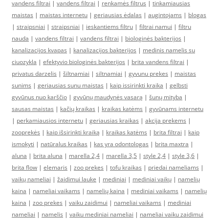
vandens filtrai
|
vandens filtrai
|
renkamės filtrus
|
tinkamiausias
maistas
|
maistas internetu
|
geriausias ėdalas
|
augintojams
|
blogas
|
straipsniai
|
straipsniai
|
ieskantiems filtru
|
filtrai namui
|
filtru
nauda
|
vandens filtrai
|
vandens filtrai
|
biologinės bakterijos
|
kanalizacijos kvapas
|
kanalizacijos bakterijos
|
medinis namelis su
ciuozykla
|
efektyvio biologinės bakterijos
|
brita vandens filtrai
|
privatus darzelis
|
šiltnamiai
|
siltnamiai
|
gyvunu prekes
|
maistas
sunims
|
geriausias sunu maistas
|
kaip issirinkti kraika
|
gelbsti
gyvūnus nuo karščio
|
gyvūnų maudynės vasarą
|
šunų mityba
|
sausas maistas
|
kačių kraikas
|
kraikas katėms
|
gyvūnams internetu
|
perkamiausios internetu
|
geriausias kraikas
|
akcija prekems
|
zooprekės
|
kaip išsirinkti kraiką
|
kraikas katėms
|
brita filtrai
|
kaip
ismokyti
|
natūralus kraikas
|
kas yra odontologas
|
brita maxtra
|
aluna
|
brita aluna
|
marella 2,4
|
marella 3,5
|
style 2,4
|
style 3,6
|
brita flow
|
elemaris
|
zoo prekes
|
tofu kraikas
|
priedai nameliams
|
vaikų nameliai
|
žaidimui lauke
|
mediniai
|
mediniai vaikų
|
namelių
kaina
|
nameliai vaikams
|
namelių kaina
|
mediniai vaikams
|
namelių
kaina
|
zoo prekes
|
vaiku zaidimui
|
nameliai vaikams
|
mediniai
nameliai
|
namelis
|
vaiku mediniai nameliai
|
nameliai vaiku zaidimui