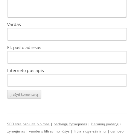
Vardas
El. pašto adresas
Interneto puslapis
SEO straipsniu talpinimas
|
padangų žymėjimas
|
žieminių padangų
žymėjimas
|
vandens filtravimo rūšys
|
filtrai nugeležinimui
|
osmoso