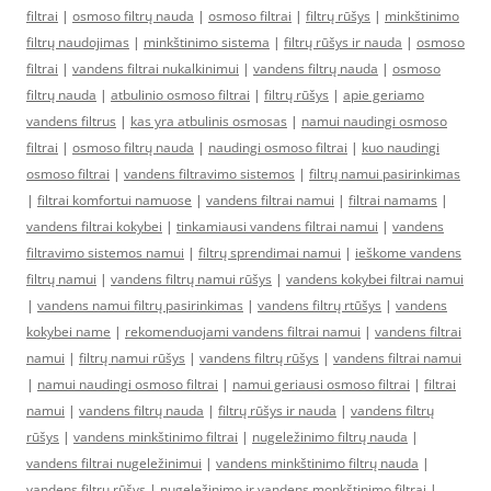
filtrai
|
osmoso filtrų nauda
|
osmoso filtrai
|
filtrų rūšys
|
minkštinimo
filtrų naudojimas
|
minkštinimo sistema
|
filtrų rūšys ir nauda
|
osmoso
filtrai
|
vandens filtrai nukalkinimui
|
vandens filtrų nauda
|
osmoso
filtrų nauda
|
atbulinio osmoso filtrai
|
filtrų rūšys
|
apie geriamo
vandens filtrus
|
kas yra atbulinis osmosas
|
namui naudingi osmoso
filtrai
|
osmoso filtrų nauda
|
naudingi osmoso filtrai
|
kuo naudingi
osmoso filtrai
|
vandens filtravimo sistemos
|
filtrų namui pasirinkimas
|
filtrai komfortui namuose
|
vandens filtrai namui
|
filtrai namams
|
vandens filtrai kokybei
|
tinkamiausi vandens filtrai namui
|
vandens
filtravimo sistemos namui
|
filtrų sprendimai namui
|
ieškome vandens
filtrų namui
|
vandens filtrų namui rūšys
|
vandens kokybei filtrai namui
|
vandens namui filtrų pasirinkimas
|
vandens filtrų rtūšys
|
vandens
kokybei name
|
rekomenduojami vandens filtrai namui
|
vandens filtrai
namui
|
filtrų namui rūšys
|
vandens filtrų rūšys
|
vandens filtrai namui
|
namui naudingi osmoso filtrai
|
namui geriausi osmoso filtrai
|
filtrai
namui
|
vandens filtrų nauda
|
filtrų rūšys ir nauda
|
vandens filtrų
rūšys
|
vandens minkštinimo filtrai
|
nugeležinimo filtrų nauda
|
vandens filtrai nugeležinimui
|
vandens minkštinimo filtrų nauda
|
vandens filtrų rūšys
|
nugeležinimo ir vandens monkštinimo filtrai
|