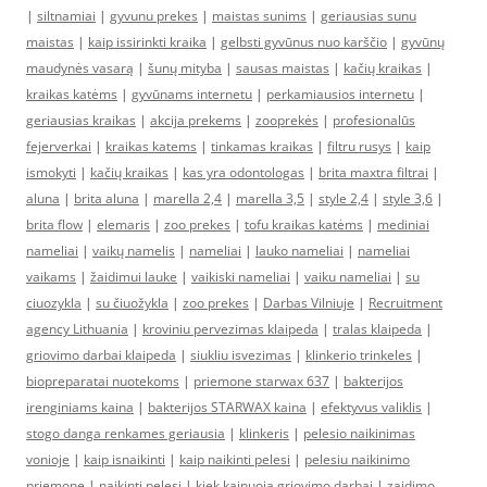
|
siltnamiai
|
gyvunu prekes
|
maistas sunims
|
geriausias sunu
maistas
|
kaip issirinkti kraika
|
gelbsti gyvūnus nuo karščio
|
gyvūnų
maudynės vasarą
|
šunų mityba
|
sausas maistas
|
kačių kraikas
|
kraikas katėms
|
gyvūnams internetu
|
perkamiausios internetu
|
geriausias kraikas
|
akcija prekems
|
zooprekės
|
profesionalūs
fejerverkai
|
kraikas katems
|
tinkamas kraikas
|
filtru rusys
|
kaip
ismokyti
|
kačių kraikas
|
kas yra odontologas
|
brita maxtra filtrai
|
aluna
|
brita aluna
|
marella 2,4
|
marella 3,5
|
style 2,4
|
style 3,6
|
brita flow
|
elemaris
|
zoo prekes
|
tofu kraikas katėms
|
mediniai
nameliai
|
vaikų namelis
|
nameliai
|
lauko nameliai
|
nameliai
vaikams
|
žaidimui lauke
|
vaikiski nameliai
|
vaiku nameliai
|
su
ciuozykla
|
su čiuožykla
|
zoo prekes
|
Darbas Vilniuje
|
Recruitment
agency Lithuania
|
kroviniu pervezimas klaipeda
|
tralas klaipeda
|
griovimo darbai klaipeda
|
siukliu isvezimas
|
klinkerio trinkeles
|
biopreparatai nuotekoms
|
priemone starwax 637
|
bakterijos
irenginiams kaina
|
bakterijos STARWAX kaina
|
efektyvus valiklis
|
stogo danga renkames geriausia
|
klinkeris
|
pelesio naikinimas
vonioje
|
kaip isnaikinti
|
kaip naikinti pelesi
|
pelesiu naikinimo
priemone
|
naikinti pelesi
|
kiek kainuoja griovimo darbai
|
zaidimo