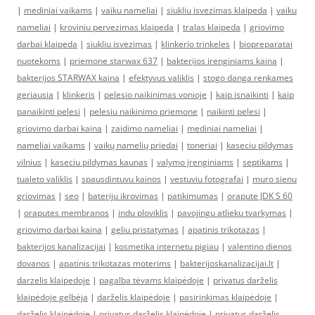
|
mediniai vaikams
|
vaiku nameliai
|
siukliu isvezimas klaipeda
|
vaiku
nameliai
|
kroviniu pervezimas klaipeda
|
tralas klaipeda
|
griovimo
darbai klaipeda
|
siukliu isvezimas
|
klinkerio trinkeles
|
biopreparatai
nuotekoms
|
priemone starwax 637
|
bakterijos irenginiams kaina
|
bakterijos STARWAX kaina
|
efektyvus valiklis
|
stogo danga renkames
geriausia
|
klinkeris
|
pelesio naikinimas vonioje
|
kaip isnaikinti
|
kaip
panaikinti pelesi
|
pelesiu naikinimo priemone
|
naikinti pelesi
|
griovimo darbai kaina
|
zaidimo nameliai
|
mediniai nameliai
|
nameliai vaikams
|
vaikų namelių priedai
|
toneriai
|
kaseciu pildymas
vilnius
|
kaseciu pildymas kaunas
|
valymo įrenginiams
|
septikams
|
tualeto valiklis
|
spausdintuvu kainos
|
vestuviu fotografai
|
muro sienu
griovimas
|
seo
|
bateriju ikrovimas
|
patikimumas
|
orapute JDK S 60
|
oraputes membranos
|
indu ploviklis
|
pavojingu atlieku tvarkymas
|
griovimo darbai kaina
|
geliu pristatymas
|
apatinis trikotazas
|
bakterijos kanalizacijai
|
kosmetika internetu pigiau
|
valentino dienos
dovanos
|
apatinis trikotazas moterims
|
bakterijoskanalizacijai.lt
|
darzelis klaipedoje
|
pagalba tėvams klaipėdoje
|
privatus darželis
klaipėdoje gelbėja
|
darželis klaipėdoje
|
pasirinkimas klaipėdoje
|
darželis klaipėdoje
|
privatus darželis klaipėdoje
|
privatus darželis