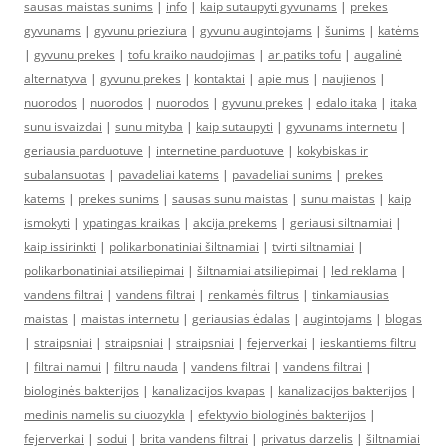
sausas maistas sunims
|
info
|
kaip sutaupyti gyvunams
|
prekes
gyvunams
|
gyvunu prieziura
|
gyvunu augintojams
|
šunims
|
katėms
|
gyvunu prekes
|
tofu kraiko naudojimas
|
ar patiks tofu
|
augalinė
alternatyva
|
gyvunu prekes
|
kontaktai
|
apie mus
|
naujienos
|
nuorodos
|
nuorodos
|
nuorodos
|
gyvunu prekes
|
edalo itaka
|
itaka
sunu isvaizdai
|
sunu mityba
|
kaip sutaupyti
|
gyvunams internetu
|
geriausia parduotuve
|
internetine parduotuve
|
kokybiskas ir
subalansuotas
|
pavadeliai katems
|
pavadeliai sunims
|
prekes
katems
|
prekes sunims
|
sausas sunu maistas
|
sunu maistas
|
kaip
ismokyti
|
ypatingas kraikas
|
akcija prekems
|
geriausi siltnamiai
|
kaip issirinkti
|
polikarbonatiniai šiltnamiai
|
tvirti siltnamiai
|
polikarbonatiniai atsiliepimai
|
šiltnamiai atsiliepimai
|
led reklama
|
vandens filtrai
|
vandens filtrai
|
renkamės filtrus
|
tinkamiausias
maistas
|
maistas internetu
|
geriausias ėdalas
|
augintojams
|
blogas
|
straipsniai
|
straipsniai
|
straipsniai
|
fejerverkai
|
ieskantiems filtru
|
filtrai namui
|
filtru nauda
|
vandens filtrai
|
vandens filtrai
|
biologinės bakterijos
|
kanalizacijos kvapas
|
kanalizacijos bakterijos
|
medinis namelis su ciuozykla
|
efektyvio biologinės bakterijos
|
fejerverkai
|
sodui
|
brita vandens filtrai
|
privatus darzelis
|
šiltnamiai