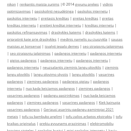
nikon
|
renkantis maista sunims
|© 2014
gyvunu prekes
|
vidinis
optimizavimas
|
pasiskolinti nesudėtinga
|
paskolos internetu
|
paskolos internetu
|
greitasis kreditas
|
greitas kreditas
|
greitas
kreditas internetu
|
greitieji kreditai internetu
|
kreditas internetu
|
paskolos refinansavimas
|
draskykles katems
|
draskykles katems
|
pripratinti kate prie draskykles
|
medinis namelis su ciuozykla
|
sausas
maistas ar konservai
|
isvalyti tepalo demes
|
seo straipsniu talpinimas
|
seo straipsniu talpinimas
|
padangos internetu
|
padangos internetu
|
pigios padangos
|
padangos internetu
|
padangos internetu
|
padangos internetu
|
neuzsalantis zieminis langu ploviklis
|
zieminis
langu ploviklis
|
langu plovimo skystis
|
langu ploviklis
|
vasarines
padangos
|
ziemines padangos
|
padangos pigiau
|
padangos
internetu
|
nuo kada keiciamos padangos
|
ziemines padangos
|
vasarines padangos
|
padangu pasirinkimas
|
nuo kada keiciamos
padangos
|
ziemines padangos
|
vasarines padangos
|
Kiek kainuoja
vasarines padangos
|
Geriausi asariniu padangu gamintojai 2021
metais
|
tofu su bambuko anglimi
|
tofu zalios arbatos ekstraktu
|
tofu
kraikas originalus
|
prekiu gyvunams grazinimas
|
elektromobiliu
krovimo stoteles
|
paskolos bustui
|
mini paskolos internetu
|
kaciu