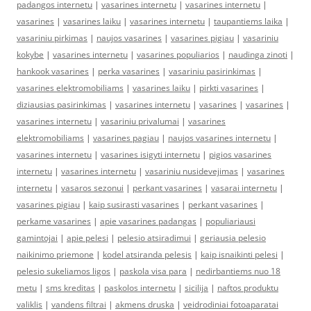
padangos internetu
|
vasarines internetu
|
vasarines internetu
|
vasarines
|
vasarines laiku
|
vasarines internetu
|
taupantiems laika
|
vasariniu pirkimas
|
naujos vasarines
|
vasarines pigiau
|
vasariniu
kokybe
|
vasarines internetu
|
vasarines populiarios
|
naudinga zinoti
|
hankook vasarines
|
perka vasarines
|
vasariniu pasirinkimas
|
vasarines elektromobiliams
|
vasarines laiku
|
pirkti vasarines
|
diziausias pasirinkimas
|
vasarines internetu
|
vasarines
|
vasarines
|
vasarines internetu
|
vasariniu privalumai
|
vasarines
elektromobiliams
|
vasarines pagiau
|
naujos vasarines internetu
|
vasarines internetu
|
vasarines isigyti internetu
|
pigios vasarines
internetu
|
vasarines internetu
|
vasariniu nusidevejimas
|
vasarines
internetu
|
vasaros sezonui
|
perkant vasarines
|
vasarai internetu
|
vasarines pigiau
|
kaip susirasti vasarines
|
perkant vasarines
|
perkame vasarines
|
apie vasarines padangas
|
populiariausi
gamintojai
|
apie pelesi
|
pelesio atsiradimui
|
geriausia pelesio
naikinimo priemone
|
kodel atsiranda pelesis
|
kaip isnaikinti pelesi
|
pelesio sukeliamos ligos
|
paskola visa para
|
nedirbantiems nuo 18
metu
|
sms kreditas
|
paskolos internetu
|
sicilija
|
naftos produktu
valiklis
|
vandens filtrai
|
akmens druska
|
veidrodiniai fotoaparatai