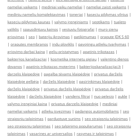
nameliai vaikams
|
mediniai vaiku nameliai
|
nameliai zaisti vaikams
|
mediniu nameliu komplektavimas
|
toneriai
|
kaseciu pildymas vilnius
|
kaseciu pildymas kaunas
|
valymo įrenginiams
|
septikams
|
tualeto
valiklis
|
spausdintuvu kainos
|
vestuviu fotografai
|
muro sienu
griovimas
|
seo
|
bateriju ikrovimas
|
patikimumas
|
orapute JDK S 60
|
oraputes membranos
|
indu ploviklis
|
pavojingu atlieku tvarkymas
|
griovimo darbai kaina
|
geliu pristatymas
|
apatinis trikotazas
|
bakterijos kanalizacijai
|
kosmetika internetu pigiau
|
valentino dienos
dovanos
|
apatinis trikotazas moterims
|
bakterijoskanalizacijai.lt
|
darzelis klaipedoje
|
pagalba tėvams klaipėdoje
|
privatus darželis
klaipėdoje gelbėja
|
darželis klaipėdoje
|
pasirinkimas klaipėdoje
|
darželis klaipėdoje
|
privatus darželis klaipėdoje
|
privatus darželis
klaipėdoje
|
darželis klaipėdoje
|
vandens filtrai
|
nuo pelesio
|
aukle
|
valymo irenginiai kaina
|
privatus darzelis klaipedoje
|
mediniai
nameliai vaikams
|
atlieku isvezimas
|
padangos automobiliams
|
seo
straipsniu talpinimas
|
parduotuve sunims
|
seo straipsniu talpinimas
|
seo straipsniu talpinimas
|
seo talpinimo populiarumas
|
seo straipsniu
talpinimas
|
vasarines ar universalios
|
rasymas ir talpinimas
|