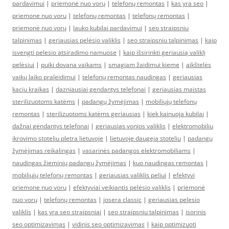
pardavimui
|
priemonė nuo vorų
|
telefonų remontas
|
kas yra seo
|
priemone nuo voru
|
telefonų remontas
|
telefonų remontas
|
priemonė nuo vorų
|
lauko kubilai pardavimui
|
seo straipsniu
talpinimas
|
geriausias pelėsio valiklis
|
seo straipsniu talpinimas
|
kaip
isvengti pelesio atsiradimo namuose
|
kaip išsirinkti geriausią valiklį
pelėsiui
|
puiki dovana vaikams
|
smagiam žaidimui kieme
|
aikštelės
vaikų laiko praleidimui
|
telefonų remontas naudingas
|
geriausias
kaciu kraikas
|
dazniausiai gendantys telefonai
|
geriausias maistas
sterilizuotoms katėms
|
padangų žymėjimas
|
mobiliųjų telefonų
remontas
|
sterilizuotoms katėms geriausias
|
kiek kainuoja kubilai
|
dažnai gendantys telefonai
|
geriausias vonios valiklis
|
elektromobiliu
ikrovimo stoteliu pletra lietuvoje
|
lietuvoje daugeja stoteliu
|
padangų
žymėjimas reikalingas
|
vasarinės padangos elektromobiliams
|
naudingas žieminių padangų žymėjimas
|
kuo naudingas remontas
|
mobiliųjų telefonų remontas
|
geriausias valiklis peliui
|
efektyvi
priemone nuo voru
|
efektyviai veikiantis pelėsio valiklis
|
priemonė
nuo vorų
|
telefonų remontas
|
josera classic
|
geriausias pelesio
valiklis
|
kas yra seo straipsniai
|
seo straipsniu talpinimas
|
isorinis
seo optimizavimas
|
vidinis seo optimizavimas
|
kaip optimizuoti