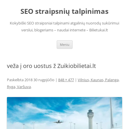
Pereiti
prie
SEO straipsnių talpinimas
turinio
Kokybiški SEO straipsniai talpinami atgalinių nuorodų sukūrimui
verslui, blogeriams – naudai internete – Bilietukai.lt
Meniu
veža į oro uostus ž Zuikiobilietai.lt
Paskelbta
2018 30 rugpjūčio
|
848 × 477
|
Vilnius, Kaunas, Palanga,
Ryga, Varšuva
.