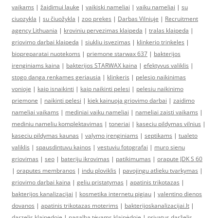
vaikams
|
žaidimui lauke
|
vaikiski nameliai
|
vaiku nameliai
|
su
ciuozykla
|
su čiuožykla
|
zoo prekes
|
Darbas Vilniuje
|
Recruitment
agency Lithuania
|
kroviniu pervezimas klaipeda
|
tralas klaipeda
|
griovimo darbai klaipeda
|
siukliu isvezimas
|
klinkerio trinkeles
|
biopreparatai nuotekoms
|
priemone starwax 637
|
bakterijos
irenginiams kaina
|
bakterijos STARWAX kaina
|
efektyvus valiklis
|
stogo danga renkames geriausia
|
klinkeris
|
pelesio naikinimas
vonioje
|
kaip isnaikinti
|
kaip naikinti pelesi
|
pelesiu naikinimo
priemone
|
naikinti pelesi
|
kiek kainuoja griovimo darbai
|
zaidimo
nameliai vaikams
|
mediniai vaiku nameliai
|
nameliai zaisti vaikams
|
mediniu nameliu komplektavimas
|
toneriai
|
kaseciu pildymas vilnius
|
kaseciu pildymas kaunas
|
valymo įrenginiams
|
septikams
|
tualeto
valiklis
|
spausdintuvu kainos
|
vestuviu fotografai
|
muro sienu
griovimas
|
seo
|
bateriju ikrovimas
|
patikimumas
|
orapute JDK S 60
|
oraputes membranos
|
indu ploviklis
|
pavojingu atlieku tvarkymas
|
griovimo darbai kaina
|
geliu pristatymas
|
apatinis trikotazas
|
bakterijos kanalizacijai
|
kosmetika internetu pigiau
|
valentino dienos
dovanos
|
apatinis trikotazas moterims
|
bakterijoskanalizacijai.lt
|
darzelis klaipedoje
|
pagalba tėvams klaipėdoje
|
privatus darželis