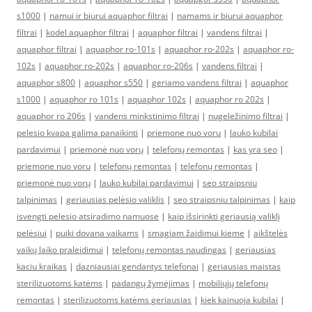
s1000
|
namui ir biurui aquaphor filtrai
|
namams ir biurui aquaphor
filtrai
|
kodel aquaphor filtrai
|
aquaphor filtrai
|
vandens filtrai
|
aquaphor filtrai
|
aquaphor ro-101s
|
aquaphor ro-202s
|
aquaphor ro-
102s
|
aquaphor ro-202s
|
aquaphor ro-206s
|
vandens filtrai
|
aquaphor s800
|
aquaphor s550
|
geriamo vandens filtrai
|
aquaphor
s1000
|
aquaphor ro 101s
|
aquaphor 102s
|
aquaphor ro 202s
|
aquaphor ro 206s
|
vandens minkstinimo filtrai
|
nugeležinimo filtrai
|
pelesio kvapa galima panaikinti
|
priemone nuo voru
|
lauko kubilai
pardavimui
|
priemonė nuo vorų
|
telefonų remontas
|
kas yra seo
|
priemone nuo voru
|
telefonų remontas
|
telefonų remontas
|
priemonė nuo vorų
|
lauko kubilai pardavimui
|
seo straipsniu
talpinimas
|
geriausias pelėsio valiklis
|
seo straipsniu talpinimas
|
kaip
isvengti pelesio atsiradimo namuose
|
kaip išsirinkti geriausią valiklį
pelėsiui
|
puiki dovana vaikams
|
smagiam žaidimui kieme
|
aikštelės
vaikų laiko praleidimui
|
telefonų remontas naudingas
|
geriausias
kaciu kraikas
|
dazniausiai gendantys telefonai
|
geriausias maistas
sterilizuotoms katėms
|
padangų žymėjimas
|
mobiliųjų telefonų
remontas
|
sterilizuotoms katėms geriausias
|
kiek kainuoja kubilai
|