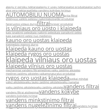
alaviju ir persiku nektaras
alaviju ir uogu nektaras
aloe produktai
aloe sultys
aloe vera nektaras
atlieka vandens kokybes tyrimus
AUTOMOBILIU NUOMA
brita filtrai
efektyvus valiklis pelesiui naikinti
ekologiški produktai
filtrai
faneruotos vidaus durys
forever produktai
is vilniaus oro uosto i klaipeda
kaip isnaikinti pelesi
kaip naikinti pelesi
kaip panaikinti pelesi
kaip panaikinti pelesi nuo medienos
kauno oro uostas klaipeda
kietmedzio masyvo durys
klaipeda kauno oro uostas
klaipeda rygos oro uostas
klaipeda vilniaus oro uostas
klaipeda vilnius oro uostas
mechaniniai vandens filtrai
medines vaiku zaidimo aiksteles
medines zaidimu aiksteles vaikams
naturalus produktai
rygos oro uostas klaipeda
sveikai mitybai
vaiku aiksteles
vaiku lauko zaidimo aiksteles
vaiku nameliai
vandens filtrai
vaiku zaidimo aiksteles
vaiku zaidimu aiksteles
vandens kokybe
vandens filtrai atsiliepimai
vandens kokybės tyrimai
vandens minkstinimo filtrai
vandens nugeležinimo filtrai
vandens tyrimas