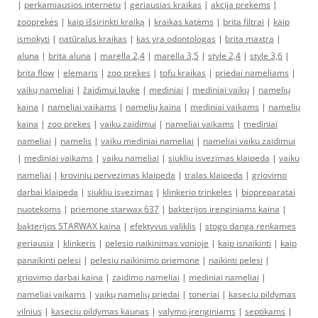
|
perkamiausios internetu
|
geriausias kraikas
|
akcija prekems
|
zooprekės
|
kaip išsirinkti kraiką
|
kraikas katėms
|
brita filtrai
|
kaip
ismokyti
|
natūralus kraikas
|
kas yra odontologas
|
brita maxtra
|
aluna
|
brita aluna
|
marella 2,4
|
marella 3,5
|
style 2,4
|
style 3,6
|
brita flow
|
elemaris
|
zoo prekes
|
tofu kraikas
|
priedai nameliams
|
vaikų nameliai
|
žaidimui lauke
|
mediniai
|
mediniai vaikų
|
namelių
kaina
|
nameliai vaikams
|
namelių kaina
|
mediniai vaikams
|
namelių
kaina
|
zoo prekes
|
vaiku zaidimui
|
nameliai vaikams
|
mediniai
nameliai
|
namelis
|
vaiku mediniai nameliai
|
nameliai vaiku zaidimui
|
mediniai vaikams
|
vaiku nameliai
|
siukliu isvezimas klaipeda
|
vaiku
nameliai
|
kroviniu pervezimas klaipeda
|
tralas klaipeda
|
griovimo
darbai klaipeda
|
siukliu isvezimas
|
klinkerio trinkeles
|
biopreparatai
nuotekoms
|
priemone starwax 637
|
bakterijos irenginiams kaina
|
bakterijos STARWAX kaina
|
efektyvus valiklis
|
stogo danga renkames
geriausia
|
klinkeris
|
pelesio naikinimas vonioje
|
kaip isnaikinti
|
kaip
panaikinti pelesi
|
pelesiu naikinimo priemone
|
naikinti pelesi
|
griovimo darbai kaina
|
zaidimo nameliai
|
mediniai nameliai
|
nameliai vaikams
|
vaikų namelių priedai
|
toneriai
|
kaseciu pildymas
vilnius
|
kaseciu pildymas kaunas
|
valymo įrenginiams
|
septikams
|