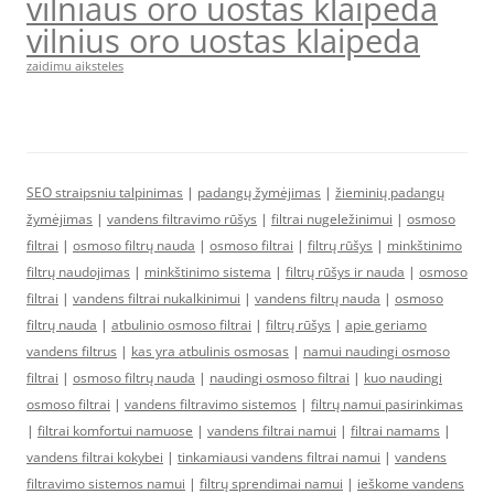
vilniaus oro uostas klaipeda
vilnius oro uostas klaipeda
zaidimu aiksteles
SEO straipsniu talpinimas
|
padangų žymėjimas
|
žieminių padangų
žymėjimas
|
vandens filtravimo rūšys
|
filtrai nugeležinimui
|
osmoso
filtrai
|
osmoso filtrų nauda
|
osmoso filtrai
|
filtrų rūšys
|
minkštinimo
filtrų naudojimas
|
minkštinimo sistema
|
filtrų rūšys ir nauda
|
osmoso
filtrai
|
vandens filtrai nukalkinimui
|
vandens filtrų nauda
|
osmoso
filtrų nauda
|
atbulinio osmoso filtrai
|
filtrų rūšys
|
apie geriamo
vandens filtrus
|
kas yra atbulinis osmosas
|
namui naudingi osmoso
filtrai
|
osmoso filtrų nauda
|
naudingi osmoso filtrai
|
kuo naudingi
osmoso filtrai
|
vandens filtravimo sistemos
|
filtrų namui pasirinkimas
|
filtrai komfortui namuose
|
vandens filtrai namui
|
filtrai namams
|
vandens filtrai kokybei
|
tinkamiausi vandens filtrai namui
|
vandens
filtravimo sistemos namui
|
filtrų sprendimai namui
|
ieškome vandens