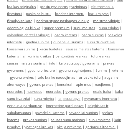
kraikas originalus
|
prekiu gyvunams grazinimas
|
elektromobiliu
ikrovimui
|
paskolos bustui
|
kreditas internetu
|
kaciu mityba
|
išmokykite katę
|
perkraustymo paslaugos vilniuje
|
meistras vilniuje
|
odontologijos klinika
|
super premium
|
sunu maistas
|
sunu edalas
|
valandinis darzelis vilniuje
|
josera katems
|
josera sunims
|
paskolos
internetu
|
guoliai sunims
|
dubeneliai sunims
|
sunu dziovintuvai
|
konservai sunims
|
kaciu tualetas
|
sausas maistas katems
|
konservai
katems
|
silikoninis kraikas
|
bentonitinis kraikas
|
tofu kraikas
|
sausas maistas sunims
|
info
|
kaip sutaupyti gyvunams
|
prekes
gyvunams
|
gyvunu prieziura
|
gyvunu augintojams
|
šunims
|
katėms
|
gyvunu prekes
|
tofu kraiko naudojimas
|
ar patiks tofu
|
augalinė
alternatyva
|
gyvunu prekes
|
kontaktai
|
apie mus
|
naujienos
|
nuorodos
|
nuorodos
|
nuorodos
|
gyvunu prekes
|
edalo itaka
|
itaka
sunu isvaizdai
|
sunu mityba
|
kaip sutaupyti
|
gyvunams internetu
|
geriausia parduotuve
|
internetine parduotuve
|
kokybiskas ir
subalansuotas
|
pavadeliai katems
|
pavadeliai sunims
|
prekes
katems
|
prekes sunims
|
sausas sunu maistas
|
sunu maistas
|
kaip
ismokyti
|
ypatingas kraikas
|
akcija prekems
|
geriausi siltnamiai
|