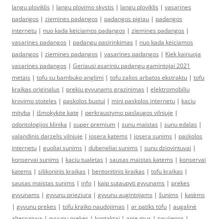
langu ploviklis
|
langu plovimo skystis
|
langu ploviklis
|
vasarines
padangos
|
ziemines padangos
|
padangos pigiau
|
padangos
internetu
|
nuo kada keiciamos padangos
|
ziemines padangos
|
vasarines padangos
|
padangu pasirinkimas
|
nuo kada keiciamos
padangos
|
ziemines padangos
|
vasarines padangos
|
Kiek kainuoja
vasarines padangos
|
Geriausi asariniu padangu gamintojai 2021
metais
|
tofu su bambuko anglimi
|
tofu zalios arbatos ekstraktu
|
tofu
kraikas originalus
|
prekiu gyvunams grazinimas
|
elektromobiliu
krovimo stoteles
|
paskolos bustui
|
mini paskolos internetu
|
kaciu
mityba
|
išmokykite katę
|
perkraustymo paslaugos vilniuje
|
odontologijos klinika
|
super premium
|
sunu maistas
|
sunu edalas
|
valandinis darzelis vilniuje
|
josera katems
|
josera sunims
|
paskolos
internetu
|
guoliai sunims
|
dubeneliai sunims
|
sunu dziovintuvai
|
konservai sunims
|
kaciu tualetas
|
sausas maistas katems
|
konservai
katems
|
silikoninis kraikas
|
bentonitinis kraikas
|
tofu kraikas
|
sausas maistas sunims
|
info
|
kaip sutaupyti gyvunams
|
prekes
gyvunams
|
gyvunu prieziura
|
gyvunu augintojams
|
šunims
|
katėms
|
gyvunu prekes
|
tofu kraiko naudojimas
|
ar patiks tofu
|
augalinė
alternatyva
|
gyvunu prekes
|
kontaktai
|
apie mus
|
naujienos
|