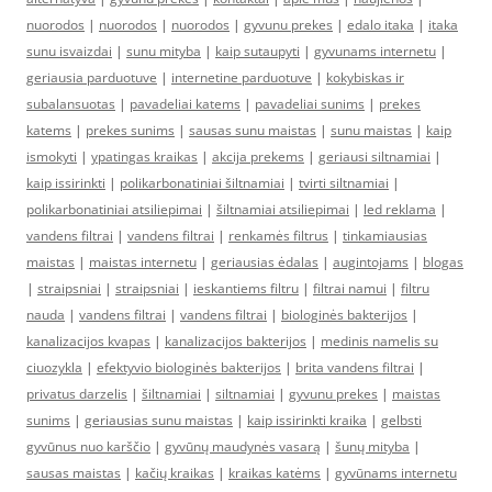
nuorodos
|
nuorodos
|
nuorodos
|
gyvunu prekes
|
edalo itaka
|
itaka
sunu isvaizdai
|
sunu mityba
|
kaip sutaupyti
|
gyvunams internetu
|
geriausia parduotuve
|
internetine parduotuve
|
kokybiskas ir
subalansuotas
|
pavadeliai katems
|
pavadeliai sunims
|
prekes
katems
|
prekes sunims
|
sausas sunu maistas
|
sunu maistas
|
kaip
ismokyti
|
ypatingas kraikas
|
akcija prekems
|
geriausi siltnamiai
|
kaip issirinkti
|
polikarbonatiniai šiltnamiai
|
tvirti siltnamiai
|
polikarbonatiniai atsiliepimai
|
šiltnamiai atsiliepimai
|
led reklama
|
vandens filtrai
|
vandens filtrai
|
renkamės filtrus
|
tinkamiausias
maistas
|
maistas internetu
|
geriausias ėdalas
|
augintojams
|
blogas
|
straipsniai
|
straipsniai
|
ieskantiems filtru
|
filtrai namui
|
filtru
nauda
|
vandens filtrai
|
vandens filtrai
|
biologinės bakterijos
|
kanalizacijos kvapas
|
kanalizacijos bakterijos
|
medinis namelis su
ciuozykla
|
efektyvio biologinės bakterijos
|
brita vandens filtrai
|
privatus darzelis
|
šiltnamiai
|
siltnamiai
|
gyvunu prekes
|
maistas
sunims
|
geriausias sunu maistas
|
kaip issirinkti kraika
|
gelbsti
gyvūnus nuo karščio
|
gyvūnų maudynės vasarą
|
šunų mityba
|
sausas maistas
|
kačių kraikas
|
kraikas katėms
|
gyvūnams internetu