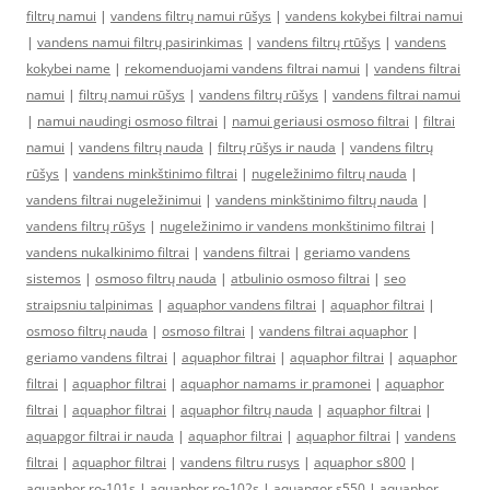
filtrų namui
|
vandens filtrų namui rūšys
|
vandens kokybei filtrai namui
|
vandens namui filtrų pasirinkimas
|
vandens filtrų rtūšys
|
vandens
kokybei name
|
rekomenduojami vandens filtrai namui
|
vandens filtrai
namui
|
filtrų namui rūšys
|
vandens filtrų rūšys
|
vandens filtrai namui
|
namui naudingi osmoso filtrai
|
namui geriausi osmoso filtrai
|
filtrai
namui
|
vandens filtrų nauda
|
filtrų rūšys ir nauda
|
vandens filtrų
rūšys
|
vandens minkštinimo filtrai
|
nugeležinimo filtrų nauda
|
vandens filtrai nugeležinimui
|
vandens minkštinimo filtrų nauda
|
vandens filtrų rūšys
|
nugeležinimo ir vandens monkštinimo filtrai
|
vandens nukalkinimo filtrai
|
vandens filtrai
|
geriamo vandens
sistemos
|
osmoso filtrų nauda
|
atbulinio osmoso filtrai
|
seo
straipsniu talpinimas
|
aquaphor vandens filtrai
|
aquaphor filtrai
|
osmoso filtrų nauda
|
osmoso filtrai
|
vandens filtrai aquaphor
|
geriamo vandens filtrai
|
aquaphor filtrai
|
aquaphor filtrai
|
aquaphor
filtrai
|
aquaphor filtrai
|
aquaphor namams ir pramonei
|
aquaphor
filtrai
|
aquaphor filtrai
|
aquaphor filtrų nauda
|
aquaphor filtrai
|
aquapgor filtrai ir nauda
|
aquaphor filtrai
|
aquaphor filtrai
|
vandens
filtrai
|
aquaphor filtrai
|
vandens filtru rusys
|
aquaphor s800
|
aquaphor ro-101s
|
aquaphor ro-102s
|
aquapgor s550
|
aquaphor