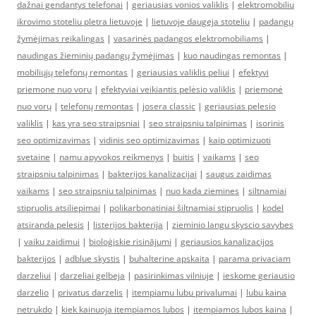
dažnai gendantys telefonai
|
geriausias vonios valiklis
|
elektromobiliu
ikrovimo stoteliu pletra lietuvoje
|
lietuvoje daugeja stoteliu
|
padangų
žymėjimas reikalingas
|
vasarinės padangos elektromobiliams
|
naudingas žieminių padangų žymėjimas
|
kuo naudingas remontas
|
mobiliųjų telefonų remontas
|
geriausias valiklis peliui
|
efektyvi
priemone nuo voru
|
efektyviai veikiantis pelėsio valiklis
|
priemonė
nuo vorų
|
telefonų remontas
|
josera classic
|
geriausias pelesio
valiklis
|
kas yra seo straipsniai
|
seo straipsniu talpinimas
|
isorinis
seo optimizavimas
|
vidinis seo optimizavimas
|
kaip optimizuoti
svetaine
|
namu apyvokos reikmenys
|
buitis
|
vaikams
|
seo
straipsniu talpinimas
|
bakterijos kanalizacijai
|
saugus zaidimas
vaikams
|
seo straipsniu talpinimas
|
nuo kada ziemines
|
siltnamiai
stipruolis atsiliepimai
|
polikarbonatiniai šiltnamiai stipruolis
|
kodel
atsiranda pelesis
|
listerijos bakterija
|
zieminio langu skyscio savybes
|
vaiku zaidimui
|
bioloģiskie risinājumi
|
geriausios kanalizacijos
bakterijos
|
adblue skystis
|
buhalterine apskaita
|
parama privaciam
darzeliui
|
darzeliai gelbeja
|
pasirinkimas vilniuje
|
ieskome geriausio
darzelio
|
privatus darzelis
|
itempiamu lubu privalumai
|
lubu kaina
netrukdo
|
kiek kainuoja itempiamos lubos
|
itempiamos lubos kaina
|