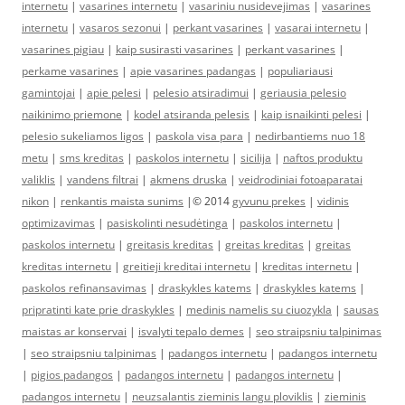
internetu
|
vasarines internetu
|
vasariniu nusidevejimas
|
vasarines
internetu
|
vasaros sezonui
|
perkant vasarines
|
vasarai internetu
|
vasarines pigiau
|
kaip susirasti vasarines
|
perkant vasarines
|
perkame vasarines
|
apie vasarines padangas
|
populiariausi
gamintojai
|
apie pelesi
|
pelesio atsiradimui
|
geriausia pelesio
naikinimo priemone
|
kodel atsiranda pelesis
|
kaip isnaikinti pelesi
|
pelesio sukeliamos ligos
|
paskola visa para
|
nedirbantiems nuo 18
metu
|
sms kreditas
|
paskolos internetu
|
sicilija
|
naftos produktu
valiklis
|
vandens filtrai
|
akmens druska
|
veidrodiniai fotoaparatai
nikon
|
renkantis maista sunims
|© 2014
gyvunu prekes
|
vidinis
optimizavimas
|
pasiskolinti nesudėtinga
|
paskolos internetu
|
paskolos internetu
|
greitasis kreditas
|
greitas kreditas
|
greitas
kreditas internetu
|
greitieji kreditai internetu
|
kreditas internetu
|
paskolos refinansavimas
|
draskykles katems
|
draskykles katems
|
pripratinti kate prie draskykles
|
medinis namelis su ciuozykla
|
sausas
maistas ar konservai
|
isvalyti tepalo demes
|
seo straipsniu talpinimas
|
seo straipsniu talpinimas
|
padangos internetu
|
padangos internetu
|
pigios padangos
|
padangos internetu
|
padangos internetu
|
padangos internetu
|
neuzsalantis zieminis langu ploviklis
|
zieminis