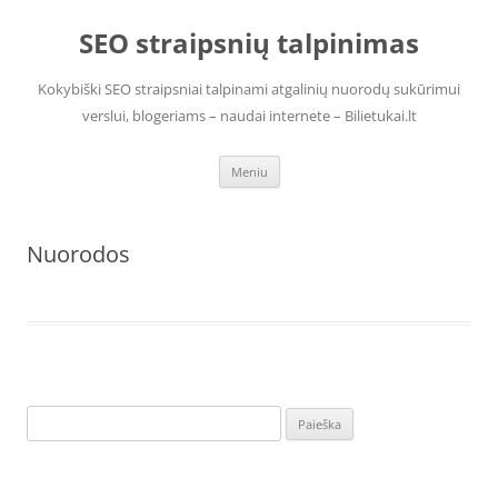
Pereiti
prie
SEO straipsnių talpinimas
turinio
Kokybiški SEO straipsniai talpinami atgalinių nuorodų sukūrimui
verslui, blogeriams – naudai internete – Bilietukai.lt
Meniu
Nuorodos
Ieškoti: