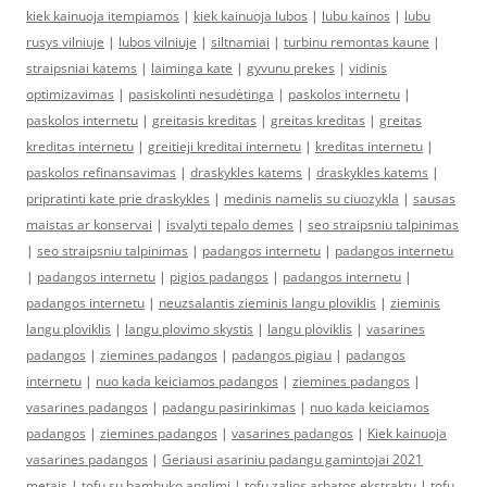
kiek kainuoja itempiamos
|
kiek kainuoja lubos
|
lubu kainos
|
lubu
rusys vilniuje
|
lubos vilniuje
|
siltnamiai
|
turbinu remontas kaune
|
straipsniai katems
|
laiminga kate
|
gyvunu prekes
|
vidinis
optimizavimas
|
pasiskolinti nesudėtinga
|
paskolos internetu
|
paskolos internetu
|
greitasis kreditas
|
greitas kreditas
|
greitas
kreditas internetu
|
greitieji kreditai internetu
|
kreditas internetu
|
paskolos refinansavimas
|
draskykles katems
|
draskykles katems
|
pripratinti kate prie draskykles
|
medinis namelis su ciuozykla
|
sausas
maistas ar konservai
|
isvalyti tepalo demes
|
seo straipsniu talpinimas
|
seo straipsniu talpinimas
|
padangos internetu
|
padangos internetu
|
padangos internetu
|
pigios padangos
|
padangos internetu
|
padangos internetu
|
neuzsalantis zieminis langu ploviklis
|
zieminis
langu ploviklis
|
langu plovimo skystis
|
langu ploviklis
|
vasarines
padangos
|
ziemines padangos
|
padangos pigiau
|
padangos
internetu
|
nuo kada keiciamos padangos
|
ziemines padangos
|
vasarines padangos
|
padangu pasirinkimas
|
nuo kada keiciamos
padangos
|
ziemines padangos
|
vasarines padangos
|
Kiek kainuoja
vasarines padangos
|
Geriausi asariniu padangu gamintojai 2021
metais
|
tofu su bambuko anglimi
|
tofu zalios arbatos ekstraktu
|
tofu