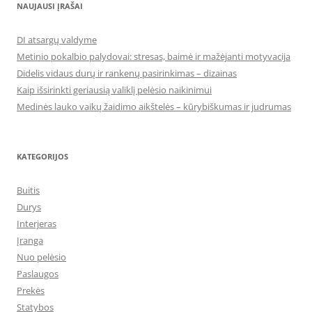
NAUJAUSI ĮRAŠAI
DI atsargų valdyme
Metinio pokalbio palydovai: stresas, baimė ir mažėjanti motyvacija
Didelis vidaus durų ir rankenų pasirinkimas – dizainas
Kaip išsirinkti geriausią valiklį pelėsio naikinimui
Medinės lauko vaikų žaidimo aikštelės – kūrybiškumas ir judrumas
KATEGORIJOS
Buitis
Durys
Interjeras
Įranga
Nuo pelėsio
Paslaugos
Prekės
Statybos