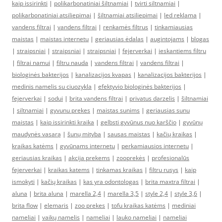
kaip issirinkti
|
polikarbonatiniai šiltnamiai
|
tvirti siltnamiai
|
polikarbonatiniai atsiliepimai
|
šiltnamiai atsiliepimai
|
led reklama
|
vandens filtrai
|
vandens filtrai
|
renkamės filtrus
|
tinkamiausias
maistas
|
maistas internetu
|
geriausias ėdalas
|
augintojams
|
blogas
|
straipsniai
|
straipsniai
|
straipsniai
|
fejerverkai
|
ieskantiems filtru
|
filtrai namui
|
filtru nauda
|
vandens filtrai
|
vandens filtrai
|
biologinės bakterijos
|
kanalizacijos kvapas
|
kanalizacijos bakterijos
|
medinis namelis su ciuozykla
|
efektyvio biologinės bakterijos
|
fejerverkai
|
sodui
|
brita vandens filtrai
|
privatus darzelis
|
šiltnamiai
|
siltnamiai
|
gyvunu prekes
|
maistas sunims
|
geriausias sunu
maistas
|
kaip issirinkti kraika
|
gelbsti gyvūnus nuo karščio
|
gyvūnų
maudynės vasarą
|
šunų mityba
|
sausas maistas
|
kačių kraikas
|
kraikas katėms
|
gyvūnams internetu
|
perkamiausios internetu
|
geriausias kraikas
|
akcija prekems
|
zooprekės
|
profesionalūs
fejerverkai
|
kraikas katems
|
tinkamas kraikas
|
filtru rusys
|
kaip
ismokyti
|
kačių kraikas
|
kas yra odontologas
|
brita maxtra filtrai
|
aluna
|
brita aluna
|
marella 2,4
|
marella 3,5
|
style 2,4
|
style 3,6
|
brita flow
|
elemaris
|
zoo prekes
|
tofu kraikas katėms
|
mediniai
nameliai
|
vaikų namelis
|
nameliai
|
lauko nameliai
|
nameliai