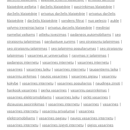
klaipėdoje gelbėja
|
darželis klaipėdoje
|
pasirinkimas klaipėdoje
|
darželis klaipėdoje
|
privatus darželis klaipėdoje
|
privatus darželis
klaipėdoje
|
darželis klaipėdoje
|
vandens filtrai
|
nuo pelesio
|
aukle
|
valymo irenginiai kaina
|
privatus darzelis klaipedoje
|
mediniai
nameliai vaikams
|
atlieku isvezimas
|
padangos automobiliams
|
seo
straipsniu talpinimas
|
parduotuve sunims
|
seo straipsniu talpinimas
|
seo straipsniu talpinimas
|
seo talpinimo populiarumas
|
seo straipsniu
talpinimas
|
vasarines ar universalios
|
rasymas ir talpinimas
|
padangos internetu
|
vasarines internetu
|
vasarines internetu
|
vasarines
|
vasarines laiku
|
vasarines internetu
|
taupantiems laika
|
vasariniu pirkimas
|
naujos vasarines
|
vasarines pigiau
|
vasariniu
kokybe
|
vasarines internetu
|
vasarines populiarios
|
naudinga zinoti
|
hankook vasarines
|
perka vasarines
|
vasariniu pasirinkimas
|
vasarines elektromobiliams
|
vasarines laiku
|
pirkti vasarines
|
diziausias pasirinkimas
|
vasarines internetu
|
vasarines
|
vasarines
|
vasarines internetu
|
vasariniu privalumai
|
vasarines
elektromobiliams
|
vasarines pagiau
|
naujos vasarines internetu
|
vasarines internetu
|
vasarines isigyti internetu
|
pigios vasarines