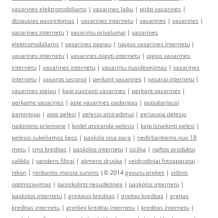
vasarines elektromobiliams
|
vasarines laiku
|
pirkti vasarines
|
diziausias pasirinkimas
|
vasarines internetu
|
vasarines
|
vasarines
|
vasarines internetu
|
vasariniu privalumai
|
vasarines
elektromobiliams
|
vasarines pagiau
|
naujos vasarines internetu
|
vasarines internetu
|
vasarines isigyti internetu
|
pigios vasarines
internetu
|
vasarines internetu
|
vasariniu nusidevejimas
|
vasarines
internetu
|
vasaros sezonui
|
perkant vasarines
|
vasarai internetu
|
vasarines pigiau
|
kaip susirasti vasarines
|
perkant vasarines
|
perkame vasarines
|
apie vasarines padangas
|
populiariausi
gamintojai
|
apie pelesi
|
pelesio atsiradimui
|
geriausia pelesio
naikinimo priemone
|
kodel atsiranda pelesis
|
kaip isnaikinti pelesi
|
pelesio sukeliamos ligos
|
paskola visa para
|
nedirbantiems nuo 18
metu
|
sms kreditas
|
paskolos internetu
|
sicilija
|
naftos produktu
valiklis
|
vandens filtrai
|
akmens druska
|
veidrodiniai fotoaparatai
nikon
|
renkantis maista sunims
|© 2014
gyvunu prekes
|
vidinis
optimizavimas
|
pasiskolinti nesudėtinga
|
paskolos internetu
|
paskolos internetu
|
greitasis kreditas
|
greitas kreditas
|
greitas
kreditas internetu
|
greitieji kreditai internetu
|
kreditas internetu
|