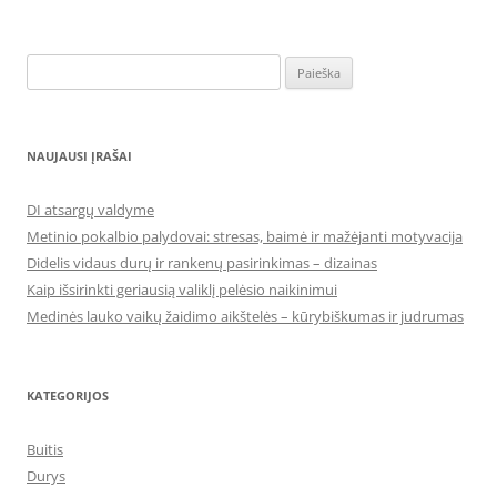
Ieškoti:
NAUJAUSI ĮRAŠAI
DI atsargų valdyme
Metinio pokalbio palydovai: stresas, baimė ir mažėjanti motyvacija
Didelis vidaus durų ir rankenų pasirinkimas – dizainas
Kaip išsirinkti geriausią valiklį pelėsio naikinimui
Medinės lauko vaikų žaidimo aikštelės – kūrybiškumas ir judrumas
KATEGORIJOS
Buitis
Durys