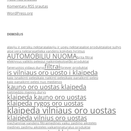
Komentarų RSS srautas
WordPress.org
DEBESĖLIS
alaviju ir persiku nektaras
alaviju ir uogu nektaras
aloe produktai
aloe sultys
aloe vera nektaras
atlieka vandens kokybes tyrimus
AUTOMOBILIU NUOMA
brita filtrai
efektyvus valiklis pelesiui naikinti
ekologiški produktai
filtrai
faneruotos vidaus durys
forever produktai
is vilniaus oro uosto i klaipeda
kaip isnaikinti pelesi
kaip naikinti pelesi
kaip panaikinti pelesi
kaip panaikinti pelesi nuo medienos
kauno oro uostas klaipeda
kietmedzio masyvo durys
klaipeda kauno oro uostas
klaipeda rygos oro uostas
klaipeda vilniaus oro uostas
klaipeda vilnius oro uostas
mechaniniai vandens filtrai
medines vaiku zaidimo aiksteles
medines zaidimu aiksteles vaikams
naturalus produktai