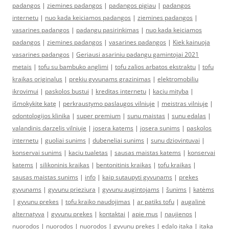
padangos
|
ziemines padangos
|
padangos pigiau
|
padangos
internetu
|
nuo kada keiciamos padangos
|
ziemines padangos
|
vasarines padangos
|
padangu pasirinkimas
|
nuo kada keiciamos
padangos
|
ziemines padangos
|
vasarines padangos
|
Kiek kainuoja
vasarines padangos
|
Geriausi asariniu padangu gamintojai 2021
metais
|
tofu su bambuko anglimi
|
tofu zalios arbatos ekstraktu
|
tofu
kraikas originalus
|
prekiu gyvunams grazinimas
|
elektromobiliu
ikrovimui
|
paskolos bustui
|
kreditas internetu
|
kaciu mityba
|
išmokykite katę
|
perkraustymo paslaugos vilniuje
|
meistras vilniuje
|
odontologijos klinika
|
super premium
|
sunu maistas
|
sunu edalas
|
valandinis darzelis vilniuje
|
josera katems
|
josera sunims
|
paskolos
internetu
|
guoliai sunims
|
dubeneliai sunims
|
sunu dziovintuvai
|
konservai sunims
|
kaciu tualetas
|
sausas maistas katems
|
konservai
katems
|
silikoninis kraikas
|
bentonitinis kraikas
|
tofu kraikas
|
sausas maistas sunims
|
info
|
kaip sutaupyti gyvunams
|
prekes
gyvunams
|
gyvunu prieziura
|
gyvunu augintojams
|
šunims
|
katėms
|
gyvunu prekes
|
tofu kraiko naudojimas
|
ar patiks tofu
|
augalinė
alternatyva
|
gyvunu prekes
|
kontaktai
|
apie mus
|
naujienos
|
nuorodos
|
nuorodos
|
nuorodos
|
gyvunu prekes
|
edalo itaka
|
itaka