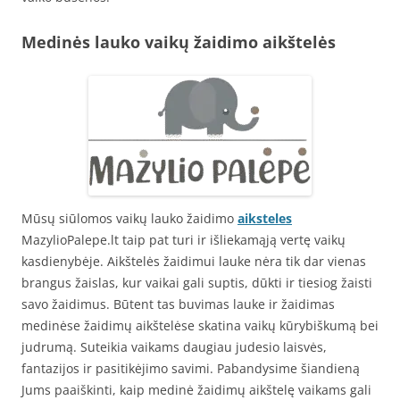
Medinės lauko vaikų žaidimo aikštelės
Mūsų siūlomos vaikų lauko žaidimo
aiksteles
MazylioPalepe.lt taip pat turi ir išliekamąją vertę vaikų
kasdienybėje. Aikštelės žaidimui lauke nėra tik dar vienas
brangus žaislas, kur vaikai gali suptis, dūkti ir tiesiog žaisti
savo žaidimus. Būtent tas buvimas lauke ir žaidimas
medinėse žaidimų aikštelėse skatina vaikų kūrybiškumą bei
judrumą. Suteikia vaikams daugiau judesio laisvės,
fantazijos ir pasitikėjimo savimi. Pabandysime šiandieną
Jums paaiškinti, kaip medinė žaidimų aikštelę vaikams gali