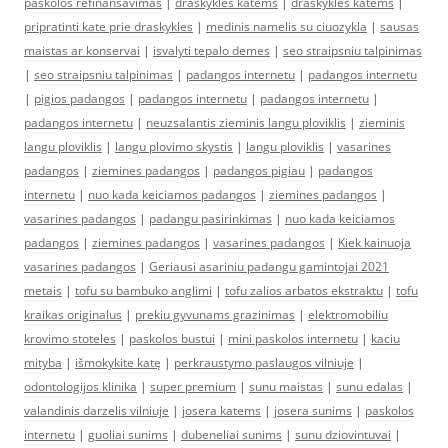
paskolos refinansavimas
|
draskykles katems
|
draskykles katems
|
pripratinti kate prie draskykles
|
medinis namelis su ciuozykla
|
sausas
maistas ar konservai
|
isvalyti tepalo demes
|
seo straipsniu talpinimas
|
seo straipsniu talpinimas
|
padangos internetu
|
padangos internetu
|
pigios padangos
|
padangos internetu
|
padangos internetu
|
padangos internetu
|
neuzsalantis zieminis langu ploviklis
|
zieminis
langu ploviklis
|
langu plovimo skystis
|
langu ploviklis
|
vasarines
padangos
|
ziemines padangos
|
padangos pigiau
|
padangos
internetu
|
nuo kada keiciamos padangos
|
ziemines padangos
|
vasarines padangos
|
padangu pasirinkimas
|
nuo kada keiciamos
padangos
|
ziemines padangos
|
vasarines padangos
|
Kiek kainuoja
vasarines padangos
|
Geriausi asariniu padangu gamintojai 2021
metais
|
tofu su bambuko anglimi
|
tofu zalios arbatos ekstraktu
|
tofu
kraikas originalus
|
prekiu gyvunams grazinimas
|
elektromobiliu
krovimo stoteles
|
paskolos bustui
|
mini paskolos internetu
|
kaciu
mityba
|
išmokykite katę
|
perkraustymo paslaugos vilniuje
|
odontologijos klinika
|
super premium
|
sunu maistas
|
sunu edalas
|
valandinis darzelis vilniuje
|
josera katems
|
josera sunims
|
paskolos
internetu
|
guoliai sunims
|
dubeneliai sunims
|
sunu dziovintuvai
|