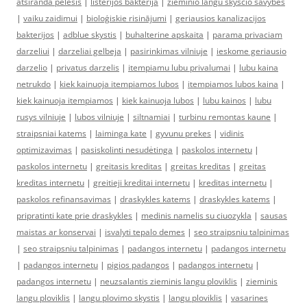
atsiranda pelesis
|
listerijos bakterija
|
zieminio langu skyscio savybes
|
vaiku zaidimui
|
bioloģiskie risinājumi
|
geriausios kanalizacijos
bakterijos
|
adblue skystis
|
buhalterine apskaita
|
parama privaciam
darzeliui
|
darzeliai gelbeja
|
pasirinkimas vilniuje
|
ieskome geriausio
darzelio
|
privatus darzelis
|
itempiamu lubu privalumai
|
lubu kaina
netrukdo
|
kiek kainuoja itempiamos lubos
|
itempiamos lubos kaina
|
kiek kainuoja itempiamos
|
kiek kainuoja lubos
|
lubu kainos
|
lubu
rusys vilniuje
|
lubos vilniuje
|
siltnamiai
|
turbinu remontas kaune
|
straipsniai katems
|
laiminga kate
|
gyvunu prekes
|
vidinis
optimizavimas
|
pasiskolinti nesudėtinga
|
paskolos internetu
|
paskolos internetu
|
greitasis kreditas
|
greitas kreditas
|
greitas
kreditas internetu
|
greitieji kreditai internetu
|
kreditas internetu
|
paskolos refinansavimas
|
draskykles katems
|
draskykles katems
|
pripratinti kate prie draskykles
|
medinis namelis su ciuozykla
|
sausas
maistas ar konservai
|
isvalyti tepalo demes
|
seo straipsniu talpinimas
|
seo straipsniu talpinimas
|
padangos internetu
|
padangos internetu
|
padangos internetu
|
pigios padangos
|
padangos internetu
|
padangos internetu
|
neuzsalantis zieminis langu ploviklis
|
zieminis
langu ploviklis
|
langu plovimo skystis
|
langu ploviklis
|
vasarines