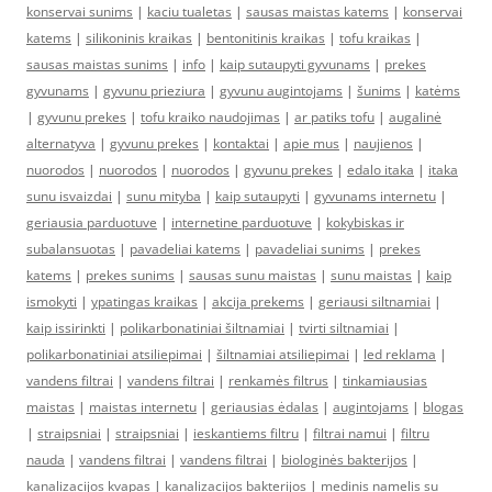
konservai sunims
|
kaciu tualetas
|
sausas maistas katems
|
konservai
katems
|
silikoninis kraikas
|
bentonitinis kraikas
|
tofu kraikas
|
sausas maistas sunims
|
info
|
kaip sutaupyti gyvunams
|
prekes
gyvunams
|
gyvunu prieziura
|
gyvunu augintojams
|
šunims
|
katėms
|
gyvunu prekes
|
tofu kraiko naudojimas
|
ar patiks tofu
|
augalinė
alternatyva
|
gyvunu prekes
|
kontaktai
|
apie mus
|
naujienos
|
nuorodos
|
nuorodos
|
nuorodos
|
gyvunu prekes
|
edalo itaka
|
itaka
sunu isvaizdai
|
sunu mityba
|
kaip sutaupyti
|
gyvunams internetu
|
geriausia parduotuve
|
internetine parduotuve
|
kokybiskas ir
subalansuotas
|
pavadeliai katems
|
pavadeliai sunims
|
prekes
katems
|
prekes sunims
|
sausas sunu maistas
|
sunu maistas
|
kaip
ismokyti
|
ypatingas kraikas
|
akcija prekems
|
geriausi siltnamiai
|
kaip issirinkti
|
polikarbonatiniai šiltnamiai
|
tvirti siltnamiai
|
polikarbonatiniai atsiliepimai
|
šiltnamiai atsiliepimai
|
led reklama
|
vandens filtrai
|
vandens filtrai
|
renkamės filtrus
|
tinkamiausias
maistas
|
maistas internetu
|
geriausias ėdalas
|
augintojams
|
blogas
|
straipsniai
|
straipsniai
|
ieskantiems filtru
|
filtrai namui
|
filtru
nauda
|
vandens filtrai
|
vandens filtrai
|
biologinės bakterijos
|
kanalizacijos kvapas
|
kanalizacijos bakterijos
|
medinis namelis su