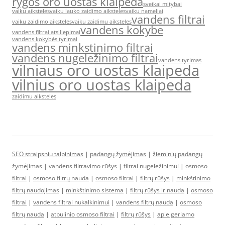
rygos oro uostas klaipeda
sveikai mitybai
vaiku aiksteles
vaiku lauko zaidimo aiksteles
vaiku nameliai
vandens filtrai
vaiku zaidimo aiksteles
vaiku zaidimu aiksteles
vandens kokybe
vandens filtrai atsiliepimai
vandens kokybės tyrimai
vandens minkstinimo filtrai
vandens nugeležinimo filtrai
vandens tyrimas
vilniaus oro uostas klaipeda
vilnius oro uostas klaipeda
zaidimu aiksteles
SEO straipsniu talpinimas
|
padangų žymėjimas
|
žieminių padangų
žymėjimas
|
vandens filtravimo rūšys
|
filtrai nugeležinimui
|
osmoso
filtrai
|
osmoso filtrų nauda
|
osmoso filtrai
|
filtrų rūšys
|
minkštinimo
filtrų naudojimas
|
minkštinimo sistema
|
filtrų rūšys ir nauda
|
osmoso
filtrai
|
vandens filtrai nukalkinimui
|
vandens filtrų nauda
|
osmoso
filtrų nauda
|
atbulinio osmoso filtrai
|
filtrų rūšys
|
apie geriamo