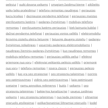
pelėsiui
|
puiki dovana vaikams
|
smagiam žaidimui kieme
|
aikštelės
vaikų laiko praleidimui
|
telefonų remontas naudingas
|
geriausias
kaciu kraikas
|
dazniausiai gendantys telefonai
|
geriausias maistas
sterilizuotoms katėms
|
padangų žymėjimas
|
mobiliųjų telefonų
remontas
|
sterilizuotoms katėms geriausias
|
kiek kainuoja kubilai
|
dažnai gendantys telefonai
|
geriausias vonios valiklis
|
elektromobiliu
ikrovimo stoteliu pletra lietuvoje
|
lietuvoje daugeja stoteliu
|
padangų
žymėjimas reikalingas
|
vasarinės padangos elektromobiliams
|
naudingas žieminių padangų žymėjimas
|
kuo naudingas remontas
|
mobiliųjų telefonų remontas
|
geriausias valiklis peliui
|
efektyvi
priemone nuo voru
|
efektyviai veikiantis pelėsio valiklis
|
priemonė
nuo vorų
|
telefonų remontas
|
josera classic
|
geriausias pelesio
valiklis
|
kas yra seo straipsniai
|
seo straipsniu talpinimas
|
isorinis
seo optimizavimas
|
vidinis seo optimizavimas
|
kaip optimizuoti
svetaine
|
namu apyvokos reikmenys
|
buitis
|
vaikams
|
seo
straipsniu talpinimas
|
bakterijos kanalizacijai
|
saugus zaidimas
vaikams
|
seo straipsniu talpinimas
|
nuo kada ziemines
|
siltnamiai
stipruolis atsiliepimai
|
polikarbonatiniai šiltnamiai stipruolis
|
kodel