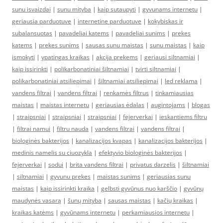
sunu isvaizdai
|
sunu mityba
|
kaip sutaupyti
|
gyvunams internetu
|
geriausia parduotuve
|
internetine parduotuve
|
kokybiskas ir
subalansuotas
|
pavadeliai katems
|
pavadeliai sunims
|
prekes
katems
|
prekes sunims
|
sausas sunu maistas
|
sunu maistas
|
kaip
ismokyti
|
ypatingas kraikas
|
akcija prekems
|
geriausi siltnamiai
|
kaip issirinkti
|
polikarbonatiniai šiltnamiai
|
tvirti siltnamiai
|
polikarbonatiniai atsiliepimai
|
šiltnamiai atsiliepimai
|
led reklama
|
vandens filtrai
|
vandens filtrai
|
renkamės filtrus
|
tinkamiausias
maistas
|
maistas internetu
|
geriausias ėdalas
|
augintojams
|
blogas
|
straipsniai
|
straipsniai
|
straipsniai
|
fejerverkai
|
ieskantiems filtru
|
filtrai namui
|
filtru nauda
|
vandens filtrai
|
vandens filtrai
|
biologinės bakterijos
|
kanalizacijos kvapas
|
kanalizacijos bakterijos
|
medinis namelis su ciuozykla
|
efektyvio biologinės bakterijos
|
fejerverkai
|
sodui
|
brita vandens filtrai
|
privatus darzelis
|
šiltnamiai
|
siltnamiai
|
gyvunu prekes
|
maistas sunims
|
geriausias sunu
maistas
|
kaip issirinkti kraika
|
gelbsti gyvūnus nuo karščio
|
gyvūnų
maudynės vasarą
|
šunų mityba
|
sausas maistas
|
kačių kraikas
|
kraikas katėms
|
gyvūnams internetu
|
perkamiausios internetu
|