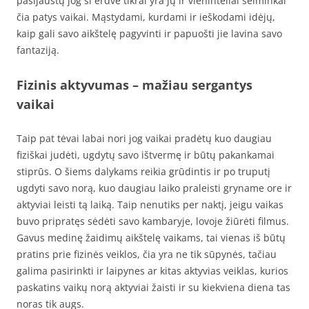
pasijaustų jog ši erdvė tikrai yra jų ir vieninteliai šeiminkai
čia patys vaikai. Mąstydami, kurdami ir ieškodami idėjų,
kaip gali savo aikštelę pagyvinti ir papuošti jie lavina savo
fantaziją.
Fizinis aktyvumas – mažiau sergantys
vaikai
Taip pat tėvai labai nori jog vaikai pradėtų kuo daugiau
fiziškai judėti, ugdytų savo ištvermę ir būtų pakankamai
stiprūs. O šiems dalykams reikia grūdintis ir po truputį
ugdyti savo norą, kuo daugiau laiko praleisti gryname ore ir
aktyviai leisti tą laiką. Taip nenutiks per naktį, jeigu vaikas
buvo pripratęs sėdėti savo kambaryje, lovoje žiūrėti filmus.
Gavus medinę žaidimų aikštelę vaikams, tai vienas iš būtų
pratins prie fizinės veiklos, čia yra ne tik sūpynės, tačiau
galima pasirinkti ir laipynes ar kitas aktyvias veiklas, kurios
paskatins vaikų norą aktyviai žaisti ir su kiekviena diena tas
noras tik augs.