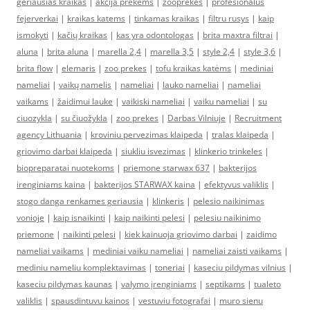
geriausias kraikas
|
akcija prekems
|
zooprekės
|
profesionalūs
fejerverkai
|
kraikas katems
|
tinkamas kraikas
|
filtru rusys
|
kaip
ismokyti
|
kačių kraikas
|
kas yra odontologas
|
brita maxtra filtrai
|
aluna
|
brita aluna
|
marella 2,4
|
marella 3,5
|
style 2,4
|
style 3,6
|
brita flow
|
elemaris
|
zoo prekes
|
tofu kraikas katėms
|
mediniai
nameliai
|
vaikų namelis
|
nameliai
|
lauko nameliai
|
nameliai
vaikams
|
žaidimui lauke
|
vaikiski nameliai
|
vaiku nameliai
|
su
ciuozykla
|
su čiuožykla
|
zoo prekes
|
Darbas Vilniuje
|
Recruitment
agency Lithuania
|
kroviniu pervezimas klaipeda
|
tralas klaipeda
|
griovimo darbai klaipeda
|
siukliu isvezimas
|
klinkerio trinkeles
|
biopreparatai nuotekoms
|
priemone starwax 637
|
bakterijos
irenginiams kaina
|
bakterijos STARWAX kaina
|
efektyvus valiklis
|
stogo danga renkames geriausia
|
klinkeris
|
pelesio naikinimas
vonioje
|
kaip isnaikinti
|
kaip naikinti pelesi
|
pelesiu naikinimo
priemone
|
naikinti pelesi
|
kiek kainuoja griovimo darbai
|
zaidimo
nameliai vaikams
|
mediniai vaiku nameliai
|
nameliai zaisti vaikams
|
mediniu nameliu komplektavimas
|
toneriai
|
kaseciu pildymas vilnius
|
kaseciu pildymas kaunas
|
valymo įrenginiams
|
septikams
|
tualeto
valiklis
|
spausdintuvu kainos
|
vestuviu fotografai
|
muro sienu