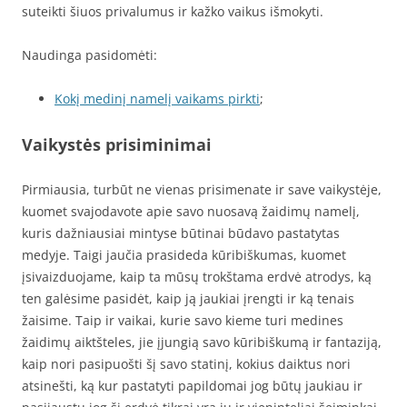
suteikti šiuos privalumus ir kažko vaikus išmokyti.
Naudinga pasidomėti:
Kokį medinį namelį vaikams pirkti
;
Vaikystės prisiminimai
Pirmiausia, turbūt ne vienas prisimenate ir save vaikystėje,
kuomet svajodavote apie savo nuosavą žaidimų namelį,
kuris dažniausiai mintyse būtinai būdavo pastatytas
medyje. Taigi jaučia prasideda kūribiškumas, kuomet
įsivaizduojame, kaip ta mūsų trokštama erdvė atrodys, ką
ten galėsime pasidėt, kaip ją jaukiai įrengti ir ką tenais
žaisime. Taip ir vaikai, kurie savo kieme turi medines
žaidimų aiktšteles, jie įjungią savo kūribiškumą ir fantaziją,
kaip nori pasipuošti šį savo statinį, kokius daiktus nori
atsinešti, ką kur pastatyti papildomai jog būtų jaukiau ir