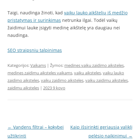
Taigi, naudinga žinoti, kad
vaikų lauko aikštelių iš medžio
pristatymas ir surinkimas
netrunka ilgai. Todėl vaikų
žaidimui lauke įsigyti medinę aikštelę yra daugiau nei
naudinga.
SEO straipsniu talpinimas
Kategorijos:
Vaikams
| Žymos:
medines vaiku zaidimo aiksteles
,
medines zaidimu aiksteles vaikams
,
vaiku aiksteles
,
vaiku lauko
zaidimo aiksteles
,
vaiku zaidimo aiksteles
,
vaiku zaidimu aiksteles
,
zaidimu aiksteles
|
2023 9 kovo
Įrašo
←
Vandens filtrai – kokybei
Kaip išsirinkti geriausią valiklį
navigacija
užtikrinti
pelėsio naikinimui
→