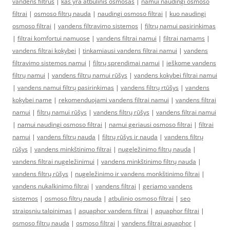
vandens filtrus
|
kas yra atbulinis osmosas
|
namui naudingi osmoso
filtrai
|
osmoso filtrų nauda
|
naudingi osmoso filtrai
|
kuo naudingi
osmoso filtrai
|
vandens filtravimo sistemos
|
filtrų namui pasirinkimas
|
filtrai komfortui namuose
|
vandens filtrai namui
|
filtrai namams
|
vandens filtrai kokybei
|
tinkamiausi vandens filtrai namui
|
vandens
filtravimo sistemos namui
|
filtrų sprendimai namui
|
ieškome vandens
filtrų namui
|
vandens filtrų namui rūšys
|
vandens kokybei filtrai namui
|
vandens namui filtrų pasirinkimas
|
vandens filtrų rtūšys
|
vandens
kokybei name
|
rekomenduojami vandens filtrai namui
|
vandens filtrai
namui
|
filtrų namui rūšys
|
vandens filtrų rūšys
|
vandens filtrai namui
|
namui naudingi osmoso filtrai
|
namui geriausi osmoso filtrai
|
filtrai
namui
|
vandens filtrų nauda
|
filtrų rūšys ir nauda
|
vandens filtrų
rūšys
|
vandens minkštinimo filtrai
|
nugeležinimo filtrų nauda
|
vandens filtrai nugeležinimui
|
vandens minkštinimo filtrų nauda
|
vandens filtrų rūšys
|
nugeležinimo ir vandens monkštinimo filtrai
|
vandens nukalkinimo filtrai
|
vandens filtrai
|
geriamo vandens
sistemos
|
osmoso filtrų nauda
|
atbulinio osmoso filtrai
|
seo
straipsniu talpinimas
|
aquaphor vandens filtrai
|
aquaphor filtrai
|
osmoso filtrų nauda
|
osmoso filtrai
|
vandens filtrai aquaphor
|