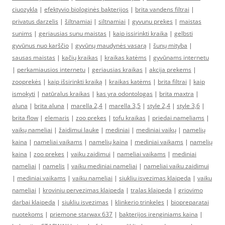
ciuozykla
|
efektyvio biologinės bakterijos
|
brita vandens filtrai
|
privatus darzelis
|
šiltnamiai
|
siltnamiai
|
gyvunu prekes
|
maistas
sunims
|
geriausias sunu maistas
|
kaip issirinkti kraika
|
gelbsti
gyvūnus nuo karščio
|
gyvūnų maudynės vasarą
|
šunų mityba
|
sausas maistas
|
kačių kraikas
|
kraikas katėms
|
gyvūnams internetu
|
perkamiausios internetu
|
geriausias kraikas
|
akcija prekems
|
zooprekės
|
kaip išsirinkti kraiką
|
kraikas katėms
|
brita filtrai
|
kaip
ismokyti
|
natūralus kraikas
|
kas yra odontologas
|
brita maxtra
|
aluna
|
brita aluna
|
marella 2,4
|
marella 3,5
|
style 2,4
|
style 3,6
|
brita flow
|
elemaris
|
zoo prekes
|
tofu kraikas
|
priedai nameliams
|
vaikų nameliai
|
žaidimui lauke
|
mediniai
|
mediniai vaikų
|
namelių
kaina
|
nameliai vaikams
|
namelių kaina
|
mediniai vaikams
|
namelių
kaina
|
zoo prekes
|
vaiku zaidimui
|
nameliai vaikams
|
mediniai
nameliai
|
namelis
|
vaiku mediniai nameliai
|
nameliai vaiku zaidimui
|
mediniai vaikams
|
vaiku nameliai
|
siukliu isvezimas klaipeda
|
vaiku
nameliai
|
kroviniu pervezimas klaipeda
|
tralas klaipeda
|
griovimo
darbai klaipeda
|
siukliu isvezimas
|
klinkerio trinkeles
|
biopreparatai
nuotekoms
|
priemone starwax 637
|
bakterijos irenginiams kaina
|