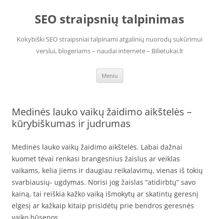
Pereiti
prie
SEO straipsnių talpinimas
turinio
Kokybiški SEO straipsniai talpinami atgalinių nuorodų sukūrimui
verslui, blogeriams – naudai internete – Bilietukai.lt
Meniu
Medinės lauko vaikų žaidimo aikštelės –
kūrybiškumas ir judrumas
Medinės lauko vaikų žaidimo aikštelės. Labai dažnai
kuomet tėvai renkasi brangesnius žaislus ar veiklas
vaikams, kelia jiems ir daugiau reikalavimų, vienas iš tokių
svarbiausių- ugdymas. Norisi jog žaislas “atidirbtų” savo
kainą, tai reiškia kažko vaiką išmokytų ar skatintų geresnį
elgesį ar kažkaip kitaip prisidėtų prie bendros geresnės
vaiko būsenos.