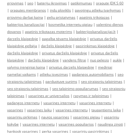
griovimas
|
seo
|
bateriju ikrovimas
|
patikimumas
|
orapute JDK S 60
|
oraputes membranos
|
indu ploviklis
|
pavojingu atlieku tvarkymas
|
griovimo darbai kaina
|
geliu pristatymas
|
apatinis trikotazas
|
bakterijos kanalizacijai
|
kosmetika internetu pigiau
|
valentino dienos
dovanos
|
apatinis trikotazas moterims
|
bakterijoskanalizacijai.lt
|
darzelis klaipedoje
|
pagalba tėvams klaipėdoje
|
privatus darželis
klaipėdoje gelbėja
|
darželis klaipėdoje
|
pasirinkimas klaipėdoje
|
darželis klaipėdoje
|
privatus darželis klaipėdoje
|
privatus darželis
klaipėdoje
|
darželis klaipėdoje
|
vandens filtrai
|
nuo pelesio
|
aukle
|
valymo irenginiai kaina
|
privatus darzelis klaipedoje
|
mediniai
nameliai vaikams
|
atlieku isvezimas
|
padangos automobiliams
|
seo
straipsniu talpinimas
|
parduotuve sunims
|
seo straipsniu talpinimas
|
seo straipsniu talpinimas
|
seo talpinimo populiarumas
|
seo straipsniu
talpinimas
|
vasarines ar universalios
|
rasymas ir talpinimas
|
padangos internetu
|
vasarines internetu
|
vasarines internetu
|
vasarines
|
vasarines laiku
|
vasarines internetu
|
taupantiems laika
|
vasariniu pirkimas
|
naujos vasarines
|
vasarines pigiau
|
vasariniu
kokybe
|
vasarines internetu
|
vasarines populiarios
|
naudinga zinoti
|
hankook vasarines
|
perka vasarines
|
vasariniu pasirinkimas
|