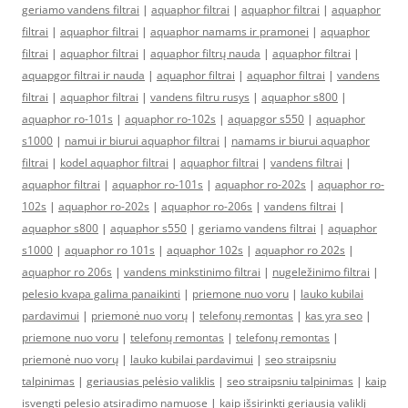
geriamo vandens filtrai
|
aquaphor filtrai
|
aquaphor filtrai
|
aquaphor
filtrai
|
aquaphor filtrai
|
aquaphor namams ir pramonei
|
aquaphor
filtrai
|
aquaphor filtrai
|
aquaphor filtrų nauda
|
aquaphor filtrai
|
aquapgor filtrai ir nauda
|
aquaphor filtrai
|
aquaphor filtrai
|
vandens
filtrai
|
aquaphor filtrai
|
vandens filtru rusys
|
aquaphor s800
|
aquaphor ro-101s
|
aquaphor ro-102s
|
aquapgor s550
|
aquaphor
s1000
|
namui ir biurui aquaphor filtrai
|
namams ir biurui aquaphor
filtrai
|
kodel aquaphor filtrai
|
aquaphor filtrai
|
vandens filtrai
|
aquaphor filtrai
|
aquaphor ro-101s
|
aquaphor ro-202s
|
aquaphor ro-
102s
|
aquaphor ro-202s
|
aquaphor ro-206s
|
vandens filtrai
|
aquaphor s800
|
aquaphor s550
|
geriamo vandens filtrai
|
aquaphor
s1000
|
aquaphor ro 101s
|
aquaphor 102s
|
aquaphor ro 202s
|
aquaphor ro 206s
|
vandens minkstinimo filtrai
|
nugeležinimo filtrai
|
pelesio kvapa galima panaikinti
|
priemone nuo voru
|
lauko kubilai
pardavimui
|
priemonė nuo vorų
|
telefonų remontas
|
kas yra seo
|
priemone nuo voru
|
telefonų remontas
|
telefonų remontas
|
priemonė nuo vorų
|
lauko kubilai pardavimui
|
seo straipsniu
talpinimas
|
geriausias pelėsio valiklis
|
seo straipsniu talpinimas
|
kaip
isvengti pelesio atsiradimo namuose
|
kaip išsirinkti geriausią valiklį