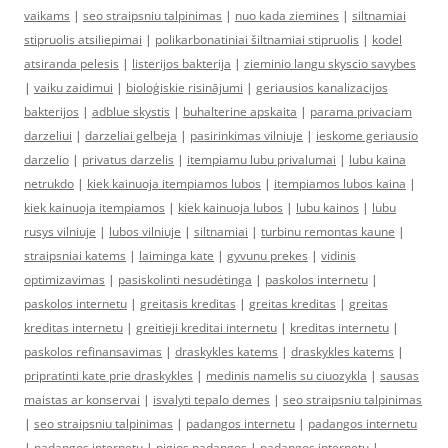
vaikams
|
seo straipsniu talpinimas
|
nuo kada ziemines
|
siltnamiai
stipruolis atsiliepimai
|
polikarbonatiniai šiltnamiai stipruolis
|
kodel
atsiranda pelesis
|
listerijos bakterija
|
zieminio langu skyscio savybes
|
vaiku zaidimui
|
bioloģiskie risinājumi
|
geriausios kanalizacijos
bakterijos
|
adblue skystis
|
buhalterine apskaita
|
parama privaciam
darzeliui
|
darzeliai gelbeja
|
pasirinkimas vilniuje
|
ieskome geriausio
darzelio
|
privatus darzelis
|
itempiamu lubu privalumai
|
lubu kaina
netrukdo
|
kiek kainuoja itempiamos lubos
|
itempiamos lubos kaina
|
kiek kainuoja itempiamos
|
kiek kainuoja lubos
|
lubu kainos
|
lubu
rusys vilniuje
|
lubos vilniuje
|
siltnamiai
|
turbinu remontas kaune
|
straipsniai katems
|
laiminga kate
|
gyvunu prekes
|
vidinis
optimizavimas
|
pasiskolinti nesudėtinga
|
paskolos internetu
|
paskolos internetu
|
greitasis kreditas
|
greitas kreditas
|
greitas
kreditas internetu
|
greitieji kreditai internetu
|
kreditas internetu
|
paskolos refinansavimas
|
draskykles katems
|
draskykles katems
|
pripratinti kate prie draskykles
|
medinis namelis su ciuozykla
|
sausas
maistas ar konservai
|
isvalyti tepalo demes
|
seo straipsniu talpinimas
|
seo straipsniu talpinimas
|
padangos internetu
|
padangos internetu
|
padangos internetu
|
pigios padangos
|
padangos internetu
|