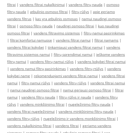
filtrai
|
vandens filtrai nukalkinimui
|
vandens filtrų nauda
|
osmoso
filtrų nauda
|
atbulinio osmoso filtrai
|
filtrų rūšys
|
apie geriamo
vandens filtrus
|
kas yra atbulinis osmosas
|
namui naudingi osmoso
filtrai
|
osmoso filtrų nauda
|
naudingi osmoso filtrai
|
kuo naudingi
osmoso filtrai
|
vandens filtravimo sistemos
|
filtrų namui pasirinkimas
|
filtrai komfortui namuose
|
vandens filtrai namui
|
filtrai namams
|
vandens filtrai kokybei
|
tinkamiausi vandens filtrai namui
|
vandens
filtravimo sistemos namui
|
filtrų sprendimai namui
|
ieškome vandens
filtrų namui
|
vandens filtrų namui rūšys
|
vandens kokybei filtrai namui
|
vandens namui filtrų pasirinkimas
|
vandens filtrų rtūšys
|
vandens
kokybei name
|
rekomenduojami vandens filtrai namui
|
vandens filtrai
namui
|
filtrų namui rūšys
|
vandens filtrų rūšys
|
vandens filtrai namui
|
namui naudingi osmoso filtrai
|
namui geriausi osmoso filtrai
|
filtrai
namui
|
vandens filtrų nauda
|
filtrų rūšys ir nauda
|
vandens filtrų
rūšys
|
vandens minkštinimo filtrai
|
nugeležinimo filtrų nauda
|
vandens filtrai nugeležinimui
|
vandens minkštinimo filtrų nauda
|
vandens filtrų rūšys
|
nugeležinimo ir vandens monkštinimo filtrai
|
vandens nukalkinimo filtrai
|
vandens filtrai
|
geriamo vandens
sistemos
|
osmoso filtrų nauda
|
atbulinio osmoso filtrai
|
seo