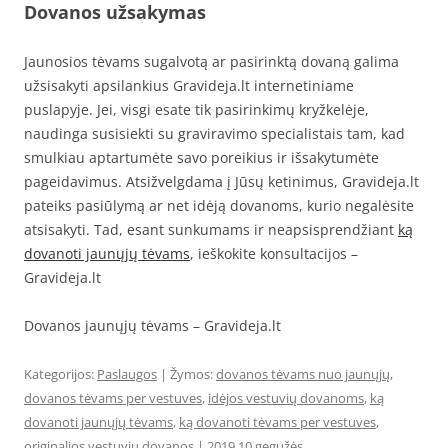
Dovanos užsakymas
Jaunosios tėvams sugalvotą ar pasirinktą dovaną galima
užsisakyti apsilankius Gravideja.lt internetiniame
puslapyje. Jei, visgi esate tik pasirinkimų kryžkelėje,
naudinga susisiekti su graviravimo specialistais tam, kad
smulkiau aptartumėte savo poreikius ir išsakytumėte
pageidavimus. Atsižvelgdama į Jūsų ketinimus, Gravideja.lt
pateiks pasiūlymą ar net idėją dovanoms, kurio negalėsite
atsisakyti. Tad, esant sunkumams ir neapsisprendžiant
ką
dovanoti jaunųjų tėvams
, ieškokite konsultacijos –
Gravideja.lt
Dovanos jaunųjų tėvams – Gravideja.lt
Kategorijos:
Paslaugos
| Žymos:
dovanos tėvams nuo jaunųjų
,
dovanos tėvams per vestuves
,
idėjos vestuvių dovanoms
,
ką
dovanoti jaunųjų tėvams
,
ką dovanoti tėvams per vestuves
,
originalios vestuvių dovanos
|
2019 10 gegužės