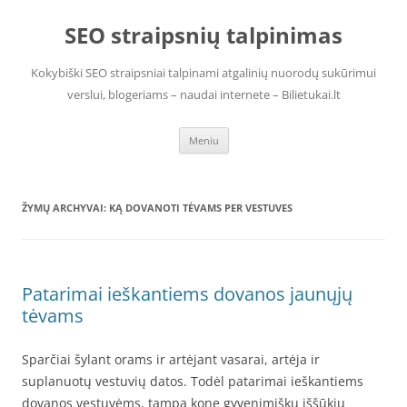
Pereiti
prie
SEO straipsnių talpinimas
turinio
Kokybiški SEO straipsniai talpinami atgalinių nuorodų sukūrimui
verslui, blogeriams – naudai internete – Bilietukai.lt
Meniu
ŽYMŲ ARCHYVAI:
KĄ DOVANOTI TĖVAMS PER VESTUVES
Patarimai ieškantiems dovanos jaunųjų
tėvams
Sparčiai šylant orams ir artėjant vasarai, artėja ir
suplanuotų vestuvių datos. Todėl patarimai ieškantiems
dovanos vestuvėms, tampa kone gyvenimišku iššūkiu