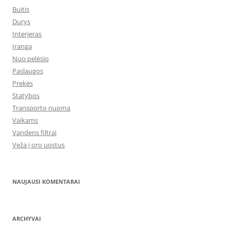
Buitis
Durys
Interjeras
Įranga
Nuo pelėsio
Paslaugos
Prekės
Statybos
Transporto nuoma
Vaikams
Vandens filtrai
Veža į oro uostus
NAUJAUSI KOMENTARAI
ARCHYVAI