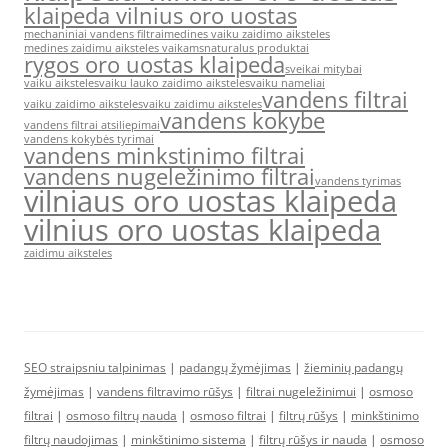
klaipeda vilnius oro uostas
mechaniniai vandens filtrai
medines vaiku zaidimo aiksteles
medines zaidimu aiksteles vaikams
naturalus produktai
rygos oro uostas klaipeda
sveikai mitybai
vaiku aiksteles
vaiku lauko zaidimo aiksteles
vaiku nameliai
vandens filtrai
vaiku zaidimo aiksteles
vaiku zaidimu aiksteles
vandens kokybe
vandens filtrai atsiliepimai
vandens kokybės tyrimai
vandens minkstinimo filtrai
vandens nugeležinimo filtrai
vandens tyrimas
vilniaus oro uostas klaipeda
vilnius oro uostas klaipeda
zaidimu aiksteles
SEO straipsniu talpinimas
|
padangų žymėjimas
|
žieminių padangų
žymėjimas
|
vandens filtravimo rūšys
|
filtrai nugeležinimui
|
osmoso
filtrai
|
osmoso filtrų nauda
|
osmoso filtrai
|
filtrų rūšys
|
minkštinimo
filtrų naudojimas
|
minkštinimo sistema
|
filtrų rūšys ir nauda
|
osmoso