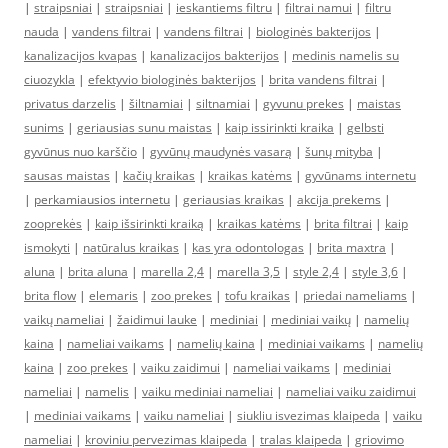
|
straipsniai
|
straipsniai
|
ieskantiems filtru
|
filtrai namui
|
filtru
nauda
|
vandens filtrai
|
vandens filtrai
|
biologinės bakterijos
|
kanalizacijos kvapas
|
kanalizacijos bakterijos
|
medinis namelis su
ciuozykla
|
efektyvio biologinės bakterijos
|
brita vandens filtrai
|
privatus darzelis
|
šiltnamiai
|
siltnamiai
|
gyvunu prekes
|
maistas
sunims
|
geriausias sunu maistas
|
kaip issirinkti kraika
|
gelbsti
gyvūnus nuo karščio
|
gyvūnų maudynės vasarą
|
šunų mityba
|
sausas maistas
|
kačių kraikas
|
kraikas katėms
|
gyvūnams internetu
|
perkamiausios internetu
|
geriausias kraikas
|
akcija prekems
|
zooprekės
|
kaip išsirinkti kraiką
|
kraikas katėms
|
brita filtrai
|
kaip
ismokyti
|
natūralus kraikas
|
kas yra odontologas
|
brita maxtra
|
aluna
|
brita aluna
|
marella 2,4
|
marella 3,5
|
style 2,4
|
style 3,6
|
brita flow
|
elemaris
|
zoo prekes
|
tofu kraikas
|
priedai nameliams
|
vaikų nameliai
|
žaidimui lauke
|
mediniai
|
mediniai vaikų
|
namelių
kaina
|
nameliai vaikams
|
namelių kaina
|
mediniai vaikams
|
namelių
kaina
|
zoo prekes
|
vaiku zaidimui
|
nameliai vaikams
|
mediniai
nameliai
|
namelis
|
vaiku mediniai nameliai
|
nameliai vaiku zaidimui
|
mediniai vaikams
|
vaiku nameliai
|
siukliu isvezimas klaipeda
|
vaiku
nameliai
|
kroviniu pervezimas klaipeda
|
tralas klaipeda
|
griovimo