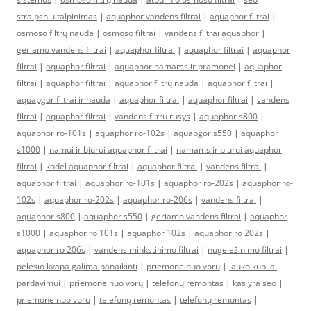
straipsniu talpinimas
|
aquaphor vandens filtrai
|
aquaphor filtrai
|
osmoso filtrų nauda
|
osmoso filtrai
|
vandens filtrai aquaphor
|
geriamo vandens filtrai
|
aquaphor filtrai
|
aquaphor filtrai
|
aquaphor
filtrai
|
aquaphor filtrai
|
aquaphor namams ir pramonei
|
aquaphor
filtrai
|
aquaphor filtrai
|
aquaphor filtrų nauda
|
aquaphor filtrai
|
aquapgor filtrai ir nauda
|
aquaphor filtrai
|
aquaphor filtrai
|
vandens
filtrai
|
aquaphor filtrai
|
vandens filtru rusys
|
aquaphor s800
|
aquaphor ro-101s
|
aquaphor ro-102s
|
aquapgor s550
|
aquaphor
s1000
|
namui ir biurui aquaphor filtrai
|
namams ir biurui aquaphor
filtrai
|
kodel aquaphor filtrai
|
aquaphor filtrai
|
vandens filtrai
|
aquaphor filtrai
|
aquaphor ro-101s
|
aquaphor ro-202s
|
aquaphor ro-
102s
|
aquaphor ro-202s
|
aquaphor ro-206s
|
vandens filtrai
|
aquaphor s800
|
aquaphor s550
|
geriamo vandens filtrai
|
aquaphor
s1000
|
aquaphor ro 101s
|
aquaphor 102s
|
aquaphor ro 202s
|
aquaphor ro 206s
|
vandens minkstinimo filtrai
|
nugeležinimo filtrai
|
pelesio kvapa galima panaikinti
|
priemone nuo voru
|
lauko kubilai
pardavimui
|
priemonė nuo vorų
|
telefonų remontas
|
kas yra seo
|
priemone nuo voru
|
telefonų remontas
|
telefonų remontas
|