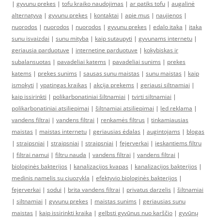
|
gyvunu prekes
|
tofu kraiko naudojimas
|
ar patiks tofu
|
augalinė
alternatyva
|
gyvunu prekes
|
kontaktai
|
apie mus
|
naujienos
|
nuorodos
|
nuorodos
|
nuorodos
|
gyvunu prekes
|
edalo itaka
|
itaka
sunu isvaizdai
|
sunu mityba
|
kaip sutaupyti
|
gyvunams internetu
|
geriausia parduotuve
|
internetine parduotuve
|
kokybiskas ir
subalansuotas
|
pavadeliai katems
|
pavadeliai sunims
|
prekes
katems
|
prekes sunims
|
sausas sunu maistas
|
sunu maistas
|
kaip
ismokyti
|
ypatingas kraikas
|
akcija prekems
|
geriausi siltnamiai
|
kaip issirinkti
|
polikarbonatiniai šiltnamiai
|
tvirti siltnamiai
|
polikarbonatiniai atsiliepimai
|
šiltnamiai atsiliepimai
|
led reklama
|
vandens filtrai
|
vandens filtrai
|
renkamės filtrus
|
tinkamiausias
maistas
|
maistas internetu
|
geriausias ėdalas
|
augintojams
|
blogas
|
straipsniai
|
straipsniai
|
straipsniai
|
fejerverkai
|
ieskantiems filtru
|
filtrai namui
|
filtru nauda
|
vandens filtrai
|
vandens filtrai
|
biologinės bakterijos
|
kanalizacijos kvapas
|
kanalizacijos bakterijos
|
medinis namelis su ciuozykla
|
efektyvio biologinės bakterijos
|
fejerverkai
|
sodui
|
brita vandens filtrai
|
privatus darzelis
|
šiltnamiai
|
siltnamiai
|
gyvunu prekes
|
maistas sunims
|
geriausias sunu
maistas
|
kaip issirinkti kraika
|
gelbsti gyvūnus nuo karščio
|
gyvūnų