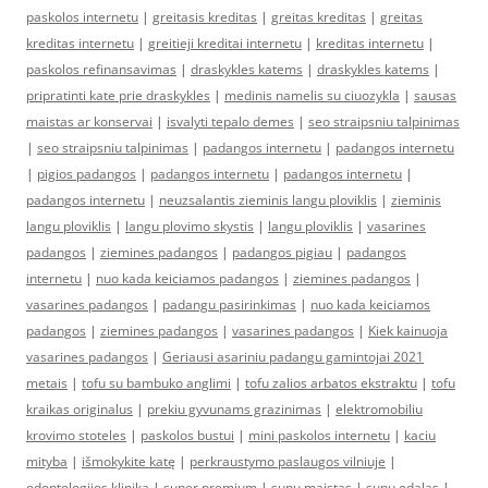
paskolos internetu
|
greitasis kreditas
|
greitas kreditas
|
greitas
kreditas internetu
|
greitieji kreditai internetu
|
kreditas internetu
|
paskolos refinansavimas
|
draskykles katems
|
draskykles katems
|
pripratinti kate prie draskykles
|
medinis namelis su ciuozykla
|
sausas
maistas ar konservai
|
isvalyti tepalo demes
|
seo straipsniu talpinimas
|
seo straipsniu talpinimas
|
padangos internetu
|
padangos internetu
|
pigios padangos
|
padangos internetu
|
padangos internetu
|
padangos internetu
|
neuzsalantis zieminis langu ploviklis
|
zieminis
langu ploviklis
|
langu plovimo skystis
|
langu ploviklis
|
vasarines
padangos
|
ziemines padangos
|
padangos pigiau
|
padangos
internetu
|
nuo kada keiciamos padangos
|
ziemines padangos
|
vasarines padangos
|
padangu pasirinkimas
|
nuo kada keiciamos
padangos
|
ziemines padangos
|
vasarines padangos
|
Kiek kainuoja
vasarines padangos
|
Geriausi asariniu padangu gamintojai 2021
metais
|
tofu su bambuko anglimi
|
tofu zalios arbatos ekstraktu
|
tofu
kraikas originalus
|
prekiu gyvunams grazinimas
|
elektromobiliu
krovimo stoteles
|
paskolos bustui
|
mini paskolos internetu
|
kaciu
mityba
|
išmokykite katę
|
perkraustymo paslaugos vilniuje
|
odontologijos klinika
|
super premium
|
sunu maistas
|
sunu edalas
|