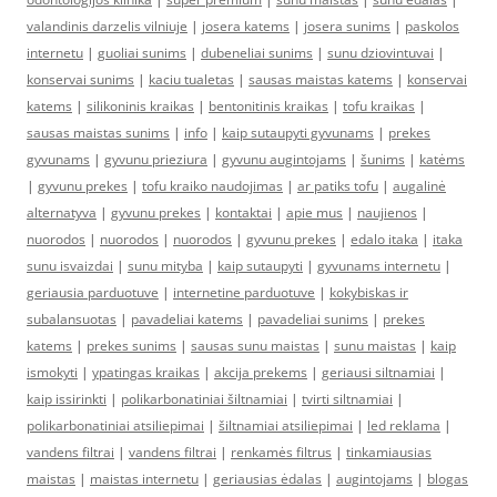
valandinis darzelis vilniuje
|
josera katems
|
josera sunims
|
paskolos
internetu
|
guoliai sunims
|
dubeneliai sunims
|
sunu dziovintuvai
|
konservai sunims
|
kaciu tualetas
|
sausas maistas katems
|
konservai
katems
|
silikoninis kraikas
|
bentonitinis kraikas
|
tofu kraikas
|
sausas maistas sunims
|
info
|
kaip sutaupyti gyvunams
|
prekes
gyvunams
|
gyvunu prieziura
|
gyvunu augintojams
|
šunims
|
katėms
|
gyvunu prekes
|
tofu kraiko naudojimas
|
ar patiks tofu
|
augalinė
alternatyva
|
gyvunu prekes
|
kontaktai
|
apie mus
|
naujienos
|
nuorodos
|
nuorodos
|
nuorodos
|
gyvunu prekes
|
edalo itaka
|
itaka
sunu isvaizdai
|
sunu mityba
|
kaip sutaupyti
|
gyvunams internetu
|
geriausia parduotuve
|
internetine parduotuve
|
kokybiskas ir
subalansuotas
|
pavadeliai katems
|
pavadeliai sunims
|
prekes
katems
|
prekes sunims
|
sausas sunu maistas
|
sunu maistas
|
kaip
ismokyti
|
ypatingas kraikas
|
akcija prekems
|
geriausi siltnamiai
|
kaip issirinkti
|
polikarbonatiniai šiltnamiai
|
tvirti siltnamiai
|
polikarbonatiniai atsiliepimai
|
šiltnamiai atsiliepimai
|
led reklama
|
vandens filtrai
|
vandens filtrai
|
renkamės filtrus
|
tinkamiausias
maistas
|
maistas internetu
|
geriausias ėdalas
|
augintojams
|
blogas