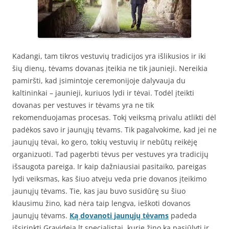
Kadangi, tam tikros vestuvių tradicijos yra išlikusios ir iki
šių dienų, tėvams dovanas įteikia ne tik jaunieji. Nereikia
pamiršti, kad įsimintoje ceremonijoje dalyvauja du
kaltininkai – jaunieji, kuriuos lydi ir tėvai. Todėl įteikti
dovanas per vestuves ir tėvams yra ne tik
rekomenduojamas procesas. Tokį veiksmą privalu atlikti dėl
padėkos savo ir jaunųjų tėvams. Tik pagalvokime, kad jei ne
jaunųjų tėvai, ko gero, tokių vestuvių ir nebūtų reikėję
organizuoti. Tad pagerbti tėvus per vestuves yra tradicijų
išsaugota pareiga. Ir kaip dažniausiai pasitaiko, pareigas
lydi veiksmas, kas šiuo atveju veda prie dovanos įteikimo
jaunųjų tėvams. Tie, kas jau buvo susidūrę su šiuo
klausimu žino, kad nėra taip lengva, ieškoti dovanos
jaunųjų tėvams.
Ką dovanoti jaunųjų tėvams
padeda
išsirinkti Gravideja.lt specialistai, kurie žino ką pasiūlyti ir