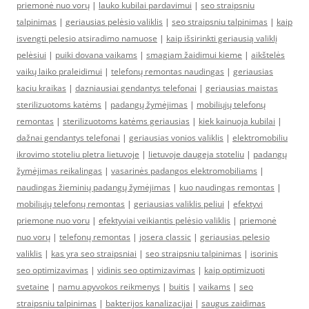
priemonė nuo vorų
|
lauko kubilai pardavimui
|
seo straipsniu
talpinimas
|
geriausias pelėsio valiklis
|
seo straipsniu talpinimas
|
kaip
isvengti pelesio atsiradimo namuose
|
kaip išsirinkti geriausią valiklį
pelėsiui
|
puiki dovana vaikams
|
smagiam žaidimui kieme
|
aikštelės
vaikų laiko praleidimui
|
telefonų remontas naudingas
|
geriausias
kaciu kraikas
|
dazniausiai gendantys telefonai
|
geriausias maistas
sterilizuotoms katėms
|
padangų žymėjimas
|
mobiliųjų telefonų
remontas
|
sterilizuotoms katėms geriausias
|
kiek kainuoja kubilai
|
dažnai gendantys telefonai
|
geriausias vonios valiklis
|
elektromobiliu
ikrovimo stoteliu pletra lietuvoje
|
lietuvoje daugeja stoteliu
|
padangų
žymėjimas reikalingas
|
vasarinės padangos elektromobiliams
|
naudingas žieminių padangų žymėjimas
|
kuo naudingas remontas
|
mobiliųjų telefonų remontas
|
geriausias valiklis peliui
|
efektyvi
priemone nuo voru
|
efektyviai veikiantis pelėsio valiklis
|
priemonė
nuo vorų
|
telefonų remontas
|
josera classic
|
geriausias pelesio
valiklis
|
kas yra seo straipsniai
|
seo straipsniu talpinimas
|
isorinis
seo optimizavimas
|
vidinis seo optimizavimas
|
kaip optimizuoti
svetaine
|
namu apyvokos reikmenys
|
buitis
|
vaikams
|
seo
straipsniu talpinimas
|
bakterijos kanalizacijai
|
saugus zaidimas