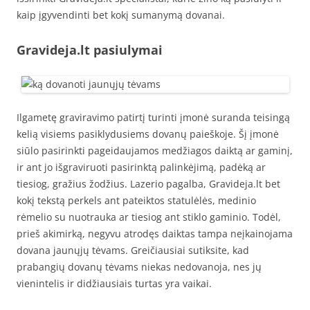
kaip įgyvendinti bet kokį sumanymą dovanai.
Gravideja.lt pasiulymai
Ilgametę graviravimo patirtį turinti įmonė suranda teisingą
kelią visiems pasiklydusiems dovanų paieškoje. Šį įmonė
siūlo pasirinkti pageidaujamos medžiagos daiktą ar gaminį,
ir ant jo išgraviruoti pasirinktą palinkėjimą, padėką ar
tiesiog, gražius žodžius. Lazerio pagalba, Gravideja.lt bet
kokį tekstą perkels ant pateiktos statulėlės, medinio
rėmelio su nuotrauka ar tiesiog ant stiklo gaminio. Todėl,
prieš akimirką, negyvu atrodęs daiktas tampa neįkainojama
dovana jaunųjų tėvams. Greičiausiai sutiksite, kad
prabangių dovanų tėvams niekas nedovanoja, nes jų
vienintelis ir didžiausiais turtas yra vaikai.