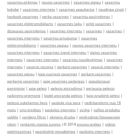
vasariniu pirkimas
|
naujos vasarines
|
vasarines pigiau
|
vasariniu
kokybe
|
vasarines internetu
|
vasarines populiarios
|
naudinga zinoti
|
hankook vasarines
|
perka vasarines
|
vasariniu pasirinkimas
|
vasarines elektromobiliams
|
vasarines laiku
|
pirkti vasarines
|
diziausias pasirinkimas
|
vasarines internetu
|
vasarines
|
vasarines
|
vasarines internetu
|
vasariniu privalumai
|
vasarines
elektromobiliams
|
vasarines pagiau
|
naujos vasarines internetu
|
vasarines internetu
|
vasarines isigyti internetu
|
pigios vasarines
internetu
|
vasarines internetu
|
vasariniu nusidevejimas
|
vasarines
internetu
|
vasaros sezonui
|
perkant vasarines
|
vasarai internetu
|
vasarines pigiau
|
kaip susirasti vasarines
|
perkant vasarines
|
perkame vasarines
|
apie vasarines padangas
|
populiariausi
gamintojai
|
apie pelesi
|
pelesio atsiradimui
|
geriausia pelesio
naikinimo priemone
|
kodel atsiranda pelesis
|
kaip isnaikinti pelesi
|
pelesio sukeliamos ligos
|
paskola visa para
|
nedirbantiems nuo 18
metu
|
sms kreditas
|
paskolos internetu
|
sicilija
|
naftos produktu
valiklis
|
vandens filtrai
|
akmens druska
|
veidrodiniai fotoaparatai
nikon
|
renkantis maista sunims
|© 2014
gyvunu prekes
|
vidinis
optimizavimas
|
pasiskolinti nesudėtinga
|
paskolos internetu
|