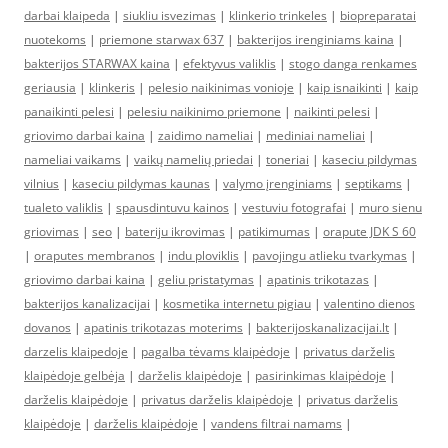
darbai klaipeda
|
siukliu isvezimas
|
klinkerio trinkeles
|
biopreparatai
nuotekoms
|
priemone starwax 637
|
bakterijos irenginiams kaina
|
bakterijos STARWAX kaina
|
efektyvus valiklis
|
stogo danga renkames
geriausia
|
klinkeris
|
pelesio naikinimas vonioje
|
kaip isnaikinti
|
kaip
panaikinti pelesi
|
pelesiu naikinimo priemone
|
naikinti pelesi
|
griovimo darbai kaina
|
zaidimo nameliai
|
mediniai nameliai
|
nameliai vaikams
|
vaikų namelių priedai
|
toneriai
|
kaseciu pildymas
vilnius
|
kaseciu pildymas kaunas
|
valymo įrenginiams
|
septikams
|
tualeto valiklis
|
spausdintuvu kainos
|
vestuviu fotografai
|
muro sienu
griovimas
|
seo
|
bateriju ikrovimas
|
patikimumas
|
orapute JDK S 60
|
oraputes membranos
|
indu ploviklis
|
pavojingu atlieku tvarkymas
|
griovimo darbai kaina
|
geliu pristatymas
|
apatinis trikotazas
|
bakterijos kanalizacijai
|
kosmetika internetu pigiau
|
valentino dienos
dovanos
|
apatinis trikotazas moterims
|
bakterijoskanalizacijai.lt
|
darzelis klaipedoje
|
pagalba tėvams klaipėdoje
|
privatus darželis
klaipėdoje gelbėja
|
darželis klaipėdoje
|
pasirinkimas klaipėdoje
|
darželis klaipėdoje
|
privatus darželis klaipėdoje
|
privatus darželis
klaipėdoje
|
darželis klaipėdoje
|
vandens filtrai namams
|