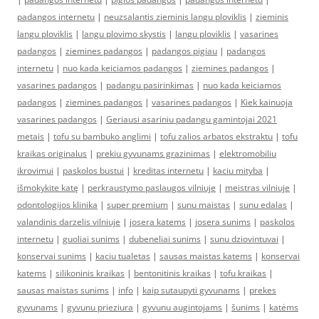
padangos internetu
|
neuzsalantis zieminis langu ploviklis
|
zieminis
langu ploviklis
|
langu plovimo skystis
|
langu ploviklis
|
vasarines
padangos
|
ziemines padangos
|
padangos pigiau
|
padangos
internetu
|
nuo kada keiciamos padangos
|
ziemines padangos
|
vasarines padangos
|
padangu pasirinkimas
|
nuo kada keiciamos
padangos
|
ziemines padangos
|
vasarines padangos
|
Kiek kainuoja
vasarines padangos
|
Geriausi asariniu padangu gamintojai 2021
metais
|
tofu su bambuko anglimi
|
tofu zalios arbatos ekstraktu
|
tofu
kraikas originalus
|
prekiu gyvunams grazinimas
|
elektromobiliu
ikrovimui
|
paskolos bustui
|
kreditas internetu
|
kaciu mityba
|
išmokykite katę
|
perkraustymo paslaugos vilniuje
|
meistras vilniuje
|
odontologijos klinika
|
super premium
|
sunu maistas
|
sunu edalas
|
valandinis darzelis vilniuje
|
josera katems
|
josera sunims
|
paskolos
internetu
|
guoliai sunims
|
dubeneliai sunims
|
sunu dziovintuvai
|
konservai sunims
|
kaciu tualetas
|
sausas maistas katems
|
konservai
katems
|
silikoninis kraikas
|
bentonitinis kraikas
|
tofu kraikas
|
sausas maistas sunims
|
info
|
kaip sutaupyti gyvunams
|
prekes
gyvunams
|
gyvunu prieziura
|
gyvunu augintojams
|
šunims
|
katėms