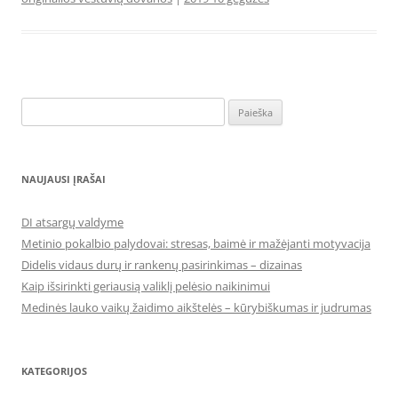
Ieškoti:
NAUJAUSI ĮRAŠAI
DI atsargų valdyme
Metinio pokalbio palydovai: stresas, baimė ir mažėjanti motyvacija
Didelis vidaus durų ir rankenų pasirinkimas – dizainas
Kaip išsirinkti geriausią valiklį pelėsio naikinimui
Medinės lauko vaikų žaidimo aikštelės – kūrybiškumas ir judrumas
KATEGORIJOS