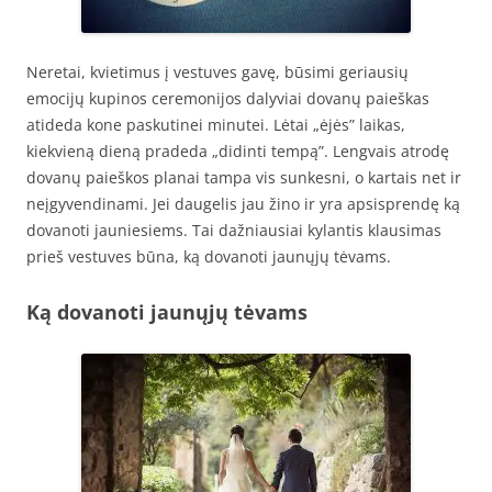
Neretai, kvietimus į vestuves gavę, būsimi geriausių
emocijų kupinos ceremonijos dalyviai dovanų paieškas
atideda kone paskutinei minutei. Lėtai „ėjės” laikas,
kiekvieną dieną pradeda „didinti tempą”. Lengvais atrodę
dovanų paieškos planai tampa vis sunkesni, o kartais net ir
neįgyvendinami. Jei daugelis jau žino ir yra apsisprendę ką
dovanoti jauniesiems. Tai dažniausiai kylantis klausimas
prieš vestuves būna, ką dovanoti jaunųjų tėvams.
Ką dovanoti jaunųjų tėvams