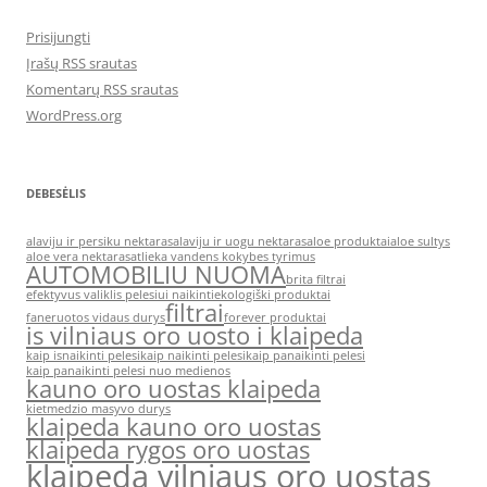
Prisijungti
Įrašų RSS srautas
Komentarų RSS srautas
WordPress.org
DEBESĖLIS
alaviju ir persiku nektaras
alaviju ir uogu nektaras
aloe produktai
aloe sultys
aloe vera nektaras
atlieka vandens kokybes tyrimus
AUTOMOBILIU NUOMA
brita filtrai
efektyvus valiklis pelesiui naikinti
ekologiški produktai
filtrai
faneruotos vidaus durys
forever produktai
is vilniaus oro uosto i klaipeda
kaip isnaikinti pelesi
kaip naikinti pelesi
kaip panaikinti pelesi
kaip panaikinti pelesi nuo medienos
kauno oro uostas klaipeda
kietmedzio masyvo durys
klaipeda kauno oro uostas
klaipeda rygos oro uostas
klaipeda vilniaus oro uostas