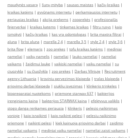
maudynės vasarą
|
šunų mityba
|
sausas maistas
|
kačių kraikas
|
kraikas katėms
|
gyvūnams internetu
|
perkamiausios internetu
|
geriausias kraikas
|
akcija prekems
|
zooprekės
|
profesionalūs
fejerverkai
|
kraikas katems
|
tinkamas kraikas
|
filtru rusys
|
kaip
ismokyti
|
kačių kraikas
|
kas yra odontologas
|
brita maxtra filtrai
|
aluna
|
brita aluna
|
marella 2,4
|
marella 3,5
|
style 2,4
|
style 3,6
|
brita flow
|
elemaris
|
zoo prekes
|
tofu kraikas katėms
|
mediniai
nameliai
|
vaikų namelis
|
nameliai
|
lauko nameliai
|
nameliai
vaikams
|
žaidimui lauke
|
vaikiski nameliai
|
vaiku nameliai
|
su
ciuozykla
|
su čiuožykla
|
zoo prekes
|
Darbas Vilniuje
|
Recruitment
agency Lithuania
|
kroviniu pervezimas klaipeda
|
tralas klaipeda
|
griovimo darbai klaipeda
|
siukliu isvezimas
|
klinkerio trinkeles
|
biopreparatai nuotekoms
|
priemone starwax 637
|
bakterijos
irenginiams kaina
|
bakterijos STARWAX kaina
|
efektyvus valiklis
|
stogo danga renkames geriausia
|
klinkeris
|
pelesio naikinimas
vonioje
|
kaip isnaikinti
|
kaip naikinti pelesi
|
pelesiu naikinimo
priemone
|
naikinti pelesi
|
kiek kainuoja griovimo darbai
|
zaidimo
nameliai vaikams
|
mediniai vaiku nameliai
|
nameliai zaisti vaikams
|
mediniu nameliu komplektavimas
|
toneriai
|
kaseciu pildymas vilnius
|