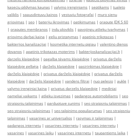
kaseciu pildymas kaunas
|
valymo įrenginiams
|
septikams
|
tualeto
valiklis
|
spausdintuvu kainos
|
vestuviu fotografai
|
muro sienu
griovimas
|
seo
|
bateriju ikrovimas
|
patikimumas
|
orapute JDK S 60
|
oraputes membranos
|
indu ploviklis
|
pavojingu atlieku tvarkymas
|
griovimo darbai kaina
|
geliu pristatymas
|
apatinis trikotazas
|
bakterijos kanalizacijai
|
kosmetika internetu pigiau
|
valentino dienos
dovanos
|
apatinis trikotazas moterims
|
bakterijoskanalizacijai.lt
|
darzelis klaipedoje
|
pagalba tėvams klaipėdoje
|
privatus darželis
klaipėdoje gelbėja
|
darželis klaipėdoje
|
pasirinkimas klaipėdoje
|
darželis klaipėdoje
|
privatus darželis klaipėdoje
|
privatus darželis
klaipėdoje
|
darželis klaipėdoje
|
vandens filtrai
|
nuo pelesio
|
aukle
|
valymo irenginiai kaina
|
privatus darzelis klaipedoje
|
mediniai
nameliai vaikams
|
atlieku isvezimas
|
padangos automobiliams
|
seo
straipsniu talpinimas
|
parduotuve sunims
|
seo straipsniu talpinimas
|
seo straipsniu talpinimas
|
seo talpinimo populiarumas
|
seo straipsniu
talpinimas
|
vasarines ar universalios
|
rasymas ir talpinimas
|
padangos internetu
|
vasarines internetu
|
vasarines internetu
|
vasarines
|
vasarines laiku
|
vasarines internetu
|
taupantiems laika
|