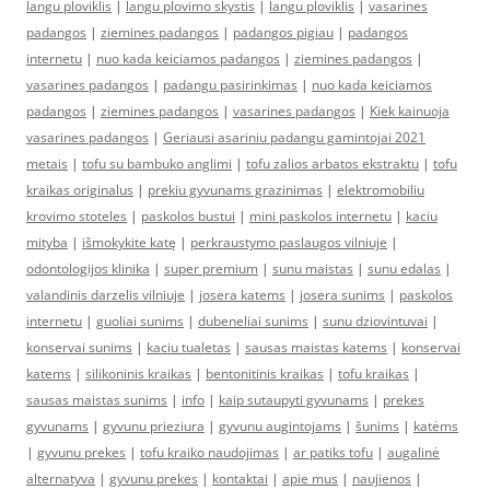
langu ploviklis
|
langu plovimo skystis
|
langu ploviklis
|
vasarines
padangos
|
ziemines padangos
|
padangos pigiau
|
padangos
internetu
|
nuo kada keiciamos padangos
|
ziemines padangos
|
vasarines padangos
|
padangu pasirinkimas
|
nuo kada keiciamos
padangos
|
ziemines padangos
|
vasarines padangos
|
Kiek kainuoja
vasarines padangos
|
Geriausi asariniu padangu gamintojai 2021
metais
|
tofu su bambuko anglimi
|
tofu zalios arbatos ekstraktu
|
tofu
kraikas originalus
|
prekiu gyvunams grazinimas
|
elektromobiliu
krovimo stoteles
|
paskolos bustui
|
mini paskolos internetu
|
kaciu
mityba
|
išmokykite katę
|
perkraustymo paslaugos vilniuje
|
odontologijos klinika
|
super premium
|
sunu maistas
|
sunu edalas
|
valandinis darzelis vilniuje
|
josera katems
|
josera sunims
|
paskolos
internetu
|
guoliai sunims
|
dubeneliai sunims
|
sunu dziovintuvai
|
konservai sunims
|
kaciu tualetas
|
sausas maistas katems
|
konservai
katems
|
silikoninis kraikas
|
bentonitinis kraikas
|
tofu kraikas
|
sausas maistas sunims
|
info
|
kaip sutaupyti gyvunams
|
prekes
gyvunams
|
gyvunu prieziura
|
gyvunu augintojams
|
šunims
|
katėms
|
gyvunu prekes
|
tofu kraiko naudojimas
|
ar patiks tofu
|
augalinė
alternatyva
|
gyvunu prekes
|
kontaktai
|
apie mus
|
naujienos
|