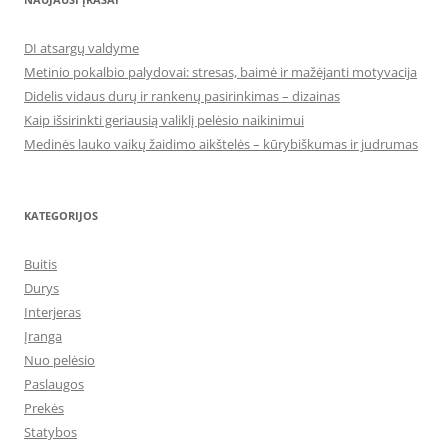
DI atsargų valdyme
Metinio pokalbio palydovai: stresas, baimė ir mažėjanti motyvacija
Didelis vidaus durų ir rankenų pasirinkimas – dizainas
Kaip išsirinkti geriausią valiklį pelėsio naikinimui
Medinės lauko vaikų žaidimo aikštelės – kūrybiškumas ir judrumas
KATEGORIJOS
Buitis
Durys
Interjeras
Įranga
Nuo pelėsio
Paslaugos
Prekės
Statybos