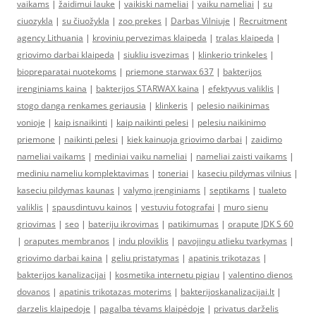
vaikams
|
žaidimui lauke
|
vaikiski nameliai
|
vaiku nameliai
|
su
ciuozykla
|
su čiuožykla
|
zoo prekes
|
Darbas Vilniuje
|
Recruitment
agency Lithuania
|
kroviniu pervezimas klaipeda
|
tralas klaipeda
|
griovimo darbai klaipeda
|
siukliu isvezimas
|
klinkerio trinkeles
|
biopreparatai nuotekoms
|
priemone starwax 637
|
bakterijos
irenginiams kaina
|
bakterijos STARWAX kaina
|
efektyvus valiklis
|
stogo danga renkames geriausia
|
klinkeris
|
pelesio naikinimas
vonioje
|
kaip isnaikinti
|
kaip naikinti pelesi
|
pelesiu naikinimo
priemone
|
naikinti pelesi
|
kiek kainuoja griovimo darbai
|
zaidimo
nameliai vaikams
|
mediniai vaiku nameliai
|
nameliai zaisti vaikams
|
mediniu nameliu komplektavimas
|
toneriai
|
kaseciu pildymas vilnius
|
kaseciu pildymas kaunas
|
valymo įrenginiams
|
septikams
|
tualeto
valiklis
|
spausdintuvu kainos
|
vestuviu fotografai
|
muro sienu
griovimas
|
seo
|
bateriju ikrovimas
|
patikimumas
|
orapute JDK S 60
|
oraputes membranos
|
indu ploviklis
|
pavojingu atlieku tvarkymas
|
griovimo darbai kaina
|
geliu pristatymas
|
apatinis trikotazas
|
bakterijos kanalizacijai
|
kosmetika internetu pigiau
|
valentino dienos
dovanos
|
apatinis trikotazas moterims
|
bakterijoskanalizacijai.lt
|
darzelis klaipedoje
|
pagalba tėvams klaipėdoje
|
privatus darželis