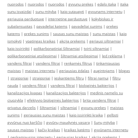
nuorodos
|
nuorodos
|
nuorodos
|
gyvunu prekes
|
edalo itaka
|
itaka
sunu isvaizdai
|
sunu mityba
|
kaip sutaupyti
|
gyvunams internetu
|
geriausia parduotuve
|
internetine parduotuve
|
kokybiskas ir
subalansuotas
|
pavadeliai katems
|
pavadeliai sunims
|
prekes
katems
|
prekes sunims
|
sausas sunu maistas
|
sunu maistas
|
kaip
ismokyti
|
ypatingas kraikas
|
akcija prekems
|
geriausi siltnamiai
|
kaip issirinkti
|
polikarbonatiniai šiltnamiai
|
tvirti siltnamiai
|
polikarbonatiniai atsiliepimai
|
šiltnamiai atsiliepimai
|
led reklama
|
vandens filtrai
|
vandens filtrai
|
renkamės filtrus
|
tinkamiausias
maistas
|
maistas internetu
|
geriausias ėdalas
|
augintojams
|
blogas
|
straipsniai
|
straipsniai
|
ieskantiems filtru
|
filtrai namui
|
filtru
nauda
|
vandens filtrai
|
vandens filtrai
|
biologinės bakterijos
|
kanalizacijos kvapas
|
kanalizacijos bakterijos
|
medinis namelis su
ciuozykla
|
efektyvio biologinės bakterijos
|
brita vandens filtrai
|
privatus darzelis
|
šiltnamiai
|
siltnamiai
|
gyvunu prekes
|
maistas
sunims
|
geriausias sunu maistas
|
kaip issirinkti kraika
|
gelbsti
gyvūnus nuo karščio
|
gyvūnų maudynės vasarą
|
šunų mityba
|
sausas maistas
|
kačių kraikas
|
kraikas katėms
|
gyvūnams internetu
|
perkamiausios internetu
|
geriausias kraikas
|
akcija prekems
|