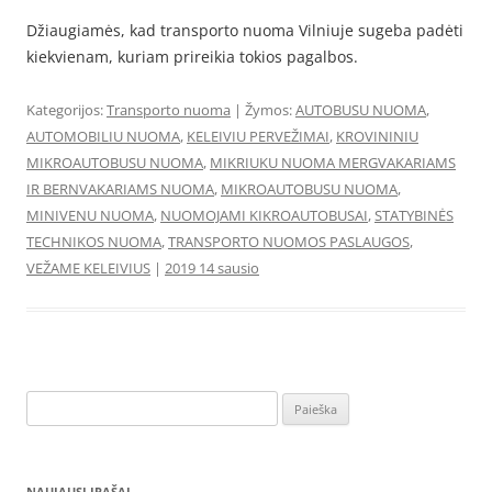
Džiaugiamės, kad transporto nuoma Vilniuje sugeba padėti
kiekvienam, kuriam prireikia tokios pagalbos.
Kategorijos:
Transporto nuoma
| Žymos:
AUTOBUSU NUOMA
,
AUTOMOBILIU NUOMA
,
KELEIVIU PERVEŽIMAI
,
KROVININIU
MIKROAUTOBUSU NUOMA
,
MIKRIUKU NUOMA MERGVAKARIAMS
IR BERNVAKARIAMS NUOMA
,
MIKROAUTOBUSU NUOMA
,
MINIVENU NUOMA
,
NUOMOJAMI KIKROAUTOBUSAI
,
STATYBINĖS
TECHNIKOS NUOMA
,
TRANSPORTO NUOMOS PASLAUGOS
,
VEŽAME KELEIVIUS
|
2019 14 sausio
Ieškoti:
NAUJAUSI ĮRAŠAI