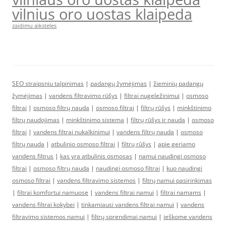
vilnius oro uostas klaipeda
zaidimu aiksteles
SEO straipsniu talpinimas
|
padangų žymėjimas
|
žieminių padangų
žymėjimas
|
vandens filtravimo rūšys
|
filtrai nugeležinimui
|
osmoso
filtrai
|
osmoso filtrų nauda
|
osmoso filtrai
|
filtrų rūšys
|
minkštinimo
filtrų naudojimas
|
minkštinimo sistema
|
filtrų rūšys ir nauda
|
osmoso
filtrai
|
vandens filtrai nukalkinimui
|
vandens filtrų nauda
|
osmoso
filtrų nauda
|
atbulinio osmoso filtrai
|
filtrų rūšys
|
apie geriamo
vandens filtrus
|
kas yra atbulinis osmosas
|
namui naudingi osmoso
filtrai
|
osmoso filtrų nauda
|
naudingi osmoso filtrai
|
kuo naudingi
osmoso filtrai
|
vandens filtravimo sistemos
|
filtrų namui pasirinkimas
|
filtrai komfortui namuose
|
vandens filtrai namui
|
filtrai namams
|
vandens filtrai kokybei
|
tinkamiausi vandens filtrai namui
|
vandens
filtravimo sistemos namui
|
filtrų sprendimai namui
|
ieškome vandens