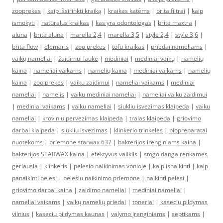
zooprekės
|
kaip išsirinkti kraiką
|
kraikas katėms
|
brita filtrai
|
kaip
ismokyti
|
natūralus kraikas
|
kas yra odontologas
|
brita maxtra
|
aluna
|
brita aluna
|
marella 2,4
|
marella 3,5
|
style 2,4
|
style 3,6
|
brita flow
|
elemaris
|
zoo prekes
|
tofu kraikas
|
priedai nameliams
|
vaikų nameliai
|
žaidimui lauke
|
mediniai
|
mediniai vaikų
|
namelių
kaina
|
nameliai vaikams
|
namelių kaina
|
mediniai vaikams
|
namelių
kaina
|
zoo prekes
|
vaiku zaidimui
|
nameliai vaikams
|
mediniai
nameliai
|
namelis
|
vaiku mediniai nameliai
|
nameliai vaiku zaidimui
|
mediniai vaikams
|
vaiku nameliai
|
siukliu isvezimas klaipeda
|
vaiku
nameliai
|
kroviniu pervezimas klaipeda
|
tralas klaipeda
|
griovimo
darbai klaipeda
|
siukliu isvezimas
|
klinkerio trinkeles
|
biopreparatai
nuotekoms
|
priemone starwax 637
|
bakterijos irenginiams kaina
|
bakterijos STARWAX kaina
|
efektyvus valiklis
|
stogo danga renkames
geriausia
|
klinkeris
|
pelesio naikinimas vonioje
|
kaip isnaikinti
|
kaip
panaikinti pelesi
|
pelesiu naikinimo priemone
|
naikinti pelesi
|
griovimo darbai kaina
|
zaidimo nameliai
|
mediniai nameliai
|
nameliai vaikams
|
vaikų namelių priedai
|
toneriai
|
kaseciu pildymas
vilnius
|
kaseciu pildymas kaunas
|
valymo įrenginiams
|
septikams
|