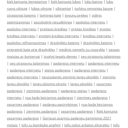
kiek kainuoja itempiamos
|
kiek kainuoja lubos
|
lubu kainos
|
lubu
rusys vilniuje
|
lubos vilniuje
|
siltnamiai
|
turbinu remontas kaune
|
straipsniai katems
|
laiminga kate
|
gyvunu prekes
|
vidinis
optimizavimas
|
pasiskolinti nesudėtinga
|
paskolos internetu
|
paskolos internetu
|
greitasis kreditas
|
greitas kreditas
|
greitas
kreditas internetu
|
greitieji kreditai internetu
|
kreditas internetu
|
paskolos refinansavimas
|
draskykles katems
|
draskykles katems
|
pripratinti kate prie draskykles
|
medinis namelis su ciuozykla
|
sausas
maistas ar konservai
|
isvalyti tepalo demes
|
seo straipsniu talpinimas
|
seo straipsniu talpinimas
|
padangos internetu
|
padangos internetu
|
padangos internetu
|
pigios padangos
|
padangos internetu
|
padangos internetu
|
neuzsalantis zieminis langu ploviklis
|
zieminis
langu ploviklis
|
langu plovimo skystis
|
langu ploviklis
|
vasarines
padangos
|
ziemines padangos
|
padangos pigiau
|
padangos
internetu
|
nuo kada keiciamos padangos
|
ziemines padangos
|
vasarines padangos
|
padangu pasirinkimas
|
nuo kada keiciamos
padangos
|
ziemines padangos
|
vasarines padangos
|
Kiek kainuoja
vasarines padangos
|
Geriausi asariniu padangu gamintojai 2021
metais
|
tofu su bambuko anglimi
|
tofu zalios arbatos ekstraktu
|
tofu