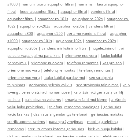
s1000
|
namui ir biurui aquaphor filtrai
|
namams ir biurui aquaphor
filtrai
|
kodel aquaphor filtrai
|
aquaphor filtrai
|
vandens filtrai
|
aquaphor filtrai
|
aquaphor ro-101s
|
aquaphor ro-202s
|
aquaphor ro-
102s
|
aquaphor ro-202s
|
aquaphor ro-206s
|
vandens filtrai
|
aquaphor s800
|
aquaphor s550
|
geriamo vandens filtrai
|
aquaphor
s1000
|
aquaphor ro 101s
|
aquaphor 102s
|
aquaphor ro 202s
|
aquaphor ro 206s
|
vandens minkstinimo filtrai
|
nugeležinimo filtrai
|
pelesio kvapa galima panaikinti
|
priemone nuo voru
|
lauko kubilai
pardavimui
|
priemonė nuo vorų
|
telefonų remontas
|
kas yra seo
|
priemone nuo voru
|
telefonų remontas
|
telefonų remontas
|
priemonė nuo vorų
|
lauko kubilai pardavimui
|
seo straipsniu
talpinimas
|
geriausias pelėsio valiklis
|
seo straipsniu talpinimas
|
kaip
isvengti pelesio atsiradimo namuose
|
kaip išsirinkti geriausią valiklį
pelėsiui
|
puiki dovana vaikams
|
smagiam žaidimui kieme
|
aikštelės
vaikų laiko praleidimui
|
telefonų remontas naudingas
|
geriausias
kaciu kraikas
|
dazniausiai gendantys telefonai
|
geriausias maistas
sterilizuotoms katėms
|
padangų žymėjimas
|
mobiliųjų telefonų
remontas
|
sterilizuotoms katėms geriausias
|
kiek kainuoja kubilai
|
dažnai gendantys telefonai
|
geriausias vonios valiklis
|
elektromobiliu