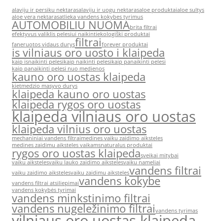
alaviju ir persiku nektaras
alaviju ir uogu nektaras
aloe produktai
aloe sultys
aloe vera nektaras
atlieka vandens kokybes tyrimus
AUTOMOBILIU NUOMA
brita filtrai
efektyvus valiklis pelesiui naikinti
ekologiški produktai
filtrai
faneruotos vidaus durys
forever produktai
is vilniaus oro uosto i klaipeda
kaip isnaikinti pelesi
kaip naikinti pelesi
kaip panaikinti pelesi
kaip panaikinti pelesi nuo medienos
kauno oro uostas klaipeda
kietmedzio masyvo durys
klaipeda kauno oro uostas
klaipeda rygos oro uostas
klaipeda vilniaus oro uostas
klaipeda vilnius oro uostas
mechaniniai vandens filtrai
medines vaiku zaidimo aiksteles
medines zaidimu aiksteles vaikams
naturalus produktai
rygos oro uostas klaipeda
sveikai mitybai
vaiku aiksteles
vaiku lauko zaidimo aiksteles
vaiku nameliai
vandens filtrai
vaiku zaidimo aiksteles
vaiku zaidimu aiksteles
vandens kokybe
vandens filtrai atsiliepimai
vandens kokybės tyrimai
vandens minkstinimo filtrai
vandens nugeležinimo filtrai
vandens tyrimas
vilniaus oro uostas klaipeda