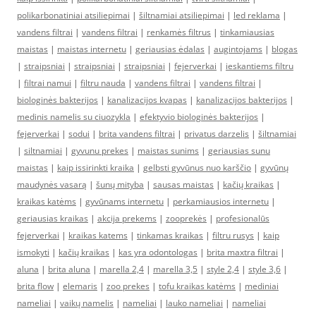
polikarbonatiniai atsiliepimai
|
šiltnamiai atsiliepimai
|
led reklama
|
vandens filtrai
|
vandens filtrai
|
renkamės filtrus
|
tinkamiausias
maistas
|
maistas internetu
|
geriausias ėdalas
|
augintojams
|
blogas
|
straipsniai
|
straipsniai
|
straipsniai
|
fejerverkai
|
ieskantiems filtru
|
filtrai namui
|
filtru nauda
|
vandens filtrai
|
vandens filtrai
|
biologinės bakterijos
|
kanalizacijos kvapas
|
kanalizacijos bakterijos
|
medinis namelis su ciuozykla
|
efektyvio biologinės bakterijos
|
fejerverkai
|
sodui
|
brita vandens filtrai
|
privatus darzelis
|
šiltnamiai
|
siltnamiai
|
gyvunu prekes
|
maistas sunims
|
geriausias sunu
maistas
|
kaip issirinkti kraika
|
gelbsti gyvūnus nuo karščio
|
gyvūnų
maudynės vasarą
|
šunų mityba
|
sausas maistas
|
kačių kraikas
|
kraikas katėms
|
gyvūnams internetu
|
perkamiausios internetu
|
geriausias kraikas
|
akcija prekems
|
zooprekės
|
profesionalūs
fejerverkai
|
kraikas katems
|
tinkamas kraikas
|
filtru rusys
|
kaip
ismokyti
|
kačių kraikas
|
kas yra odontologas
|
brita maxtra filtrai
|
aluna
|
brita aluna
|
marella 2,4
|
marella 3,5
|
style 2,4
|
style 3,6
|
brita flow
|
elemaris
|
zoo prekes
|
tofu kraikas katėms
|
mediniai
nameliai
|
vaikų namelis
|
nameliai
|
lauko nameliai
|
nameliai