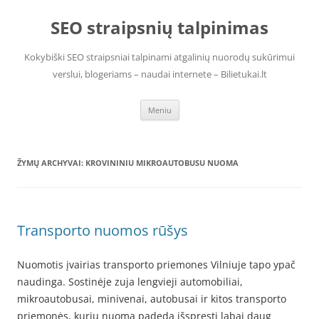
Pereiti
prie
SEO straipsnių talpinimas
turinio
Kokybiški SEO straipsniai talpinami atgalinių nuorodų sukūrimui
verslui, blogeriams – naudai internete – Bilietukai.lt
Meniu
ŽYMŲ ARCHYVAI:
KROVININIU MIKROAUTOBUSU NUOMA
Transporto nuomos rūšys
Nuomotis įvairias transporto priemones Vilniuje tapo ypač
naudinga. Sostinėje zuja lengvieji automobiliai,
mikroautobusai, minivenai, autobusai ir kitos transporto
priemonės, kurių nuoma padeda išspręsti labai daug