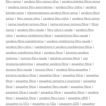
filtrų namui
|
vandens filtrų namui rūšys
|
vandens kokybei filtrai namui
|
vandens namui filtrų pasirinkimas
|
vandens filtrų rtūšys
|
vandens
kokybei name
|
rekomenduojami vandens filtrai namui
|
vandens filtrai
namui
|
filtrų namui rūšys
|
vandens filtrų rūšys
|
vandens filtrai namui
|
namui naudingi osmoso filtrai
|
namui geriausi osmoso filtrai
|
filtrai
namui
|
vandens filtrų nauda
|
filtrų rūšys ir nauda
|
vandens filtrų
rūšys
|
vandens minkštinimo filtrai
|
nugeležinimo filtrų nauda
|
vandens filtrai nugeležinimui
|
vandens minkštinimo filtrų nauda
|
vandens filtrų rūšys
|
nugeležinimo ir vandens monkštinimo filtrai
|
vandens nukalkinimo filtrai
|
vandens filtrai
|
geriamo vandens
sistemos
|
osmoso filtrų nauda
|
atbulinio osmoso filtrai
|
seo
straipsniu talpinimas
|
aquaphor vandens filtrai
|
aquaphor filtrai
|
osmoso filtrų nauda
|
osmoso filtrai
|
vandens filtrai aquaphor
|
geriamo vandens filtrai
|
aquaphor filtrai
|
aquaphor filtrai
|
aquaphor
filtrai
|
aquaphor filtrai
|
aquaphor namams ir pramonei
|
aquaphor
filtrai
|
aquaphor filtrai
|
aquaphor filtrų nauda
|
aquaphor filtrai
|
aquapgor filtrai ir nauda
|
aquaphor filtrai
|
aquaphor filtrai
|
vandens
filtrai
|
aquaphor filtrai
|
vandens filtru rusys
|
aquaphor s800
|
aquaphor ro-101s
|
aquaphor ro-102s
|
aquapgor s550
|
aquaphor