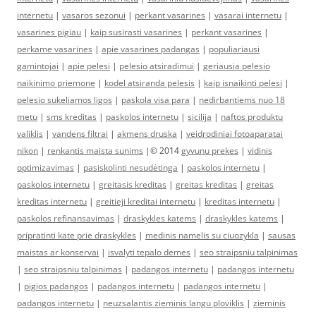
internetu
|
vasaros sezonui
|
perkant vasarines
|
vasarai internetu
|
vasarines pigiau
|
kaip susirasti vasarines
|
perkant vasarines
|
perkame vasarines
|
apie vasarines padangas
|
populiariausi
gamintojai
|
apie pelesi
|
pelesio atsiradimui
|
geriausia pelesio
naikinimo priemone
|
kodel atsiranda pelesis
|
kaip isnaikinti pelesi
|
pelesio sukeliamos ligos
|
paskola visa para
|
nedirbantiems nuo 18
metu
|
sms kreditas
|
paskolos internetu
|
sicilija
|
naftos produktu
valiklis
|
vandens filtrai
|
akmens druska
|
veidrodiniai fotoaparatai
nikon
|
renkantis maista sunims
|© 2014
gyvunu prekes
|
vidinis
optimizavimas
|
pasiskolinti nesudėtinga
|
paskolos internetu
|
paskolos internetu
|
greitasis kreditas
|
greitas kreditas
|
greitas
kreditas internetu
|
greitieji kreditai internetu
|
kreditas internetu
|
paskolos refinansavimas
|
draskykles katems
|
draskykles katems
|
pripratinti kate prie draskykles
|
medinis namelis su ciuozykla
|
sausas
maistas ar konservai
|
isvalyti tepalo demes
|
seo straipsniu talpinimas
|
seo straipsniu talpinimas
|
padangos internetu
|
padangos internetu
|
pigios padangos
|
padangos internetu
|
padangos internetu
|
padangos internetu
|
neuzsalantis zieminis langu ploviklis
|
zieminis