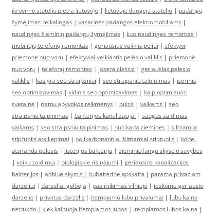
ikrovimo stoteliu pletra lietuvoje
|
lietuvoje daugeja stoteliu
|
padangų
žymėjimas reikalingas
|
vasarinės padangos elektromobiliams
|
naudingas žieminių padangų žymėjimas
|
kuo naudingas remontas
|
mobiliųjų telefonų remontas
|
geriausias valiklis peliui
|
efektyvi
priemone nuo voru
|
efektyviai veikiantis pelėsio valiklis
|
priemonė
nuo vorų
|
telefonų remontas
|
josera classic
|
geriausias pelesio
valiklis
|
kas yra seo straipsniai
|
seo straipsniu talpinimas
|
isorinis
seo optimizavimas
|
vidinis seo optimizavimas
|
kaip optimizuoti
svetaine
|
namu apyvokos reikmenys
|
buitis
|
vaikams
|
seo
straipsniu talpinimas
|
bakterijos kanalizacijai
|
saugus zaidimas
vaikams
|
seo straipsniu talpinimas
|
nuo kada ziemines
|
siltnamiai
stipruolis atsiliepimai
|
polikarbonatiniai šiltnamiai stipruolis
|
kodel
atsiranda pelesis
|
listerijos bakterija
|
zieminio langu skyscio savybes
|
vaiku zaidimui
|
bioloģiskie risinājumi
|
geriausios kanalizacijos
bakterijos
|
adblue skystis
|
buhalterine apskaita
|
parama privaciam
darzeliui
|
darzeliai gelbeja
|
pasirinkimas vilniuje
|
ieskome geriausio
darzelio
|
privatus darzelis
|
itempiamu lubu privalumai
|
lubu kaina
netrukdo
|
kiek kainuoja itempiamos lubos
|
itempiamos lubos kaina
|