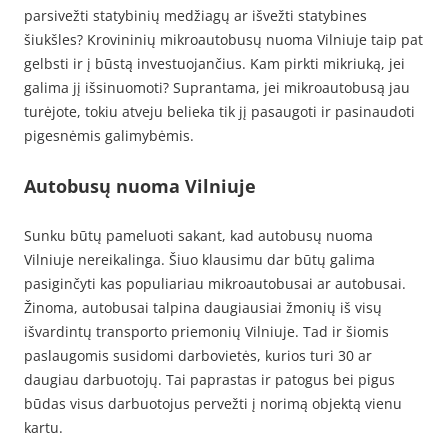
parsivežti statybinių medžiagų ar išvežti statybines
šiukšles? Krovininių mikroautobusų nuoma Vilniuje taip pat
gelbsti ir į būstą investuojančius. Kam pirkti mikriuką, jei
galima jį išsinuomoti? Suprantama, jei mikroautobusą jau
turėjote, tokiu atveju belieka tik jį pasaugoti ir pasinaudoti
pigesnėmis galimybėmis.
Autobusų nuoma Vilniuje
Sunku būtų pameluoti sakant, kad autobusų nuoma
Vilniuje nereikalinga. Šiuo klausimu dar būtų galima
pasiginčyti kas populiariau mikroautobusai ar autobusai.
Žinoma, autobusai talpina daugiausiai žmonių iš visų
išvardintų transporto priemonių Vilniuje. Tad ir šiomis
paslaugomis susidomi darbovietės, kurios turi 30 ar
daugiau darbuotojų. Tai paprastas ir patogus bei pigus
būdas visus darbuotojus pervežti į norimą objektą vienu
kartu.