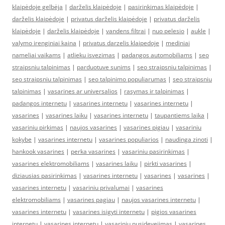
klaipėdoje gelbėja
|
darželis klaipėdoje
|
pasirinkimas klaipėdoje
|
darželis klaipėdoje
|
privatus darželis klaipėdoje
|
privatus darželis
klaipėdoje
|
darželis klaipėdoje
|
vandens filtrai
|
nuo pelesio
|
aukle
|
valymo irenginiai kaina
|
privatus darzelis klaipedoje
|
mediniai
nameliai vaikams
|
atlieku isvezimas
|
padangos automobiliams
|
seo
straipsniu talpinimas
|
parduotuve sunims
|
seo straipsniu talpinimas
|
seo straipsniu talpinimas
|
seo talpinimo populiarumas
|
seo straipsniu
talpinimas
|
vasarines ar universalios
|
rasymas ir talpinimas
|
padangos internetu
|
vasarines internetu
|
vasarines internetu
|
vasarines
|
vasarines laiku
|
vasarines internetu
|
taupantiems laika
|
vasariniu pirkimas
|
naujos vasarines
|
vasarines pigiau
|
vasariniu
kokybe
|
vasarines internetu
|
vasarines populiarios
|
naudinga zinoti
|
hankook vasarines
|
perka vasarines
|
vasariniu pasirinkimas
|
vasarines elektromobiliams
|
vasarines laiku
|
pirkti vasarines
|
diziausias pasirinkimas
|
vasarines internetu
|
vasarines
|
vasarines
|
vasarines internetu
|
vasariniu privalumai
|
vasarines
elektromobiliams
|
vasarines pagiau
|
naujos vasarines internetu
|
vasarines internetu
|
vasarines isigyti internetu
|
pigios vasarines
internetu
|
vasarines internetu
|
vasariniu nusidevejimas
|
vasarines