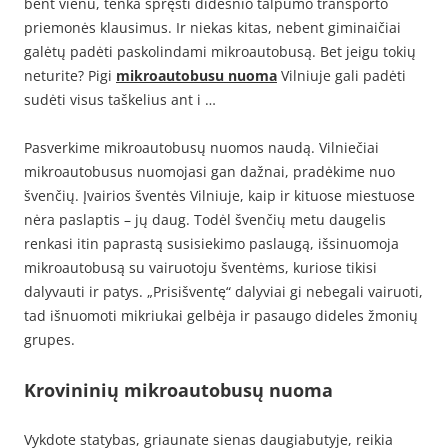
bent vienu, tenka spręsti didesnio talpumo transporto
priemonės klausimus. Ir niekas kitas, nebent giminaičiai
galėtų padėti paskolindami mikroautobusą. Bet jeigu tokių
neturite? Pigi
mikroautobusu nuoma
Vilniuje gali padėti
sudėti visus taškelius ant i …
Pasverkime mikroautobusų nuomos naudą. Vilniečiai
mikroautobusus nuomojasi gan dažnai, pradėkime nuo
švenčių. Įvairios šventės Vilniuje, kaip ir kituose miestuose
nėra paslaptis – jų daug. Todėl švenčių metu daugelis
renkasi itin paprastą susisiekimo paslaugą, išsinuomoja
mikroautobusą su vairuotoju šventėms, kuriose tikisi
dalyvauti ir patys. „Prisišventę“ dalyviai gi nebegali vairuoti,
tad išnuomoti mikriukai gelbėja ir pasaugo dideles žmonių
grupes.
Krovininių mikroautobusų nuoma
Vykdote statybas, griaunate sienas daugiabutyje, reikia