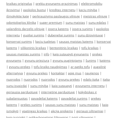
kraikas originalus
|
prekiu gyvunams grazinimas
|
elektromobiliu
ikrovimui
|
paskolos bustui
|
kreditas internetu
|
kaciu mityba
|
išmokykite katę
|
perkraustymo paslaugos vilniuje
|
meistras vilniuje
|
odontologijos klinika
|
super premium
|
sunu maistas
|
sunu edalas
|
valandinis darzelis vilniuje
|
josera katems
|
josera sunims
|
paskolos
internetu
|
guoliai sunims
|
dubeneliai sunims
|
sunu dziovintuvai
|
konservai sunims
|
kaciu tualetas
|
sausas maistas katems
|
konservai
katems
|
silikoninis kraikas
|
bentonitinis kraikas
|
tofu kraikas
|
sausas maistas sunims
|
info
|
kaip sutaupyti gyvunams
|
prekes
gyvunams
|
gyvunu prieziura
|
gyvunu augintojams
|
šunims
|
katėms
|
gyvunu prekes
|
tofu kraiko naudojimas
|
ar patiks tofu
|
augalinė
alternatyva
|
gyvunu prekes
|
kontaktai
|
apie mus
|
naujienos
|
nuorodos
|
nuorodos
|
nuorodos
|
gyvunu prekes
|
edalo itaka
|
itaka
sunu isvaizdai
|
sunu mityba
|
kaip sutaupyti
|
gyvunams internetu
|
geriausia parduotuve
|
internetine parduotuve
|
kokybiskas ir
subalansuotas
|
pavadeliai katems
|
pavadeliai sunims
|
prekes
katems
|
prekes sunims
|
sausas sunu maistas
|
sunu maistas
|
kaip
ismokyti
|
ypatingas kraikas
|
akcija prekems
|
geriausi siltnamiai
|
kaip issirinkti
|
polikarbonatiniai šiltnamiai
|
tvirti siltnamiai
|