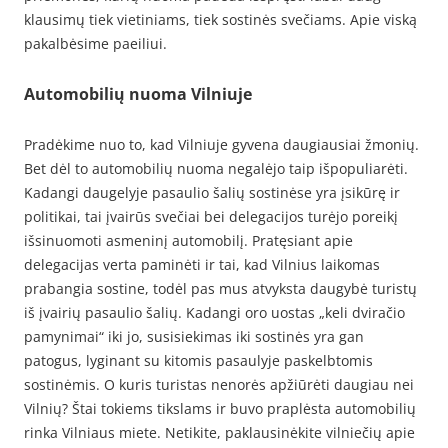
klausimų tiek vietiniams, tiek sostinės svečiams. Apie viską
pakalbėsime paeiliui.
Automobilių nuoma Vilniuje
Pradėkime nuo to, kad Vilniuje gyvena daugiausiai žmonių.
Bet dėl to automobilių nuoma negalėjo taip išpopuliarėti.
Kadangi daugelyje pasaulio šalių sostinėse yra įsikūrę ir
politikai, tai įvairūs svečiai bei delegacijos turėjo poreikį
išsinuomoti asmeninį automobilį. Pratęsiant apie
delegacijas verta paminėti ir tai, kad Vilnius laikomas
prabangia sostine, todėl pas mus atvyksta daugybė turistų
iš įvairių pasaulio šalių. Kadangi oro uostas „keli dviračio
pamynimai“ iki jo, susisiekimas iki sostinės yra gan
patogus, lyginant su kitomis pasaulyje paskelbtomis
sostinėmis. O kuris turistas nenorės apžiūrėti daugiau nei
Vilnių? Štai tokiems tikslams ir buvo praplėsta automobilių
rinka Vilniaus miete. Netikite, paklausinėkite vilniečių apie