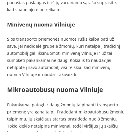
panašias paslaugas ir iš jų vardinamo sąrašo suprasite,
kad suabejojote be reikalo.
Minivenų nuoma Vilniuje
Šios transporto priemonės nuomos rūšis kalba pati už
save. jei nedidelė grupelė žmonių, kuri netelpa į tradicinį
automobilį gali išsinuomoti miniveną Vilniuje ir už tai
sumokėti pakankamai ne daug. Kokia iš to nauda? Jei
netilpote į savo automobilį visi reiškia, kad minivenų
nuoma Vilniuje ir nauda – akivaizdi.
Mikroautobusų nuoma Vilniuje
Pakankamai patogi ir daug žmonių talpinanti transporto
priemonė yra gana talpi. Pradedant mikroautobusų žmonių
talpinimu, jų skaičiaus startas prasideda nuo 8 žmonių.
Tokio kiekio netalpina minivenai, todėl viršijus jų skaičių