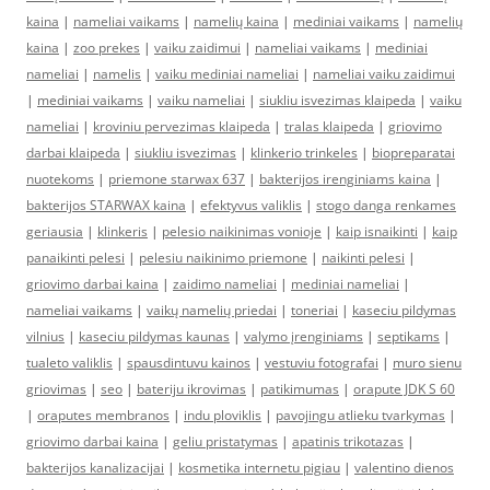
kaina
|
nameliai vaikams
|
namelių kaina
|
mediniai vaikams
|
namelių
kaina
|
zoo prekes
|
vaiku zaidimui
|
nameliai vaikams
|
mediniai
nameliai
|
namelis
|
vaiku mediniai nameliai
|
nameliai vaiku zaidimui
|
mediniai vaikams
|
vaiku nameliai
|
siukliu isvezimas klaipeda
|
vaiku
nameliai
|
kroviniu pervezimas klaipeda
|
tralas klaipeda
|
griovimo
darbai klaipeda
|
siukliu isvezimas
|
klinkerio trinkeles
|
biopreparatai
nuotekoms
|
priemone starwax 637
|
bakterijos irenginiams kaina
|
bakterijos STARWAX kaina
|
efektyvus valiklis
|
stogo danga renkames
geriausia
|
klinkeris
|
pelesio naikinimas vonioje
|
kaip isnaikinti
|
kaip
panaikinti pelesi
|
pelesiu naikinimo priemone
|
naikinti pelesi
|
griovimo darbai kaina
|
zaidimo nameliai
|
mediniai nameliai
|
nameliai vaikams
|
vaikų namelių priedai
|
toneriai
|
kaseciu pildymas
vilnius
|
kaseciu pildymas kaunas
|
valymo įrenginiams
|
septikams
|
tualeto valiklis
|
spausdintuvu kainos
|
vestuviu fotografai
|
muro sienu
griovimas
|
seo
|
bateriju ikrovimas
|
patikimumas
|
orapute JDK S 60
|
oraputes membranos
|
indu ploviklis
|
pavojingu atlieku tvarkymas
|
griovimo darbai kaina
|
geliu pristatymas
|
apatinis trikotazas
|
bakterijos kanalizacijai
|
kosmetika internetu pigiau
|
valentino dienos