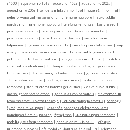
s1000
|
aquaphor ro 101s
|
aquaphor 102s
|
aquaphor ro 202s
|
aquaphor ro 206s
|
vandens minkstinimo filtrai
|
nugeležinimo filtrai
|
pelesio kvapa galima panaikinti
|
priemone nuo voru
|
lauko kubilai
pardavimui
|
priemonė nuo vorų
|
telefonų remontas
|
kas yra seo
|
priemone nuo voru
|
telefonų remontas
|
telefonų remontas
|
priemonė nuo vorų
|
lauko kubilai pardavimui
|
seo straipsniu
talpinimas
|
geriausias pelėsio valiklis
|
seo straipsniu talpinimas
|
kaip
isvengti pelesio atsiradimo namuose
|
kaip išsirinkti geriausią valiklį
pelėsiui
|
puiki dovana vaikams
|
smagiam žaidimui kieme
|
aikštelės
vaikų laiko praleidimui
|
telefonų remontas naudingas
|
geriausias
kaciu kraikas
|
dazniausiai gendantys telefonai
|
geriausias maistas
sterilizuotoms katėms
|
padangų žymėjimas
|
mobiliųjų telefonų
remontas
|
sterilizuotoms katėms geriausias
|
kiek kainuoja kubilai
|
dažnai gendantys telefonai
|
geriausias vonios valiklis
|
elektromobiliu
ikrovimo stoteliu pletra lietuvoje
|
lietuvoje daugeja stoteliu
|
padangų
žymėjimas reikalingas
|
vasarinės padangos elektromobiliams
|
naudingas žieminių padangų žymėjimas
|
kuo naudingas remontas
|
mobiliųjų telefonų remontas
|
geriausias valiklis peliui
|
efektyvi
priemone nuo voru
|
efektyviai veikiantis pelėsio valiklis
|
priemonė