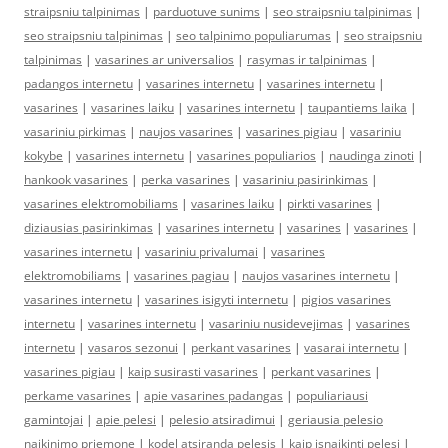
straipsniu talpinimas
|
parduotuve sunims
|
seo straipsniu talpinimas
|
seo straipsniu talpinimas
|
seo talpinimo populiarumas
|
seo straipsniu
talpinimas
|
vasarines ar universalios
|
rasymas ir talpinimas
|
padangos internetu
|
vasarines internetu
|
vasarines internetu
|
vasarines
|
vasarines laiku
|
vasarines internetu
|
taupantiems laika
|
vasariniu pirkimas
|
naujos vasarines
|
vasarines pigiau
|
vasariniu
kokybe
|
vasarines internetu
|
vasarines populiarios
|
naudinga zinoti
|
hankook vasarines
|
perka vasarines
|
vasariniu pasirinkimas
|
vasarines elektromobiliams
|
vasarines laiku
|
pirkti vasarines
|
diziausias pasirinkimas
|
vasarines internetu
|
vasarines
|
vasarines
|
vasarines internetu
|
vasariniu privalumai
|
vasarines
elektromobiliams
|
vasarines pagiau
|
naujos vasarines internetu
|
vasarines internetu
|
vasarines isigyti internetu
|
pigios vasarines
internetu
|
vasarines internetu
|
vasariniu nusidevejimas
|
vasarines
internetu
|
vasaros sezonui
|
perkant vasarines
|
vasarai internetu
|
vasarines pigiau
|
kaip susirasti vasarines
|
perkant vasarines
|
perkame vasarines
|
apie vasarines padangas
|
populiariausi
gamintojai
|
apie pelesi
|
pelesio atsiradimui
|
geriausia pelesio
naikinimo priemone
|
kodel atsiranda pelesis
|
kaip isnaikinti pelesi
|