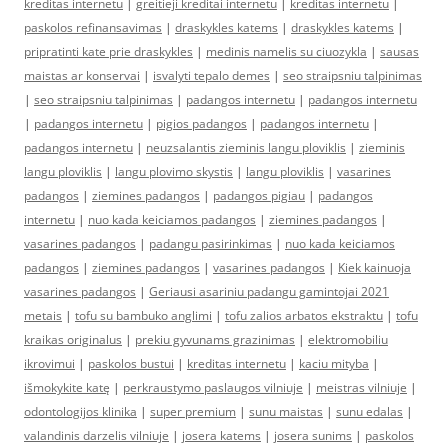
kreditas internetu
|
greitieji kreditai internetu
|
kreditas internetu
|
paskolos refinansavimas
|
draskykles katems
|
draskykles katems
|
pripratinti kate prie draskykles
|
medinis namelis su ciuozykla
|
sausas
maistas ar konservai
|
isvalyti tepalo demes
|
seo straipsniu talpinimas
|
seo straipsniu talpinimas
|
padangos internetu
|
padangos internetu
|
padangos internetu
|
pigios padangos
|
padangos internetu
|
padangos internetu
|
neuzsalantis zieminis langu ploviklis
|
zieminis
langu ploviklis
|
langu plovimo skystis
|
langu ploviklis
|
vasarines
padangos
|
ziemines padangos
|
padangos pigiau
|
padangos
internetu
|
nuo kada keiciamos padangos
|
ziemines padangos
|
vasarines padangos
|
padangu pasirinkimas
|
nuo kada keiciamos
padangos
|
ziemines padangos
|
vasarines padangos
|
Kiek kainuoja
vasarines padangos
|
Geriausi asariniu padangu gamintojai 2021
metais
|
tofu su bambuko anglimi
|
tofu zalios arbatos ekstraktu
|
tofu
kraikas originalus
|
prekiu gyvunams grazinimas
|
elektromobiliu
ikrovimui
|
paskolos bustui
|
kreditas internetu
|
kaciu mityba
|
išmokykite katę
|
perkraustymo paslaugos vilniuje
|
meistras vilniuje
|
odontologijos klinika
|
super premium
|
sunu maistas
|
sunu edalas
|
valandinis darzelis vilniuje
|
josera katems
|
josera sunims
|
paskolos