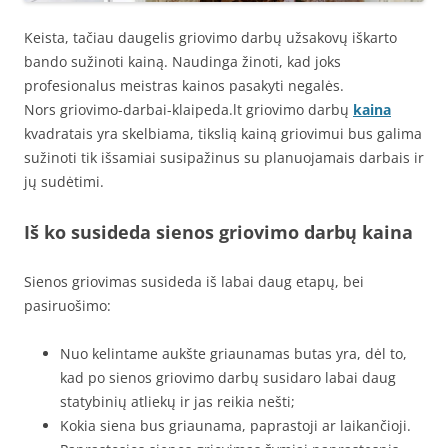
Keista, tačiau daugelis griovimo darbų užsakovų iškarto
bando sužinoti kainą. Naudinga žinoti, kad joks
profesionalus meistras kainos pasakyti negalės.
Nors griovimo-darbai-klaipeda.lt griovimo darbų
kaina
kvadratais yra skelbiama, tikslią kainą griovimui bus galima
sužinoti tik išsamiai susipažinus su planuojamais darbais ir
jų sudėtimi.
Iš ko susideda sienos griovimo darbų kaina
Sienos griovimas susideda iš labai daug etapų, bei
pasiruošimo:
Nuo kelintame aukšte griaunamas butas yra, dėl to,
kad po sienos griovimo darbų susidaro labai daug
statybinių atliekų ir jas reikia nešti;
Kokia siena bus griaunama, paprastoji ar laikančioji.