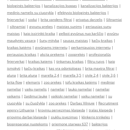
biologinės bakterijos
|
kanalizacijos kvapas
|
kanalizacijos bakterijos
|
medinis namelis su ciuozykla
|
efektyvio biologinės bakterijos
|
fejerverkai
|
sodui
|
brita vandens filtrai
|
privatus darzelis
|
šiltnamiai
|
siltnamiai
|
gyvunu prekes
|
maistas sunims
|
geriausias sunu
maistas
|
kaip issirinkti kraika
|
gelbsti gyvūnus nuo karščio
|
gyvūnų
maudynės vasarą
|
šunų mityba
|
sausas maistas
|
kačių kraikas
|
kraikas katėms
|
gyvūnams internetu
|
perkamiausios internetu
|
geriausias kraikas
|
akcija prekems
|
zooprekės
|
profesionalūs
fejerverkai
|
kraikas katems
|
tinkamas kraikas
|
filtru rusys
|
kaip
ismokyti
|
kačių kraikas
|
kas yra odontologas
|
brita maxtra filtrai
|
aluna
|
brita aluna
|
marella 2,4
|
marella 3,5
|
style 2,4
|
style 3,6
|
brita flow
|
elemaris
|
zoo prekes
|
tofu kraikas katėms
|
mediniai
nameliai
|
vaikų namelis
|
nameliai
|
lauko nameliai
|
nameliai
vaikams
|
žaidimui lauke
|
vaikiski nameliai
|
vaiku nameliai
|
su
ciuozykla
|
su čiuožykla
|
zoo prekes
|
Darbas Vilniuje
|
Recruitment
agency Lithuania
|
kroviniu pervezimas klaipeda
|
tralas klaipeda
|
griovimo darbai klaipeda
|
siukliu isvezimas
|
klinkerio trinkeles
|
biopreparatai nuotekoms
|
priemone starwax 637
|
bakterijos