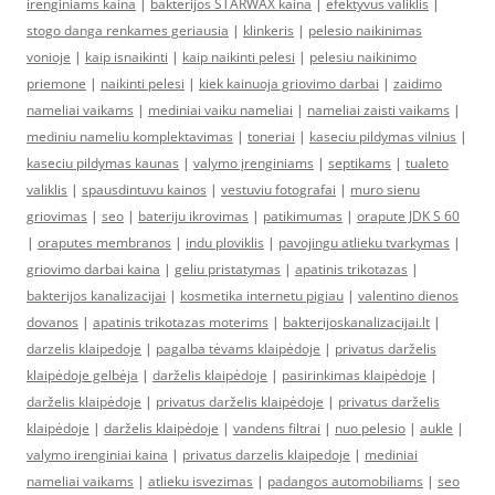
irenginiams kaina
|
bakterijos STARWAX kaina
|
efektyvus valiklis
|
stogo danga renkames geriausia
|
klinkeris
|
pelesio naikinimas
vonioje
|
kaip isnaikinti
|
kaip naikinti pelesi
|
pelesiu naikinimo
priemone
|
naikinti pelesi
|
kiek kainuoja griovimo darbai
|
zaidimo
nameliai vaikams
|
mediniai vaiku nameliai
|
nameliai zaisti vaikams
|
mediniu nameliu komplektavimas
|
toneriai
|
kaseciu pildymas vilnius
|
kaseciu pildymas kaunas
|
valymo įrenginiams
|
septikams
|
tualeto
valiklis
|
spausdintuvu kainos
|
vestuviu fotografai
|
muro sienu
griovimas
|
seo
|
bateriju ikrovimas
|
patikimumas
|
orapute JDK S 60
|
oraputes membranos
|
indu ploviklis
|
pavojingu atlieku tvarkymas
|
griovimo darbai kaina
|
geliu pristatymas
|
apatinis trikotazas
|
bakterijos kanalizacijai
|
kosmetika internetu pigiau
|
valentino dienos
dovanos
|
apatinis trikotazas moterims
|
bakterijoskanalizacijai.lt
|
darzelis klaipedoje
|
pagalba tėvams klaipėdoje
|
privatus darželis
klaipėdoje gelbėja
|
darželis klaipėdoje
|
pasirinkimas klaipėdoje
|
darželis klaipėdoje
|
privatus darželis klaipėdoje
|
privatus darželis
klaipėdoje
|
darželis klaipėdoje
|
vandens filtrai
|
nuo pelesio
|
aukle
|
valymo irenginiai kaina
|
privatus darzelis klaipedoje
|
mediniai
nameliai vaikams
|
atlieku isvezimas
|
padangos automobiliams
|
seo