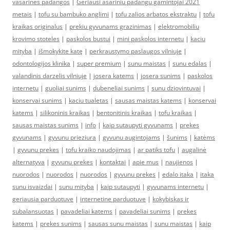
vasarines padangos
|
Geriausi asariniu padangu gamintojai 2021
metais
|
tofu su bambuko anglimi
|
tofu zalios arbatos ekstraktu
|
tofu
kraikas originalus
|
prekiu gyvunams grazinimas
|
elektromobiliu
krovimo stoteles
|
paskolos bustui
|
mini paskolos internetu
|
kaciu
mityba
|
išmokykite katę
|
perkraustymo paslaugos vilniuje
|
odontologijos klinika
|
super premium
|
sunu maistas
|
sunu edalas
|
valandinis darzelis vilniuje
|
josera katems
|
josera sunims
|
paskolos
internetu
|
guoliai sunims
|
dubeneliai sunims
|
sunu dziovintuvai
|
konservai sunims
|
kaciu tualetas
|
sausas maistas katems
|
konservai
katems
|
silikoninis kraikas
|
bentonitinis kraikas
|
tofu kraikas
|
sausas maistas sunims
|
info
|
kaip sutaupyti gyvunams
|
prekes
gyvunams
|
gyvunu prieziura
|
gyvunu augintojams
|
šunims
|
katėms
|
gyvunu prekes
|
tofu kraiko naudojimas
|
ar patiks tofu
|
augalinė
alternatyva
|
gyvunu prekes
|
kontaktai
|
apie mus
|
naujienos
|
nuorodos
|
nuorodos
|
nuorodos
|
gyvunu prekes
|
edalo itaka
|
itaka
sunu isvaizdai
|
sunu mityba
|
kaip sutaupyti
|
gyvunams internetu
|
geriausia parduotuve
|
internetine parduotuve
|
kokybiskas ir
subalansuotas
|
pavadeliai katems
|
pavadeliai sunims
|
prekes
katems
|
prekes sunims
|
sausas sunu maistas
|
sunu maistas
|
kaip