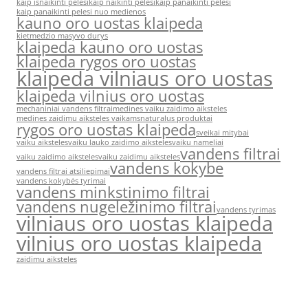
kaip isnaikinti pelesi
kaip naikinti pelesi
kaip panaikinti pelesi
kaip panaikinti pelesi nuo medienos
kauno oro uostas klaipeda
kietmedzio masyvo durys
klaipeda kauno oro uostas
klaipeda rygos oro uostas
klaipeda vilniaus oro uostas
klaipeda vilnius oro uostas
mechaniniai vandens filtrai
medines vaiku zaidimo aiksteles
medines zaidimu aiksteles vaikams
naturalus produktai
rygos oro uostas klaipeda
sveikai mitybai
vaiku aiksteles
vaiku lauko zaidimo aiksteles
vaiku nameliai
vandens filtrai
vaiku zaidimo aiksteles
vaiku zaidimu aiksteles
vandens kokybe
vandens filtrai atsiliepimai
vandens kokybės tyrimai
vandens minkstinimo filtrai
vandens nugeležinimo filtrai
vandens tyrimas
vilniaus oro uostas klaipeda
vilnius oro uostas klaipeda
zaidimu aiksteles