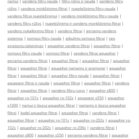
namui
|
vandens filtrų nauda
|
filtrų rūšys ir nauda
|
vandens filtrų
rūšys
|
vandens minkštinimo filtrai
|
nugeležinimo filtrų nauda
|
vandens filtrai nugeležinimui
|
vandens minkštinimo filtrų nauda
|
vandens filtrų rūšys
|
nugeležinimo ir vandens monkštinimo filtrai
|
vandens nukalkinimo filtrai
|
vandens filtrai
|
geriamo vandens
sistemos
|
osmoso filtrų nauda
|
atbulinio osmoso filtrai
|
seo
straipsniu talpinimas
|
aquaphor vandens filtrai
|
aquaphor filtrai
|
osmoso filtrų nauda
|
osmoso filtrai
|
vandens filtrai aquaphor
|
geriamo vandens filtrai
|
aquaphor filtrai
|
aquaphor filtrai
|
aquaphor
filtrai
|
aquaphor filtrai
|
aquaphor namams ir pramonei
|
aquaphor
filtrai
|
aquaphor filtrai
|
aquaphor filtrų nauda
|
aquaphor filtrai
|
aquapgor filtrai ir nauda
|
aquaphor filtrai
|
aquaphor filtrai
|
vandens
filtrai
|
aquaphor filtrai
|
vandens filtru rusys
|
aquaphor s800
|
aquaphor ro-101s
|
aquaphor ro-102s
|
aquapgor s550
|
aquaphor
s1000
|
namui ir biurui aquaphor filtrai
|
namams ir biurui aquaphor
filtrai
|
kodel aquaphor filtrai
|
aquaphor filtrai
|
vandens filtrai
|
aquaphor filtrai
|
aquaphor ro-101s
|
aquaphor ro-202s
|
aquaphor ro-
102s
|
aquaphor ro-202s
|
aquaphor ro-206s
|
vandens filtrai
|
aquaphor s800
|
aquaphor s550
|
geriamo vandens filtrai
|
aquaphor