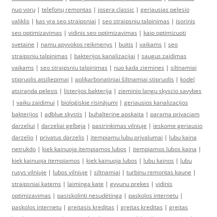
nuo vorų
|
telefonų remontas
|
josera classic
|
geriausias pelesio
valiklis
|
kas yra seo straipsniai
|
seo straipsniu talpinimas
|
isorinis
seo optimizavimas
|
vidinis seo optimizavimas
|
kaip optimizuoti
svetaine
|
namu apyvokos reikmenys
|
buitis
|
vaikams
|
seo
straipsniu talpinimas
|
bakterijos kanalizacijai
|
saugus zaidimas
vaikams
|
seo straipsniu talpinimas
|
nuo kada ziemines
|
siltnamiai
stipruolis atsiliepimai
|
polikarbonatiniai šiltnamiai stipruolis
|
kodel
atsiranda pelesis
|
listerijos bakterija
|
zieminio langu skyscio savybes
|
vaiku zaidimui
|
bioloģiskie risinājumi
|
geriausios kanalizacijos
bakterijos
|
adblue skystis
|
buhalterine apskaita
|
parama privaciam
darzeliui
|
darzeliai gelbeja
|
pasirinkimas vilniuje
|
ieskome geriausio
darzelio
|
privatus darzelis
|
itempiamu lubu privalumai
|
lubu kaina
netrukdo
|
kiek kainuoja itempiamos lubos
|
itempiamos lubos kaina
|
kiek kainuoja itempiamos
|
kiek kainuoja lubos
|
lubu kainos
|
lubu
rusys vilniuje
|
lubos vilniuje
|
siltnamiai
|
turbinu remontas kaune
|
straipsniai katems
|
laiminga kate
|
gyvunu prekes
|
vidinis
optimizavimas
|
pasiskolinti nesudėtinga
|
paskolos internetu
|
paskolos internetu
|
greitasis kreditas
|
greitas kreditas
|
greitas