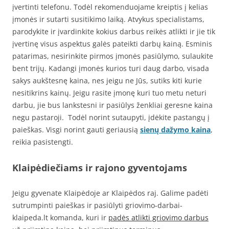
įvertinti telefonu. Todėl rekomenduojame kreiptis į kelias
įmonės ir sutarti susitikimo laiką. Atvykus specialistams,
parodykite ir įvardinkite kokius darbus reikės atlikti ir jie tik
įvertinę visus aspektus galės pateikti darbų kainą. Esminis
patarimas, nesirinkite pirmos įmonės pasiūlymo, sulaukite
bent trijų. Kadangi įmonės kurios turi daug darbo, visada
sakys aukštesnę kaina, nes jeigu ne Jūs, sutiks kiti kurie
nesitikrins kainų. Jeigu rasite įmonę kuri tuo metu neturi
darbu, jie bus lankstesni ir pasiūlys ženkliai geresne kaina
negu pastaroji. Todėl norint sutaupyti, įdėkite pastangų į
paieškas. Visgi norint gauti geriausią
sienų dažymo kaina
,
reikia pasistengti.
Klaipėdiečiams ir rajono gyventojams
Jeigu gyvenate Klaipėdoje ar Klaipėdos raj. Galime padėti
sutrumpinti paieškas ir pasiūlyti griovimo-darbai-
klaipeda.lt komanda, kuri ir
padės atlikti griovimo darbus