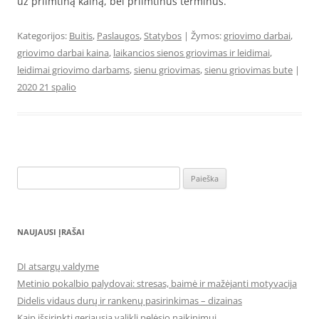
už priimtiną kainą, bei priimtinus terminus.
Kategorijos:
Buitis
,
Paslaugos
,
Statybos
| Žymos:
griovimo darbai
,
griovimo darbai kaina
,
laikancios sienos griovimas ir leidimai
,
leidimai griovimo darbams
,
sienu griovimas
,
sienu griovimas bute
|
2020 21 spalio
Ieškoti:
NAUJAUSI ĮRAŠAI
DI atsargų valdyme
Metinio pokalbio palydovai: stresas, baimė ir mažėjanti motyvacija
Didelis vidaus durų ir rankenų pasirinkimas – dizainas
Kaip išsirinkti geriausią valiklį pelėsio naikinimui