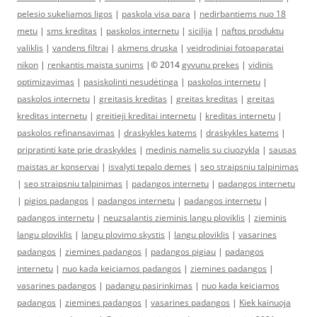
pelesio sukeliamos ligos
|
paskola visa para
|
nedirbantiems nuo 18
metu
|
sms kreditas
|
paskolos internetu
|
sicilija
|
naftos produktu
valiklis
|
vandens filtrai
|
akmens druska
|
veidrodiniai fotoaparatai
nikon
|
renkantis maista sunims
|© 2014
gyvunu prekes
|
vidinis
optimizavimas
|
pasiskolinti nesudėtinga
|
paskolos internetu
|
paskolos internetu
|
greitasis kreditas
|
greitas kreditas
|
greitas
kreditas internetu
|
greitieji kreditai internetu
|
kreditas internetu
|
paskolos refinansavimas
|
draskykles katems
|
draskykles katems
|
pripratinti kate prie draskykles
|
medinis namelis su ciuozykla
|
sausas
maistas ar konservai
|
isvalyti tepalo demes
|
seo straipsniu talpinimas
|
seo straipsniu talpinimas
|
padangos internetu
|
padangos internetu
|
pigios padangos
|
padangos internetu
|
padangos internetu
|
padangos internetu
|
neuzsalantis zieminis langu ploviklis
|
zieminis
langu ploviklis
|
langu plovimo skystis
|
langu ploviklis
|
vasarines
padangos
|
ziemines padangos
|
padangos pigiau
|
padangos
internetu
|
nuo kada keiciamos padangos
|
ziemines padangos
|
vasarines padangos
|
padangu pasirinkimas
|
nuo kada keiciamos
padangos
|
ziemines padangos
|
vasarines padangos
|
Kiek kainuoja