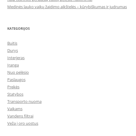
Medinės lauko vaikų žaidimo aikštelės – kūrybiškumas ir judrumas
KATEGORIJOS
Buitis
Durys
Interjeras
Įranga
Nuo pelėsio
Paslaugos
Prekės
Statybos
Transporto nuoma
Vaikams
Vandens filtrai
Veža į oro uostus