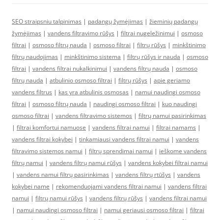
SEO straipsniu talpinimas
|
padangų žymėjimas
|
žieminių padangų
žymėjimas
|
vandens filtravimo rūšys
|
filtrai nugeležinimui
|
osmoso
filtrai
|
osmoso filtrų nauda
|
osmoso filtrai
|
filtrų rūšys
|
minkštinimo
filtrų naudojimas
|
minkštinimo sistema
|
filtrų rūšys ir nauda
|
osmoso
filtrai
|
vandens filtrai nukalkinimui
|
vandens filtrų nauda
|
osmoso
filtrų nauda
|
atbulinio osmoso filtrai
|
filtrų rūšys
|
apie geriamo
vandens filtrus
|
kas yra atbulinis osmosas
|
namui naudingi osmoso
filtrai
|
osmoso filtrų nauda
|
naudingi osmoso filtrai
|
kuo naudingi
osmoso filtrai
|
vandens filtravimo sistemos
|
filtrų namui pasirinkimas
|
filtrai komfortui namuose
|
vandens filtrai namui
|
filtrai namams
|
vandens filtrai kokybei
|
tinkamiausi vandens filtrai namui
|
vandens
filtravimo sistemos namui
|
filtrų sprendimai namui
|
ieškome vandens
filtrų namui
|
vandens filtrų namui rūšys
|
vandens kokybei filtrai namui
|
vandens namui filtrų pasirinkimas
|
vandens filtrų rtūšys
|
vandens
kokybei name
|
rekomenduojami vandens filtrai namui
|
vandens filtrai
namui
|
filtrų namui rūšys
|
vandens filtrų rūšys
|
vandens filtrai namui
|
namui naudingi osmoso filtrai
|
namui geriausi osmoso filtrai
|
filtrai