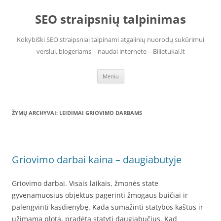
Pereiti
prie
SEO straipsnių talpinimas
turinio
Kokybiški SEO straipsniai talpinami atgalinių nuorodų sukūrimui
verslui, blogeriams – naudai internete – Bilietukai.lt
Meniu
ŽYMŲ ARCHYVAI:
LEIDIMAI GRIOVIMO DARBAMS
Griovimo darbai kaina – daugiabutyje
Griovimo darbai. Visais laikais, žmonės state
gyvenamuosius objektus pagerinti žmogaus buičiai ir
palengvinti kasdienybę. Kada sumažinti statybos kaštus ir
užimamą plotą, pradėta statyti daugiabučius. Kad