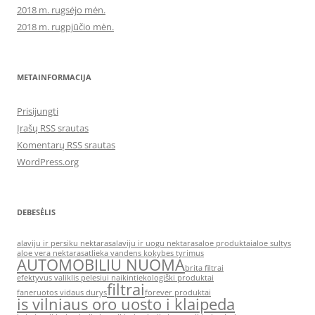
2018 m. rugsėjo mėn.
2018 m. rugpjūčio mėn.
METAINFORMACIJA
Prisijungti
Įrašų RSS srautas
Komentarų RSS srautas
WordPress.org
DEBESĖLIS
alaviju ir persiku nektaras
alaviju ir uogu nektaras
aloe produktai
aloe sultys
aloe vera nektaras
atlieka vandens kokybes tyrimus
AUTOMOBILIU NUOMA
brita filtrai
efektyvus valiklis pelesiui naikinti
ekologiški produktai
filtrai
faneruotos vidaus durys
forever produktai
is vilniaus oro uosto i klaipeda