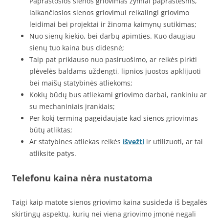
Paprastosios sienos griovimas žymiai paprastesnis,
laikančiosios sienos griovimui reikalingi griovimo
leidimai bei projektai ir žinoma kaimynų sutikimas;
Nuo sienų kiekio, bei darbų apimties. Kuo daugiau
sienų tuo kaina bus didesnė;
Taip pat priklauso nuo pasiruošimo, ar reikės pirkti
plėvelės baldams uždengti, lipnios juostos apklijuoti
bei maišų statybinės atliekoms;
Kokių būdų bus atliekami griovimo darbai, rankiniu ar
su mechaniniais įrankiais;
Per kokį terminą pageidaujate kad sienos griovimas
būtų atliktas;
Ar statybines atliekas reikės
išvežti
ir utilizuoti, ar tai
atliksite patys.
Telefonu kaina nėra nustatoma
Taigi kaip matote sienos griovimo kaina susideda iš begalės
skirtingų aspektų, kurių nei viena griovimo įmonė negali