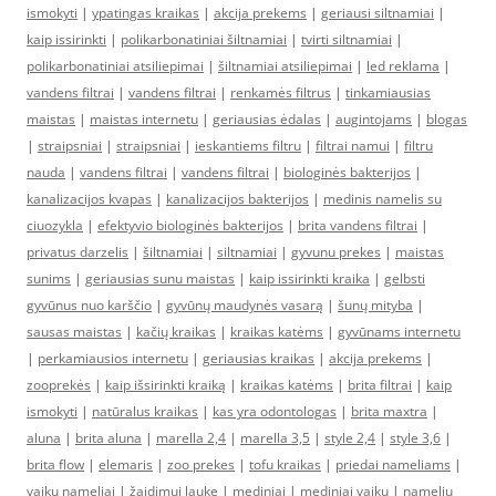
ismokyti
|
ypatingas kraikas
|
akcija prekems
|
geriausi siltnamiai
|
kaip issirinkti
|
polikarbonatiniai šiltnamiai
|
tvirti siltnamiai
|
polikarbonatiniai atsiliepimai
|
šiltnamiai atsiliepimai
|
led reklama
|
vandens filtrai
|
vandens filtrai
|
renkamės filtrus
|
tinkamiausias
maistas
|
maistas internetu
|
geriausias ėdalas
|
augintojams
|
blogas
|
straipsniai
|
straipsniai
|
ieskantiems filtru
|
filtrai namui
|
filtru
nauda
|
vandens filtrai
|
vandens filtrai
|
biologinės bakterijos
|
kanalizacijos kvapas
|
kanalizacijos bakterijos
|
medinis namelis su
ciuozykla
|
efektyvio biologinės bakterijos
|
brita vandens filtrai
|
privatus darzelis
|
šiltnamiai
|
siltnamiai
|
gyvunu prekes
|
maistas
sunims
|
geriausias sunu maistas
|
kaip issirinkti kraika
|
gelbsti
gyvūnus nuo karščio
|
gyvūnų maudynės vasarą
|
šunų mityba
|
sausas maistas
|
kačių kraikas
|
kraikas katėms
|
gyvūnams internetu
|
perkamiausios internetu
|
geriausias kraikas
|
akcija prekems
|
zooprekės
|
kaip išsirinkti kraiką
|
kraikas katėms
|
brita filtrai
|
kaip
ismokyti
|
natūralus kraikas
|
kas yra odontologas
|
brita maxtra
|
aluna
|
brita aluna
|
marella 2,4
|
marella 3,5
|
style 2,4
|
style 3,6
|
brita flow
|
elemaris
|
zoo prekes
|
tofu kraikas
|
priedai nameliams
|
vaikų nameliai
|
žaidimui lauke
|
mediniai
|
mediniai vaikų
|
namelių