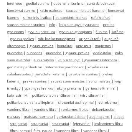
internetu
|
guoliai sunims
|
dubeneliai sunims
|
sunu dziovintuvai
|
konservai sunims
|
kaciu tualetas
|
sausas maistas katems
|
konservai
katems
|
silikoninis kraikas
|
bentonitinis kraikas
|
tofu kraikas
|
sausas maistas sunims
|
info
|
kaip sutaupyti gyvunams
|
prekes
gyvunams
|
gyvunu prieziura
|
gyvunu augintojams
|
šunims
|
katėms
|
gyvunu prekes
|
tofu kraiko naudojimas
|
ar patiks tofu
|
augalinė
alternatyva
|
gyvunu prekes
|
kontaktai
|
apie mus
|
naujienos
|
nuorodos
|
nuorodos
|
nuorodos
|
gyvunu prekes
|
edalo itaka
|
itaka
sunu isvaizdai
|
sunu mityba
|
kaip sutaupyti
|
gyvunams internetu
|
geriausia parduotuve
|
internetine parduotuve
|
kokybiskas ir
subalansuotas
|
pavadeliai katems
|
pavadeliai sunims
|
prekes
katems
|
prekes sunims
|
sausas sunu maistas
|
sunu maistas
|
kaip
ismokyti
|
ypatingas kraikas
|
akcija prekems
|
geriausi siltnamiai
|
kaip issirinkti
|
polikarbonatiniai šiltnamiai
|
tvirti siltnamiai
|
polikarbonatiniai atsiliepimai
|
šiltnamiai atsiliepimai
|
led reklama
|
vandens filtrai
|
vandens filtrai
|
renkamės filtrus
|
tinkamiausias
maistas
|
maistas internetu
|
geriausias ėdalas
|
augintojams
|
blogas
|
straipsniai
|
straipsniai
|
straipsniai
|
fejerverkai
|
ieskantiems filtru
|
filtrai namui
|
filtru nauda
|
vandens filtrai
|
vandens filtrai
|