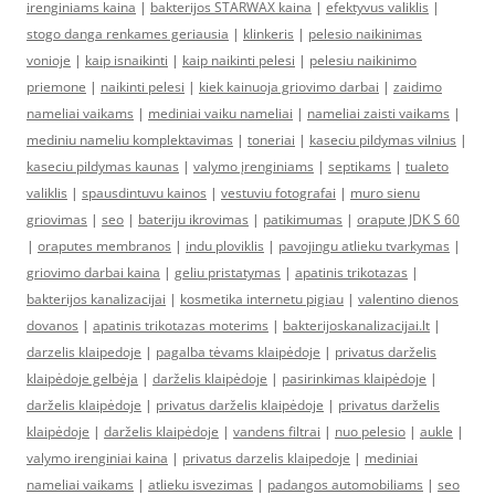
irenginiams kaina
|
bakterijos STARWAX kaina
|
efektyvus valiklis
|
stogo danga renkames geriausia
|
klinkeris
|
pelesio naikinimas
vonioje
|
kaip isnaikinti
|
kaip naikinti pelesi
|
pelesiu naikinimo
priemone
|
naikinti pelesi
|
kiek kainuoja griovimo darbai
|
zaidimo
nameliai vaikams
|
mediniai vaiku nameliai
|
nameliai zaisti vaikams
|
mediniu nameliu komplektavimas
|
toneriai
|
kaseciu pildymas vilnius
|
kaseciu pildymas kaunas
|
valymo įrenginiams
|
septikams
|
tualeto
valiklis
|
spausdintuvu kainos
|
vestuviu fotografai
|
muro sienu
griovimas
|
seo
|
bateriju ikrovimas
|
patikimumas
|
orapute JDK S 60
|
oraputes membranos
|
indu ploviklis
|
pavojingu atlieku tvarkymas
|
griovimo darbai kaina
|
geliu pristatymas
|
apatinis trikotazas
|
bakterijos kanalizacijai
|
kosmetika internetu pigiau
|
valentino dienos
dovanos
|
apatinis trikotazas moterims
|
bakterijoskanalizacijai.lt
|
darzelis klaipedoje
|
pagalba tėvams klaipėdoje
|
privatus darželis
klaipėdoje gelbėja
|
darželis klaipėdoje
|
pasirinkimas klaipėdoje
|
darželis klaipėdoje
|
privatus darželis klaipėdoje
|
privatus darželis
klaipėdoje
|
darželis klaipėdoje
|
vandens filtrai
|
nuo pelesio
|
aukle
|
valymo irenginiai kaina
|
privatus darzelis klaipedoje
|
mediniai
nameliai vaikams
|
atlieku isvezimas
|
padangos automobiliams
|
seo