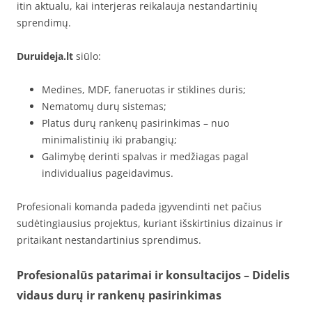
itin aktualu, kai interjeras reikalauja nestandartinių
sprendimų.
Duruideja.lt
siūlo:
Medines, MDF, faneruotas ir stiklines duris;
Nematomų durų sistemas;
Platus durų rankenų pasirinkimas – nuo
minimalistinių iki prabangių;
Galimybę derinti spalvas ir medžiagas pagal
individualius pageidavimus.
Profesionali komanda padeda įgyvendinti net pačius
sudėtingiausius projektus, kuriant išskirtinius dizainus ir
pritaikant nestandartinius sprendimus.
Profesionalūs patarimai ir konsultacijos – Didelis
vidaus durų ir rankenų pasirinkimas