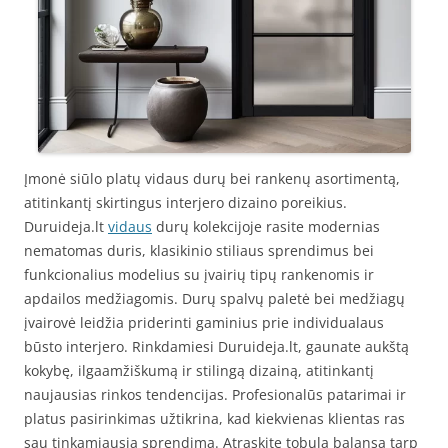
Įmonė siūlo platų vidaus durų bei rankenų asortimentą,
atitinkantį skirtingus interjero dizaino poreikius.
Duruideja.lt
vidaus
durų kolekcijoje rasite modernias
nematomas duris, klasikinio stiliaus sprendimus bei
funkcionalius modelius su įvairių tipų rankenomis ir
apdailos medžiagomis. Durų spalvų paletė bei medžiagų
įvairovė leidžia priderinti gaminius prie individualaus
būsto interjero. Rinkdamiesi Duruideja.lt, gaunate aukštą
kokybę, ilgaamžiškumą ir stilingą dizainą, atitinkantį
naujausias rinkos tendencijas. Profesionalūs patarimai ir
platus pasirinkimas užtikrina, kad kiekvienas klientas ras
sau tinkamiausią sprendimą. Atraskite tobulą balansą tarp