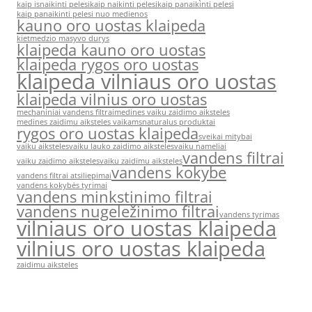
kaip isnaikinti pelesi
kaip naikinti pelesi
kaip panaikinti pelesi
kaip panaikinti pelesi nuo medienos
kauno oro uostas klaipeda
kietmedzio masyvo durys
klaipeda kauno oro uostas
klaipeda rygos oro uostas
klaipeda vilniaus oro uostas
klaipeda vilnius oro uostas
mechaniniai vandens filtrai
medines vaiku zaidimo aiksteles
medines zaidimu aiksteles vaikams
naturalus produktai
rygos oro uostas klaipeda
sveikai mitybai
vaiku aiksteles
vaiku lauko zaidimo aiksteles
vaiku nameliai
vandens filtrai
vaiku zaidimo aiksteles
vaiku zaidimu aiksteles
vandens kokybe
vandens filtrai atsiliepimai
vandens kokybės tyrimai
vandens minkstinimo filtrai
vandens nugeležinimo filtrai
vandens tyrimas
vilniaus oro uostas klaipeda
vilnius oro uostas klaipeda
zaidimu aiksteles