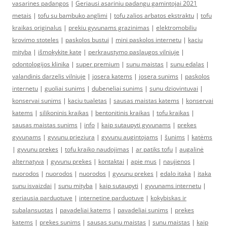
vasarines padangos
|
Geriausi asariniu padangu gamintojai 2021
metais
|
tofu su bambuko anglimi
|
tofu zalios arbatos ekstraktu
|
tofu
kraikas originalus
|
prekiu gyvunams grazinimas
|
elektromobiliu
krovimo stoteles
|
paskolos bustui
|
mini paskolos internetu
|
kaciu
mityba
|
išmokykite katę
|
perkraustymo paslaugos vilniuje
|
odontologijos klinika
|
super premium
|
sunu maistas
|
sunu edalas
|
valandinis darzelis vilniuje
|
josera katems
|
josera sunims
|
paskolos
internetu
|
guoliai sunims
|
dubeneliai sunims
|
sunu dziovintuvai
|
konservai sunims
|
kaciu tualetas
|
sausas maistas katems
|
konservai
katems
|
silikoninis kraikas
|
bentonitinis kraikas
|
tofu kraikas
|
sausas maistas sunims
|
info
|
kaip sutaupyti gyvunams
|
prekes
gyvunams
|
gyvunu prieziura
|
gyvunu augintojams
|
šunims
|
katėms
|
gyvunu prekes
|
tofu kraiko naudojimas
|
ar patiks tofu
|
augalinė
alternatyva
|
gyvunu prekes
|
kontaktai
|
apie mus
|
naujienos
|
nuorodos
|
nuorodos
|
nuorodos
|
gyvunu prekes
|
edalo itaka
|
itaka
sunu isvaizdai
|
sunu mityba
|
kaip sutaupyti
|
gyvunams internetu
|
geriausia parduotuve
|
internetine parduotuve
|
kokybiskas ir
subalansuotas
|
pavadeliai katems
|
pavadeliai sunims
|
prekes
katems
|
prekes sunims
|
sausas sunu maistas
|
sunu maistas
|
kaip