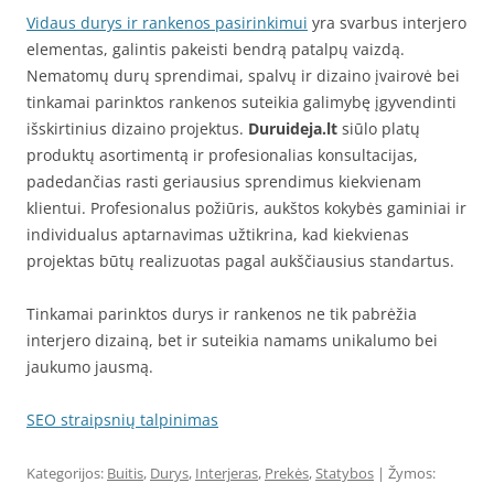
Vidaus durys ir rankenos pasirinkimui
yra svarbus interjero
elementas, galintis pakeisti bendrą patalpų vaizdą.
Nematomų durų sprendimai, spalvų ir dizaino įvairovė bei
tinkamai parinktos rankenos suteikia galimybę įgyvendinti
išskirtinius dizaino projektus.
Duruideja.lt
siūlo platų
produktų asortimentą ir profesionalias konsultacijas,
padedančias rasti geriausius sprendimus kiekvienam
klientui. Profesionalus požiūris, aukštos kokybės gaminiai ir
individualus aptarnavimas užtikrina, kad kiekvienas
projektas būtų realizuotas pagal aukščiausius standartus.
Tinkamai parinktos durys ir rankenos ne tik pabrėžia
interjero dizainą, bet ir suteikia namams unikalumo bei
jaukumo jausmą.
SEO straipsnių talpinimas
Kategorijos:
Buitis
,
Durys
,
Interjeras
,
Prekės
,
Statybos
| Žymos: