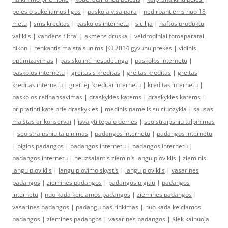
pelesio sukeliamos ligos
|
paskola visa para
|
nedirbantiems nuo 18
metu
|
sms kreditas
|
paskolos internetu
|
sicilija
|
naftos produktu
valiklis
|
vandens filtrai
|
akmens druska
|
veidrodiniai fotoaparatai
nikon
|
renkantis maista sunims
|© 2014
gyvunu prekes
|
vidinis
optimizavimas
|
pasiskolinti nesudėtinga
|
paskolos internetu
|
paskolos internetu
|
greitasis kreditas
|
greitas kreditas
|
greitas
kreditas internetu
|
greitieji kreditai internetu
|
kreditas internetu
|
paskolos refinansavimas
|
draskykles katems
|
draskykles katems
|
pripratinti kate prie draskykles
|
medinis namelis su ciuozykla
|
sausas
maistas ar konservai
|
isvalyti tepalo demes
|
seo straipsniu talpinimas
|
seo straipsniu talpinimas
|
padangos internetu
|
padangos internetu
|
pigios padangos
|
padangos internetu
|
padangos internetu
|
padangos internetu
|
neuzsalantis zieminis langu ploviklis
|
zieminis
langu ploviklis
|
langu plovimo skystis
|
langu ploviklis
|
vasarines
padangos
|
ziemines padangos
|
padangos pigiau
|
padangos
internetu
|
nuo kada keiciamos padangos
|
ziemines padangos
|
vasarines padangos
|
padangu pasirinkimas
|
nuo kada keiciamos
padangos
|
ziemines padangos
|
vasarines padangos
|
Kiek kainuoja