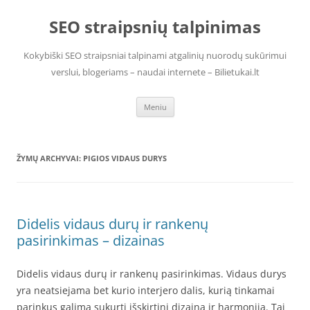
Pereiti
prie
SEO straipsnių talpinimas
turinio
Kokybiški SEO straipsniai talpinami atgalinių nuorodų sukūrimui
verslui, blogeriams – naudai internete – Bilietukai.lt
Meniu
ŽYMŲ ARCHYVAI:
PIGIOS VIDAUS DURYS
Didelis vidaus durų ir rankenų
pasirinkimas – dizainas
Didelis vidaus durų ir rankenų pasirinkimas. Vidaus durys
yra neatsiejama bet kurio interjero dalis, kurią tinkamai
parinkus galima sukurti išskirtinį dizainą ir harmoniją. Tai