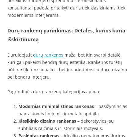
poreikius ir interjero sprendimus. Profesionalūs
konsultantai padeda pritaikyti duris tiek klasikiniams, tiek
moderniems interjerams.
Durų rankenų parinkimas: Detalės, kurios kuria
išskirtinumą
Duruideja.lt
durų rankenos
maža, bet itin svarbi detalė,
kuri gali pakeisti bendrą durų estetiką. Rankenos turėtų
būti ne tik funkcionalios, bet ir suderintos su durų dizainu
bei bendru interjeru.
Pagrindinės durų rankenų kategorijos apima:
Modernias minimalistines rankenas
– pasižyminčias
paprastomis linijomis ir metalo apdaila.
Klasikinio dizaino rankenas
– dekoratyvios, su
subtiliais raižiniais ir istoriniais motyvais.
Paslėptas rankenas
– idealios nematomoms durims,