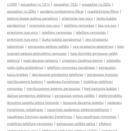
s1000
|
aquaphor ro 101s
|
aquaphor 102s
|
aquaphor ro 202s
|
aquaphor ro 206s
|
vandens minkstinimo filtrai
|
nugeležinimo filtrai
|
pelesio kvapa galima panaikinti
|
priemone nuo voru
|
lauko kubilai
pardavimui
|
priemonė nuo vorų
|
telefonų remontas
|
kas yra seo
|
priemone nuo voru
|
telefonų remontas
|
telefonų remontas
|
priemonė nuo vorų
|
lauko kubilai pardavimui
|
seo straipsniu
talpinimas
|
geriausias pelėsio valiklis
|
seo straipsniu talpinimas
|
kaip
isvengti pelesio atsiradimo namuose
|
kaip išsirinkti geriausią valiklį
pelėsiui
|
puiki dovana vaikams
|
smagiam žaidimui kieme
|
aikštelės
vaikų laiko praleidimui
|
telefonų remontas naudingas
|
geriausias
kaciu kraikas
|
dazniausiai gendantys telefonai
|
geriausias maistas
sterilizuotoms katėms
|
padangų žymėjimas
|
mobiliųjų telefonų
remontas
|
sterilizuotoms katėms geriausias
|
kiek kainuoja kubilai
|
dažnai gendantys telefonai
|
geriausias vonios valiklis
|
elektromobiliu
ikrovimo stoteliu pletra lietuvoje
|
lietuvoje daugeja stoteliu
|
padangų
žymėjimas reikalingas
|
vasarinės padangos elektromobiliams
|
naudingas žieminių padangų žymėjimas
|
kuo naudingas remontas
|
mobiliųjų telefonų remontas
|
geriausias valiklis peliui
|
efektyvi
priemone nuo voru
|
efektyviai veikiantis pelėsio valiklis
|
priemonė