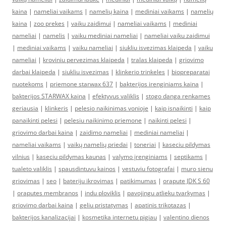
kaina
|
nameliai vaikams
|
namelių kaina
|
mediniai vaikams
|
namelių
kaina
|
zoo prekes
|
vaiku zaidimui
|
nameliai vaikams
|
mediniai
nameliai
|
namelis
|
vaiku mediniai nameliai
|
nameliai vaiku zaidimui
|
mediniai vaikams
|
vaiku nameliai
|
siukliu isvezimas klaipeda
|
vaiku
nameliai
|
kroviniu pervezimas klaipeda
|
tralas klaipeda
|
griovimo
darbai klaipeda
|
siukliu isvezimas
|
klinkerio trinkeles
|
biopreparatai
nuotekoms
|
priemone starwax 637
|
bakterijos irenginiams kaina
|
bakterijos STARWAX kaina
|
efektyvus valiklis
|
stogo danga renkames
geriausia
|
klinkeris
|
pelesio naikinimas vonioje
|
kaip isnaikinti
|
kaip
panaikinti pelesi
|
pelesiu naikinimo priemone
|
naikinti pelesi
|
griovimo darbai kaina
|
zaidimo nameliai
|
mediniai nameliai
|
nameliai vaikams
|
vaikų namelių priedai
|
toneriai
|
kaseciu pildymas
vilnius
|
kaseciu pildymas kaunas
|
valymo įrenginiams
|
septikams
|
tualeto valiklis
|
spausdintuvu kainos
|
vestuviu fotografai
|
muro sienu
griovimas
|
seo
|
bateriju ikrovimas
|
patikimumas
|
orapute JDK S 60
|
oraputes membranos
|
indu ploviklis
|
pavojingu atlieku tvarkymas
|
griovimo darbai kaina
|
geliu pristatymas
|
apatinis trikotazas
|
bakterijos kanalizacijai
|
kosmetika internetu pigiau
|
valentino dienos