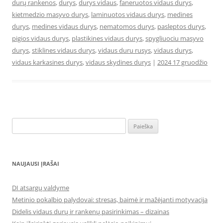
durų rankenos
,
durys
,
durys vidaus
,
faneruotos vidaus durys
,
kietmedzio masyvo durys
,
laminuotos vidaus durys
,
medines
durys
,
medines vidaus durys
,
nematomos durys
,
pasleptos durys
,
pigios vidaus durys
,
plastikines vidaus durys
,
spygliuociu masyvo
durys
,
stiklines vidaus durys
,
vidaus duru rusys
,
vidaus durys
,
vidaus karkasines durys
,
vidaus skydines durys
|
2024 17 gruodžio
Ieškoti:
NAUJAUSI ĮRAŠAI
DI atsargų valdyme
Metinio pokalbio palydovai: stresas, baimė ir mažėjanti motyvacija
Didelis vidaus durų ir rankenų pasirinkimas – dizainas