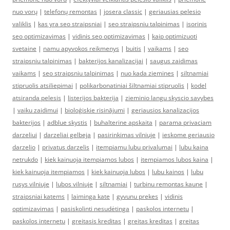
nuo vorų
|
telefonų remontas
|
josera classic
|
geriausias pelesio
valiklis
|
kas yra seo straipsniai
|
seo straipsniu talpinimas
|
isorinis
seo optimizavimas
|
vidinis seo optimizavimas
|
kaip optimizuoti
svetaine
|
namu apyvokos reikmenys
|
buitis
|
vaikams
|
seo
straipsniu talpinimas
|
bakterijos kanalizacijai
|
saugus zaidimas
vaikams
|
seo straipsniu talpinimas
|
nuo kada ziemines
|
siltnamiai
stipruolis atsiliepimai
|
polikarbonatiniai šiltnamiai stipruolis
|
kodel
atsiranda pelesis
|
listerijos bakterija
|
zieminio langu skyscio savybes
|
vaiku zaidimui
|
bioloģiskie risinājumi
|
geriausios kanalizacijos
bakterijos
|
adblue skystis
|
buhalterine apskaita
|
parama privaciam
darzeliui
|
darzeliai gelbeja
|
pasirinkimas vilniuje
|
ieskome geriausio
darzelio
|
privatus darzelis
|
itempiamu lubu privalumai
|
lubu kaina
netrukdo
|
kiek kainuoja itempiamos lubos
|
itempiamos lubos kaina
|
kiek kainuoja itempiamos
|
kiek kainuoja lubos
|
lubu kainos
|
lubu
rusys vilniuje
|
lubos vilniuje
|
siltnamiai
|
turbinu remontas kaune
|
straipsniai katems
|
laiminga kate
|
gyvunu prekes
|
vidinis
optimizavimas
|
pasiskolinti nesudėtinga
|
paskolos internetu
|
paskolos internetu
|
greitasis kreditas
|
greitas kreditas
|
greitas