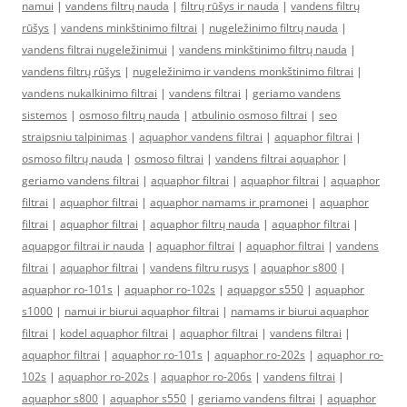
namui
|
vandens filtrų nauda
|
filtrų rūšys ir nauda
|
vandens filtrų
rūšys
|
vandens minkštinimo filtrai
|
nugeležinimo filtrų nauda
|
vandens filtrai nugeležinimui
|
vandens minkštinimo filtrų nauda
|
vandens filtrų rūšys
|
nugeležinimo ir vandens monkštinimo filtrai
|
vandens nukalkinimo filtrai
|
vandens filtrai
|
geriamo vandens
sistemos
|
osmoso filtrų nauda
|
atbulinio osmoso filtrai
|
seo
straipsniu talpinimas
|
aquaphor vandens filtrai
|
aquaphor filtrai
|
osmoso filtrų nauda
|
osmoso filtrai
|
vandens filtrai aquaphor
|
geriamo vandens filtrai
|
aquaphor filtrai
|
aquaphor filtrai
|
aquaphor
filtrai
|
aquaphor filtrai
|
aquaphor namams ir pramonei
|
aquaphor
filtrai
|
aquaphor filtrai
|
aquaphor filtrų nauda
|
aquaphor filtrai
|
aquapgor filtrai ir nauda
|
aquaphor filtrai
|
aquaphor filtrai
|
vandens
filtrai
|
aquaphor filtrai
|
vandens filtru rusys
|
aquaphor s800
|
aquaphor ro-101s
|
aquaphor ro-102s
|
aquapgor s550
|
aquaphor
s1000
|
namui ir biurui aquaphor filtrai
|
namams ir biurui aquaphor
filtrai
|
kodel aquaphor filtrai
|
aquaphor filtrai
|
vandens filtrai
|
aquaphor filtrai
|
aquaphor ro-101s
|
aquaphor ro-202s
|
aquaphor ro-
102s
|
aquaphor ro-202s
|
aquaphor ro-206s
|
vandens filtrai
|
aquaphor s800
|
aquaphor s550
|
geriamo vandens filtrai
|
aquaphor