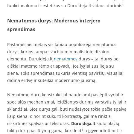
funkcionalumo ir estetikos su Duruideja.lt vidaus durimis!
Nematomos durys: Modernus interjero
sprendimas
Pastaraisiais metais vis labiau populiarėja nematomos
durys, kurios tampa svarbiu minimalistinio dizaino
elementu. Duruideja.lt
nematomos
durys – tai durys be
aiškiai matomo rėmo ar apvadų, jos lygiai susilieja su
siena. Toks sprendimas sukuria vientisą paviršių, vizualiai
didina erdvę ir suteikia modernumo jausmą.
Nematomų durų konstrukcijai naudojami paslėpti vyriai ir
specialūs mechanizmai, leidžiantys durims varstytis tyliai ir
sklandžiai. Šios durys gali būti nudažytos tokia pačia spalva
kaip siena, o norint sukurti kontrastą, galima rinktis
išskirtines spalvas ar tekstūras.
Duruideja.lt
siūlo plačią
tokių durų pasiūlymų gamą, kuri leidžia įgyvendinti net ir