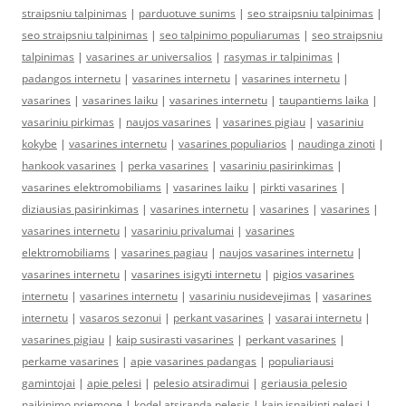
straipsniu talpinimas
|
parduotuve sunims
|
seo straipsniu talpinimas
|
seo straipsniu talpinimas
|
seo talpinimo populiarumas
|
seo straipsniu
talpinimas
|
vasarines ar universalios
|
rasymas ir talpinimas
|
padangos internetu
|
vasarines internetu
|
vasarines internetu
|
vasarines
|
vasarines laiku
|
vasarines internetu
|
taupantiems laika
|
vasariniu pirkimas
|
naujos vasarines
|
vasarines pigiau
|
vasariniu
kokybe
|
vasarines internetu
|
vasarines populiarios
|
naudinga zinoti
|
hankook vasarines
|
perka vasarines
|
vasariniu pasirinkimas
|
vasarines elektromobiliams
|
vasarines laiku
|
pirkti vasarines
|
diziausias pasirinkimas
|
vasarines internetu
|
vasarines
|
vasarines
|
vasarines internetu
|
vasariniu privalumai
|
vasarines
elektromobiliams
|
vasarines pagiau
|
naujos vasarines internetu
|
vasarines internetu
|
vasarines isigyti internetu
|
pigios vasarines
internetu
|
vasarines internetu
|
vasariniu nusidevejimas
|
vasarines
internetu
|
vasaros sezonui
|
perkant vasarines
|
vasarai internetu
|
vasarines pigiau
|
kaip susirasti vasarines
|
perkant vasarines
|
perkame vasarines
|
apie vasarines padangas
|
populiariausi
gamintojai
|
apie pelesi
|
pelesio atsiradimui
|
geriausia pelesio
naikinimo priemone
|
kodel atsiranda pelesis
|
kaip isnaikinti pelesi
|