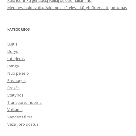
Kaip išsirinkti geriausią valiklį pelėsio naikinimui
Medinės lauko vaikų žaidimo aikštelės – kūrybiškumas ir judrumas
KATEGORIJOS
Buitis
Durys
Interjeras
Įranga
Nuo pelėsio
Paslaugos
Prekės
Statybos
Transporto nuoma
Vaikams
Vandens filtrai
Veža į oro uostus