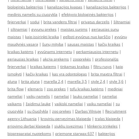
biologinės bakterijos
|
kanalizacijos kvapas
|
kanalizacijos bakterijos
|
medinis namelis su ciuozykla
|
efektyvio biologinės bakterijos
|
fejerverkai
|
sodui
|
brita vandens filtrai
|
privatus darzelis
|
šiltnamiai
|
siltnamiai
|
gyvunu prekes
|
maistas sunims
|
geriausias sunu
maistas
|
kaip issirinkti kraika
|
gelbsti gyvūnus nuo karščio
|
gyvūnų
maudynės vasarą
|
šunų mityba
|
sausas maistas
|
kačių kraikas
|
kraikas katėms
|
gyvūnams internetu
|
perkamiausios internetu
|
geriausias kraikas
|
akcija prekems
|
zooprekės
|
profesionalūs
fejerverkai
|
kraikas katems
|
tinkamas kraikas
|
filtru rusys
|
kaip
ismokyti
|
kačių kraikas
|
kas yra odontologas
|
brita maxtra filtrai
|
aluna
|
brita aluna
|
marella 2,4
|
marella 3,5
|
style 2,4
|
style 3,6
|
brita flow
|
elemaris
|
zoo prekes
|
tofu kraikas katėms
|
mediniai
nameliai
|
vaikų namelis
|
nameliai
|
lauko nameliai
|
nameliai
vaikams
|
žaidimui lauke
|
vaikiski nameliai
|
vaiku nameliai
|
su
ciuozykla
|
su čiuožykla
|
zoo prekes
|
Darbas Vilniuje
|
Recruitment
agency Lithuania
|
kroviniu pervezimas klaipeda
|
tralas klaipeda
|
griovimo darbai klaipeda
|
siukliu isvezimas
|
klinkerio trinkeles
|
biopreparatai nuotekoms
|
priemone starwax 637
|
bakterijos