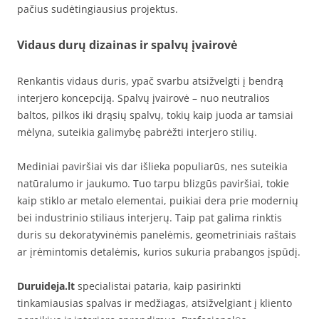
pačius sudėtingiausius projektus.
Vidaus durų dizainas ir spalvų įvairovė
Renkantis vidaus duris, ypač svarbu atsižvelgti į bendrą
interjero koncepciją. Spalvų įvairovė – nuo neutralios
baltos, pilkos iki drąsių spalvų, tokių kaip juoda ar tamsiai
mėlyna, suteikia galimybę pabrėžti interjero stilių.
Mediniai paviršiai vis dar išlieka populiarūs, nes suteikia
natūralumo ir jaukumo. Tuo tarpu blizgūs paviršiai, tokie
kaip stiklo ar metalo elementai, puikiai dera prie modernių
bei industrinio stiliaus interjerų. Taip pat galima rinktis
duris su dekoratyvinėmis panelėmis, geometriniais raštais
ar įrėmintomis detalėmis, kurios sukuria prabangos įspūdį.
Duruideja.lt
specialistai pataria, kaip pasirinkti
tinkamiausias spalvas ir medžiagas, atsižvelgiant į kliento