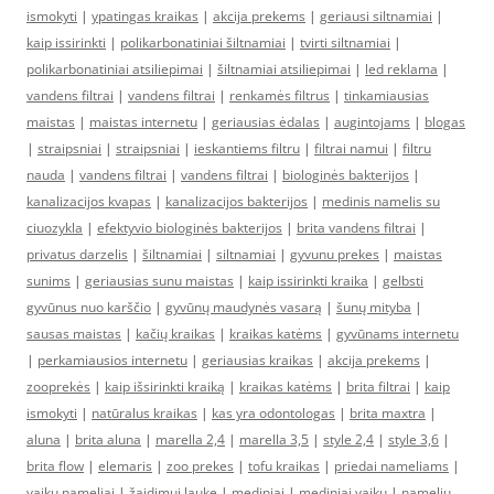
ismokyti
|
ypatingas kraikas
|
akcija prekems
|
geriausi siltnamiai
|
kaip issirinkti
|
polikarbonatiniai šiltnamiai
|
tvirti siltnamiai
|
polikarbonatiniai atsiliepimai
|
šiltnamiai atsiliepimai
|
led reklama
|
vandens filtrai
|
vandens filtrai
|
renkamės filtrus
|
tinkamiausias
maistas
|
maistas internetu
|
geriausias ėdalas
|
augintojams
|
blogas
|
straipsniai
|
straipsniai
|
ieskantiems filtru
|
filtrai namui
|
filtru
nauda
|
vandens filtrai
|
vandens filtrai
|
biologinės bakterijos
|
kanalizacijos kvapas
|
kanalizacijos bakterijos
|
medinis namelis su
ciuozykla
|
efektyvio biologinės bakterijos
|
brita vandens filtrai
|
privatus darzelis
|
šiltnamiai
|
siltnamiai
|
gyvunu prekes
|
maistas
sunims
|
geriausias sunu maistas
|
kaip issirinkti kraika
|
gelbsti
gyvūnus nuo karščio
|
gyvūnų maudynės vasarą
|
šunų mityba
|
sausas maistas
|
kačių kraikas
|
kraikas katėms
|
gyvūnams internetu
|
perkamiausios internetu
|
geriausias kraikas
|
akcija prekems
|
zooprekės
|
kaip išsirinkti kraiką
|
kraikas katėms
|
brita filtrai
|
kaip
ismokyti
|
natūralus kraikas
|
kas yra odontologas
|
brita maxtra
|
aluna
|
brita aluna
|
marella 2,4
|
marella 3,5
|
style 2,4
|
style 3,6
|
brita flow
|
elemaris
|
zoo prekes
|
tofu kraikas
|
priedai nameliams
|
vaikų nameliai
|
žaidimui lauke
|
mediniai
|
mediniai vaikų
|
namelių