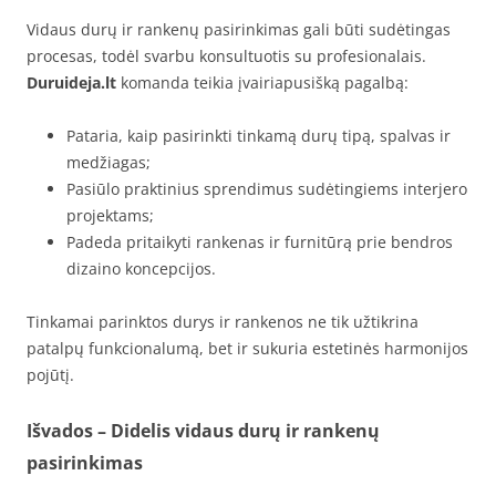
Vidaus durų ir rankenų pasirinkimas gali būti sudėtingas
procesas, todėl svarbu konsultuotis su profesionalais.
Duruideja.lt
komanda teikia įvairiapusišką pagalbą:
Pataria, kaip pasirinkti tinkamą durų tipą, spalvas ir
medžiagas;
Pasiūlo praktinius sprendimus sudėtingiems interjero
projektams;
Padeda pritaikyti rankenas ir furnitūrą prie bendros
dizaino koncepcijos.
Tinkamai parinktos durys ir rankenos ne tik užtikrina
patalpų funkcionalumą, bet ir sukuria estetinės harmonijos
pojūtį.
Išvados – Didelis vidaus durų ir rankenų
pasirinkimas