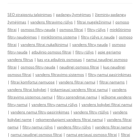
SEO straipsniu talpinimas
|
padangų žymėjimas
|
žieminių padangų
žymėjimas
|
vandens filtravimo rūšys
|
filtrai nugeležinimui
|
osmoso
filtrai
|
osmoso filtrų nauda
|
osmoso filtrai
|
filtrų rūšys
|
minkštinimo
filtrų naudojimas
|
minkštinimo sistema
|
filtrų rūšys ir nauda
|
osmoso
filtrai
|
vandens filtrai nukalkinimui
|
vandens filtrų nauda
|
osmoso
filtrų nauda
|
atbulinio osmoso filtrai
|
filtrų rūšys
|
apie geriamo
vandens filtrus
|
kas yra atbulinis osmosas
|
namui naudingi osmoso
filtrai
|
osmoso filtrų nauda
|
naudingi osmoso filtrai
|
kuo naudingi
osmoso filtrai
|
vandens filtravimo sistemos
|
filtrų namui pasirinkimas
|
filtrai komfortui namuose
|
vandens filtrai namui
|
filtrai namams
|
vandens filtrai kokybei
|
tinkamiausi vandens filtrai namui
|
vandens
filtravimo sistemos namui
|
filtrų sprendimai namui
|
ieškome vandens
filtrų namui
|
vandens filtrų namui rūšys
|
vandens kokybei filtrai namui
|
vandens namui filtrų pasirinkimas
|
vandens filtrų rtūšys
|
vandens
kokybei name
|
rekomenduojami vandens filtrai namui
|
vandens filtrai
namui
|
filtrų namui rūšys
|
vandens filtrų rūšys
|
vandens filtrai namui
|
namui naudingi osmoso filtrai
|
namui geriausi osmoso filtrai
|
filtrai