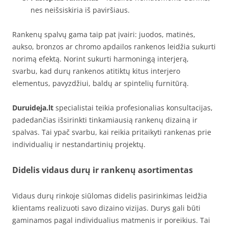
nes neišsiskiria iš paviršiaus.
Rankenų spalvų gama taip pat įvairi: juodos, matinės,
aukso, bronzos ar chromo apdailos rankenos leidžia sukurti
norimą efektą. Norint sukurti harmoningą interjerą,
svarbu, kad durų rankenos atitiktų kitus interjero
elementus, pavyzdžiui, baldų ar spintelių furnitūrą.
Duruideja.lt
specialistai teikia profesionalias konsultacijas,
padedančias išsirinkti tinkamiausią rankenų dizainą ir
spalvas. Tai ypač svarbu, kai reikia pritaikyti rankenas prie
individualių ir nestandartinių projektų.
Didelis vidaus durų ir rankenų asortimentas
Vidaus durų rinkoje siūlomas didelis pasirinkimas leidžia
klientams realizuoti savo dizaino vizijas. Durys gali būti
gaminamos pagal individualius matmenis ir poreikius. Tai