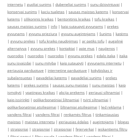
internetu
|
guoliai sunims
|
dubeneliai sunims
|
sunu dziovintuvai
|
konservai sunims
|
kaciu tualetas
|
sausas maistas katems
|
konservai
katems
|
silikoninis kraikas
|
bentonitinis kraikas
|
tofu kraikas
|
sausas maistas sunims
|
info
|
kaip sutaupyti gyvunams
|
prekes
gyvunams
|
gyvunu prieziura
|
gyvunu augintojams
|
šunims
|
katėms
|
gyvunu prekes
|
tofu kraiko naudojimas
|
ar patiks tofu
|
augalinė
alternatyva
|
gyvunu prekes
|
kontaktai
|
apie mus
|
naujienos
|
nuorodos
|
nuorodos
|
nuorodos
|
gyvunu prekes
|
edalo itaka
|
itaka
sunu isvaizdai
|
sunu mityba
|
kaip sutaupyti
|
gyvunams internetu
|
geriausia parduotuve
|
internetine parduotuve
|
kokybiskas ir
subalansuotas
|
pavadeliai katems
|
pavadeliai sunims
|
prekes
katems
|
prekes sunims
|
sausas sunu maistas
|
sunu maistas
|
kaip
ismokyti
|
ypatingas kraikas
|
akcija prekems
|
geriausi siltnamiai
|
kaip issirinkti
|
polikarbonatiniai šiltnamiai
|
tvirti siltnamiai
|
polikarbonatiniai atsiliepimai
|
šiltnamiai atsiliepimai
|
led reklama
|
vandens filtrai
|
vandens filtrai
|
renkamės filtrus
|
tinkamiausias
maistas
|
maistas internetu
|
geriausias ėdalas
|
augintojams
|
blogas
|
straipsniai
|
straipsniai
|
straipsniai
|
fejerverkai
|
ieskantiems filtru
|
filtrai namui
|
filtru nauda
|
vandens filtrai
|
vandens filtrai
|