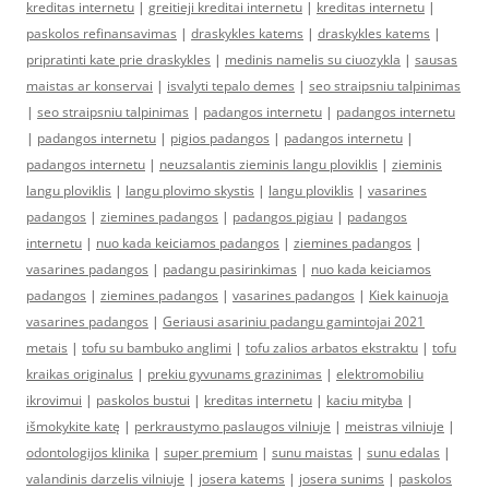
kreditas internetu
|
greitieji kreditai internetu
|
kreditas internetu
|
paskolos refinansavimas
|
draskykles katems
|
draskykles katems
|
pripratinti kate prie draskykles
|
medinis namelis su ciuozykla
|
sausas
maistas ar konservai
|
isvalyti tepalo demes
|
seo straipsniu talpinimas
|
seo straipsniu talpinimas
|
padangos internetu
|
padangos internetu
|
padangos internetu
|
pigios padangos
|
padangos internetu
|
padangos internetu
|
neuzsalantis zieminis langu ploviklis
|
zieminis
langu ploviklis
|
langu plovimo skystis
|
langu ploviklis
|
vasarines
padangos
|
ziemines padangos
|
padangos pigiau
|
padangos
internetu
|
nuo kada keiciamos padangos
|
ziemines padangos
|
vasarines padangos
|
padangu pasirinkimas
|
nuo kada keiciamos
padangos
|
ziemines padangos
|
vasarines padangos
|
Kiek kainuoja
vasarines padangos
|
Geriausi asariniu padangu gamintojai 2021
metais
|
tofu su bambuko anglimi
|
tofu zalios arbatos ekstraktu
|
tofu
kraikas originalus
|
prekiu gyvunams grazinimas
|
elektromobiliu
ikrovimui
|
paskolos bustui
|
kreditas internetu
|
kaciu mityba
|
išmokykite katę
|
perkraustymo paslaugos vilniuje
|
meistras vilniuje
|
odontologijos klinika
|
super premium
|
sunu maistas
|
sunu edalas
|
valandinis darzelis vilniuje
|
josera katems
|
josera sunims
|
paskolos