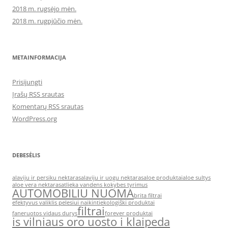
2018 m. rugsėjo mėn.
2018 m. rugpjūčio mėn.
METAINFORMACIJA
Prisijungti
Įrašų RSS srautas
Komentarų RSS srautas
WordPress.org
DEBESĖLIS
alaviju ir persiku nektaras
alaviju ir uogu nektaras
aloe produktai
aloe sultys
aloe vera nektaras
atlieka vandens kokybes tyrimus
AUTOMOBILIU NUOMA
brita filtrai
efektyvus valiklis pelesiui naikinti
ekologiški produktai
filtrai
faneruotos vidaus durys
forever produktai
is vilniaus oro uosto i klaipeda