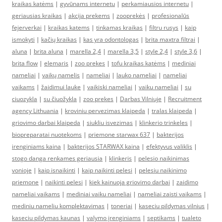
kraikas katėms
|
gyvūnams internetu
|
perkamiausios internetu
|
geriausias kraikas
|
akcija prekems
|
zooprekės
|
profesionalūs
fejerverkai
|
kraikas katems
|
tinkamas kraikas
|
filtru rusys
|
kaip
ismokyti
|
kačių kraikas
|
kas yra odontologas
|
brita maxtra filtrai
|
aluna
|
brita aluna
|
marella 2,4
|
marella 3,5
|
style 2,4
|
style 3,6
|
brita flow
|
elemaris
|
zoo prekes
|
tofu kraikas katėms
|
mediniai
nameliai
|
vaikų namelis
|
nameliai
|
lauko nameliai
|
nameliai
vaikams
|
žaidimui lauke
|
vaikiski nameliai
|
vaiku nameliai
|
su
ciuozykla
|
su čiuožykla
|
zoo prekes
|
Darbas Vilniuje
|
Recruitment
agency Lithuania
|
kroviniu pervezimas klaipeda
|
tralas klaipeda
|
griovimo darbai klaipeda
|
siukliu isvezimas
|
klinkerio trinkeles
|
biopreparatai nuotekoms
|
priemone starwax 637
|
bakterijos
irenginiams kaina
|
bakterijos STARWAX kaina
|
efektyvus valiklis
|
stogo danga renkames geriausia
|
klinkeris
|
pelesio naikinimas
vonioje
|
kaip isnaikinti
|
kaip naikinti pelesi
|
pelesiu naikinimo
priemone
|
naikinti pelesi
|
kiek kainuoja griovimo darbai
|
zaidimo
nameliai vaikams
|
mediniai vaiku nameliai
|
nameliai zaisti vaikams
|
mediniu nameliu komplektavimas
|
toneriai
|
kaseciu pildymas vilnius
|
kaseciu pildymas kaunas
|
valymo įrenginiams
|
septikams
|
tualeto