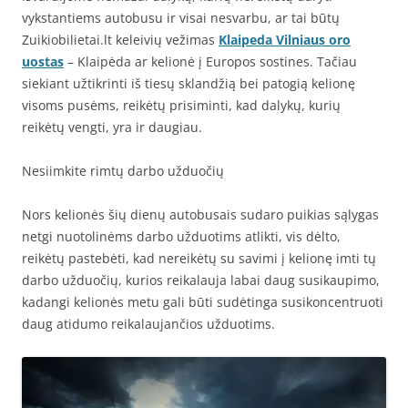
vykstantiems autobusu ir visai nesvarbu, ar tai būtų
Zuikiobilietai.lt keleivių vežimas
Klaipeda Vilniaus oro
uostas
– Klaipėda ar kelionė į Europos sostines. Tačiau
siekiant užtikrinti iš tiesų sklandžią bei patogią kelionę
visoms pusėms, reikėtų prisiminti, kad dalykų, kurių
reikėtų vengti, yra ir daugiau.
Nesiimkite rimtų darbo užduočių
Nors kelionės šių dienų autobusais sudaro puikias sąlygas
netgi nuotolinėms darbo užduotims atlikti, vis dėlto,
reikėtų pastebėti, kad nereikėtų su savimi į kelionę imti tų
darbo užduočių, kurios reikalauja labai daug susikaupimo,
kadangi kelionės metu gali būti sudėtinga susikoncentruoti
daug atidumo reikalaujančios užduotims.