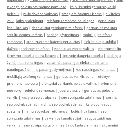
isvengti pelesio atsiradimo namuose
|
kaip išsirinkti geriausią valiklį
pelėsiui
|
puiki dovana vaikams
|
smagiam žaidimui kieme
|
aikštelės
vaikų laiko praleidimui
|
telefonų remontas naudingas
|
geriausias
kaciu kraikas
|
dazniausiai gendantys telefonai
|
geriausias maistas
sterilizuotoms katėms
|
padangų žymėjimas
|
mobiliųjų telefonų
remontas
|
sterilizuotoms katėms geriausias
|
kiek kainuoja kubilai
|
dažnai gendantys telefonai
|
geriausias vonios valiklis
|
elektromobiliu
ikrovimo stoteliu pletra lietuvoje
|
lietuvoje daugeja stoteliu
|
padangų
žymėjimas reikalingas
|
vasarinės padangos elektromobiliams
|
naudingas žieminių padangų žymėjimas
|
kuo naudingas remontas
|
mobiliųjų telefonų remontas
|
geriausias valiklis peliui
|
efektyvi
priemone nuo voru
|
efektyviai veikiantis pelėsio valiklis
|
priemonė
nuo vorų
|
telefonų remontas
|
josera classic
|
geriausias pelesio
valiklis
|
kas yra seo straipsniai
|
seo straipsniu talpinimas
|
isorinis
seo optimizavimas
|
vidinis seo optimizavimas
|
kaip optimizuoti
svetaine
|
namu apyvokos reikmenys
|
buitis
|
vaikams
|
seo
straipsniu talpinimas
|
bakterijos kanalizacijai
|
saugus zaidimas
vaikams
|
seo straipsniu talpinimas
|
nuo kada ziemines
|
siltnamiai