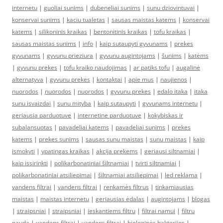
internetu
|
guoliai sunims
|
dubeneliai sunims
|
sunu dziovintuvai
|
konservai sunims
|
kaciu tualetas
|
sausas maistas katems
|
konservai
katems
|
silikoninis kraikas
|
bentonitinis kraikas
|
tofu kraikas
|
sausas maistas sunims
|
info
|
kaip sutaupyti gyvunams
|
prekes
gyvunams
|
gyvunu prieziura
|
gyvunu augintojams
|
šunims
|
katėms
|
gyvunu prekes
|
tofu kraiko naudojimas
|
ar patiks tofu
|
augalinė
alternatyva
|
gyvunu prekes
|
kontaktai
|
apie mus
|
naujienos
|
nuorodos
|
nuorodos
|
nuorodos
|
gyvunu prekes
|
edalo itaka
|
itaka
sunu isvaizdai
|
sunu mityba
|
kaip sutaupyti
|
gyvunams internetu
|
geriausia parduotuve
|
internetine parduotuve
|
kokybiskas ir
subalansuotas
|
pavadeliai katems
|
pavadeliai sunims
|
prekes
katems
|
prekes sunims
|
sausas sunu maistas
|
sunu maistas
|
kaip
ismokyti
|
ypatingas kraikas
|
akcija prekems
|
geriausi siltnamiai
|
kaip issirinkti
|
polikarbonatiniai šiltnamiai
|
tvirti siltnamiai
|
polikarbonatiniai atsiliepimai
|
šiltnamiai atsiliepimai
|
led reklama
|
vandens filtrai
|
vandens filtrai
|
renkamės filtrus
|
tinkamiausias
maistas
|
maistas internetu
|
geriausias ėdalas
|
augintojams
|
blogas
|
straipsniai
|
straipsniai
|
ieskantiems filtru
|
filtrai namui
|
filtru
nauda
|
vandens filtrai
|
vandens filtrai
|
biologinės bakterijos
|