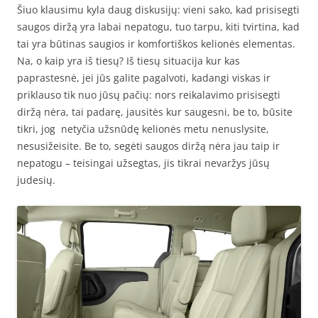
Šiuo klausimu kyla daug diskusijų: vieni sako, kad prisisegti
saugos diržą yra labai nepatogu, tuo tarpu, kiti tvirtina, kad
tai yra būtinas saugios ir komfortiškos kelionės elementas.
Na, o kaip yra iš tiesų? Iš tiesų situacija kur kas
paprastesnė, jei jūs galite pagalvoti, kadangi viskas ir
priklauso tik nuo jūsų pačių: nors reikalavimo prisisegti
diržą nėra, tai padarę, jausitės kur saugesni, be to, būsite
tikri, jog netyčia užsnūdę kelionės metu nenuslysite,
nesusižeisite. Be to, segėti saugos diržą nėra jau taip ir
nepatogu – teisingai užsegtas, jis tikrai nevaržys jūsų
judesių.