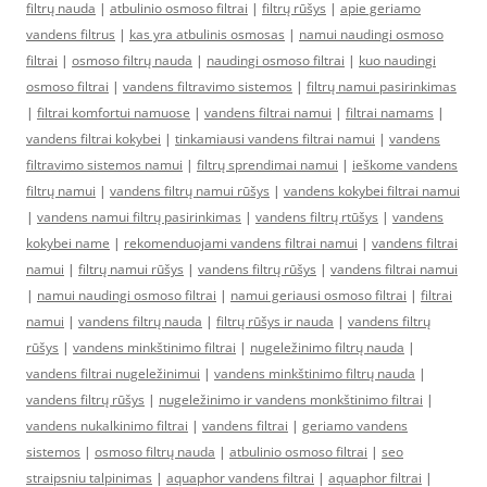
filtrų nauda
|
atbulinio osmoso filtrai
|
filtrų rūšys
|
apie geriamo
vandens filtrus
|
kas yra atbulinis osmosas
|
namui naudingi osmoso
filtrai
|
osmoso filtrų nauda
|
naudingi osmoso filtrai
|
kuo naudingi
osmoso filtrai
|
vandens filtravimo sistemos
|
filtrų namui pasirinkimas
|
filtrai komfortui namuose
|
vandens filtrai namui
|
filtrai namams
|
vandens filtrai kokybei
|
tinkamiausi vandens filtrai namui
|
vandens
filtravimo sistemos namui
|
filtrų sprendimai namui
|
ieškome vandens
filtrų namui
|
vandens filtrų namui rūšys
|
vandens kokybei filtrai namui
|
vandens namui filtrų pasirinkimas
|
vandens filtrų rtūšys
|
vandens
kokybei name
|
rekomenduojami vandens filtrai namui
|
vandens filtrai
namui
|
filtrų namui rūšys
|
vandens filtrų rūšys
|
vandens filtrai namui
|
namui naudingi osmoso filtrai
|
namui geriausi osmoso filtrai
|
filtrai
namui
|
vandens filtrų nauda
|
filtrų rūšys ir nauda
|
vandens filtrų
rūšys
|
vandens minkštinimo filtrai
|
nugeležinimo filtrų nauda
|
vandens filtrai nugeležinimui
|
vandens minkštinimo filtrų nauda
|
vandens filtrų rūšys
|
nugeležinimo ir vandens monkštinimo filtrai
|
vandens nukalkinimo filtrai
|
vandens filtrai
|
geriamo vandens
sistemos
|
osmoso filtrų nauda
|
atbulinio osmoso filtrai
|
seo
straipsniu talpinimas
|
aquaphor vandens filtrai
|
aquaphor filtrai
|