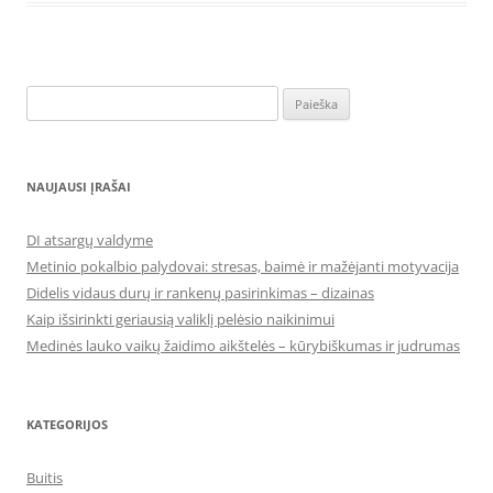
Ieškoti:
NAUJAUSI ĮRAŠAI
DI atsargų valdyme
Metinio pokalbio palydovai: stresas, baimė ir mažėjanti motyvacija
Didelis vidaus durų ir rankenų pasirinkimas – dizainas
Kaip išsirinkti geriausią valiklį pelėsio naikinimui
Medinės lauko vaikų žaidimo aikštelės – kūrybiškumas ir judrumas
KATEGORIJOS
Buitis