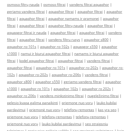
osmoso filtrų nauda
|
osmoso filtrai
|
vandens filtrai aquaphor
|
geriamo vandens filtrai
|
aquaphor filtrai
|
aquaphor filtrai
|
aquaphor
filtrai
|
aquaphor filtrai
|
aquaphor namams ir pramonei
|
aquaphor
filtrai
|
aquaphor filtrai
|
aquaphor filtrų nauda
|
aquaphor filtrai
|
aquapgor filtrai ir nauda
|
aquaphor filtrai
|
aquaphor filtrai
|
vandens
filtrai
|
aquaphor filtrai
|
vandens filtru rusys
|
aquaphor s800
|
aquaphor ro-101s
|
aquaphor ro-102s
|
aquapgor s550
|
aquaphor
s1000
|
namui ir biurui aquaphor filtrai
|
namams ir biurui aquaphor
filtrai
|
kodel aquaphor filtrai
|
aquaphor filtrai
|
vandens filtrai
|
aquaphor filtrai
|
aquaphor ro-101s
|
aquaphor ro-202s
|
aquaphor ro-
102s
|
aquaphor ro-202s
|
aquaphor ro-206s
|
vandens filtrai
|
aquaphor s800
|
aquaphor s550
|
geriamo vandens filtrai
|
aquaphor
s1000
|
aquaphor ro 101s
|
aquaphor 102s
|
aquaphor ro 202s
|
aquaphor ro 206s
|
vandens minkstinimo filtrai
|
nugeležinimo filtrai
|
pelesio kvapa galima panaikinti
|
priemone nuo voru
|
lauko kubilai
pardavimui
|
priemonė nuo vorų
|
telefonų remontas
|
kas yra seo
|
priemone nuo voru
|
telefonų remontas
|
telefonų remontas
|
priemonė nuo vorų
|
lauko kubilai pardavimui
|
seo straipsniu
talpinimas
|
geriausias pelėsio valiklis
|
seo straipsniu talpinimas
|
kaip