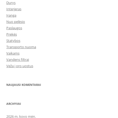
Durys
Interjeras
Įranga
Nuo pelėsio
Paslaugos
Prekės
Statybos
Transporto nuoma
Vaikams
Vandens filtrai
Veža į oro uostus
NAUJAUSI KOMENTARAI
ARCHYVAI
2026 m. kovo mėn.