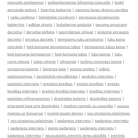
stipruolis atsiliepimai
|
polikarbonatiniai šiltnamiai stipruolis
|
kodel
atsiranda pelesis
|
listerijos bakterija
|
zieminio langu skyscio savybes
|
vaiku zaidimui
|
bioloģiskie risinājumi
|
geriausios kanalizacijos
bakterijos
|
adblue skystis
|
buhalterine apskaita
|
parama privaciam
darzeliui
|
darzeliai gelbeja
|
pasirinkimas vilniuje
|
ieskome geriausio
darzelio
|
privatus darzelis
|
itempiamu lubu privalumai
|
lubu kaina
netrukdo
|
kiek kainuoja itempiamos lubos
|
itempiamos lubos kaina
|
kiek kainuoja itempiamos
|
kiek kainuoja lubos
|
lubu kainos
|
lubu
rusys vilniuje
|
lubos vilniuje
|
siltnamiai
|
turbinu remontas kaune
|
straipsniai katems
|
laiminga kate
|
gyvunu prekes
|
vidinis
optimizavimas
|
pasiskolinti nesudėtinga
|
paskolos internetu
|
paskolos internetu
|
greitasis kreditas
|
greitas kreditas
|
greitas
kreditas internetu
|
greitieji kreditai internetu
|
kreditas internetu
|
paskolos refinansavimas
|
draskykles katems
|
draskykles katems
|
pripratinti kate prie draskykles
|
medinis namelis su ciuozykla
|
sausas
maistas ar konservai
|
isvalyti tepalo demes
|
seo straipsniu talpinimas
|
seo straipsniu talpinimas
|
padangos internetu
|
padangos internetu
|
padangos internetu
|
pigios padangos
|
padangos internetu
|
padangos internetu
|
neuzsalantis zieminis langu ploviklis
|
zieminis