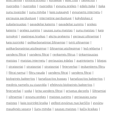
nuorodos
|
nuorodos
|
nuorodos
|
gyvunu prekes
|
edalo itaka
|
itaka
sunu isvaizdai
|
sunu mityba
|
kaip sutaupyti
|
gyvunams internetu
|
geriausia parduotuve
|
internetine parduotuve
|
kokybiskas ir
subalansuotas
|
pavadeliai katems
|
pavadeliai sunims
|
prekes
katems
|
prekes sunims
|
sausas sunu maistas
|
sunu maistas
|
kaip
ismokyti
|
ypatingas kraikas
|
akcija prekems
|
geriausi siltnamiai
|
kaip issirinkti
|
polikarbonatiniai šiltnamiai
|
tvirti siltnamiai
|
polikarbonatiniai atsiliepimai
|
šiltnamiai atsiliepimai
|
led reklama
|
vandens filtrai
|
vandens filtrai
|
renkamės filtrus
|
tinkamiausias
maistas
|
maistas internetu
|
geriausias ėdalas
|
augintojams
|
blogas
|
straipsniai
|
straipsniai
|
straipsniai
|
fejerverkai
|
ieskantiems filtru
|
filtrai namui
|
filtru nauda
|
vandens filtrai
|
vandens filtrai
|
biologinės bakterijos
|
kanalizacijos kvapas
|
kanalizacijos bakterijos
|
medinis namelis su ciuozykla
|
efektyvio biologinės bakterijos
|
fejerverkai
|
sodui
|
brita vandens filtrai
|
privatus darzelis
|
šiltnamiai
|
siltnamiai
|
gyvunu prekes
|
maistas sunims
|
geriausias sunu
maistas
|
kaip issirinkti kraika
|
gelbsti gyvūnus nuo karščio
|
gyvūnų
maudynės vasarą
|
šunų mityba
|
sausas maistas
|
kačių kraikas
|