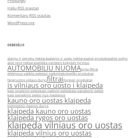
Prisijungti
Įrašų RSS srautas
Komentarų RSS srautas
WordPress.org
DEBESĖLIS
alaviju ir persiku nektaras
alaviju ir uogu nektaras
aloe produktai
aloe sultys
aloe vera nektaras
atlieka vandens kokybes tyrimus
AUTOMOBILIU NUOMA
brita filtrai
efektyvus valiklis pelesiui naikinti
ekologiški produktai
filtrai
faneruotos vidaus durys
forever produktai
is vilniaus oro uosto i klaipeda
kaip isnaikinti pelesi
kaip naikinti pelesi
kaip panaikinti pelesi
kaip panaikinti pelesi nuo medienos
kauno oro uostas klaipeda
kietmedzio masyvo durys
klaipeda kauno oro uostas
klaipeda rygos oro uostas
klaipeda vilniaus oro uostas
klaipeda vilnius oro uostas