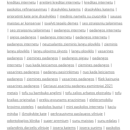
kreditas internetu
|
greitieji kreditai internetu
|
kreditas internetu
|
paskolos refinansavimas
|
draskykles katems
|
draskykles katems
|
pripratinti kate prie draskykles
|
medinis namelis su ciuozykla
|
sausas
maistas ar konservai
|
isvalyti tepalo demes
|
seo straipsniu talpinimas
|
seo straipsniu talpinimas
|
padangos internetu
|
padangos internetu
|
pigios padangos
|
padangos internetu
|
padangos internetu
|
padangos internetu
|
neuzsalantis zieminis langu ploviklis
|
zieminis
langu ploviklis
|
langu plovimo skystis
|
langu ploviklis
|
vasarines
padangos
|
ziemines padangos
|
padangos pigiau
|
padangos
internetu
|
nuo kada keiciamos padangos
|
ziemines padangos
|
vasarines padangos
|
padangu pasirinkimas
|
nuo kada keiciamos
padangos
|
ziemines padangos
|
vasarines padangos
|
Kiek kainuoja
vasarines padangos
|
Geriausi asariniu padangu gamintojai 2021
metais
|
tofu su bambuko anglimi
|
tofu zalios arbatos ekstraktu
|
tofu
kraikas originalus
|
prekiu gyvunams grazinimas
|
elektromobiliu
krovimo stoteles
|
paskolos bustui
|
mini paskolos internetu
|
kaciu
mityba
|
išmokykite katę
|
perkraustymo paslaugos vilniuje
|
odontologijos klinika
|
super premium
|
sunu maistas
|
sunu edalas
|
valandinis darzelis vilniuje
|
josera katems
|
josera sunims
|
paskolos