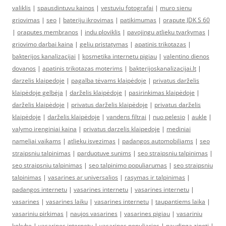
valiklis
|
spausdintuvu kainos
|
vestuviu fotografai
|
muro sienu
griovimas
|
seo
|
bateriju ikrovimas
|
patikimumas
|
orapute JDK S 60
|
oraputes membranos
|
indu ploviklis
|
pavojingu atlieku tvarkymas
|
griovimo darbai kaina
|
geliu pristatymas
|
apatinis trikotazas
|
bakterijos kanalizacijai
|
kosmetika internetu pigiau
|
valentino dienos
dovanos
|
apatinis trikotazas moterims
|
bakterijoskanalizacijai.lt
|
darzelis klaipedoje
|
pagalba tėvams klaipėdoje
|
privatus darželis
klaipėdoje gelbėja
|
darželis klaipėdoje
|
pasirinkimas klaipėdoje
|
darželis klaipėdoje
|
privatus darželis klaipėdoje
|
privatus darželis
klaipėdoje
|
darželis klaipėdoje
|
vandens filtrai
|
nuo pelesio
|
aukle
|
valymo irenginiai kaina
|
privatus darzelis klaipedoje
|
mediniai
nameliai vaikams
|
atlieku isvezimas
|
padangos automobiliams
|
seo
straipsniu talpinimas
|
parduotuve sunims
|
seo straipsniu talpinimas
|
seo straipsniu talpinimas
|
seo talpinimo populiarumas
|
seo straipsniu
talpinimas
|
vasarines ar universalios
|
rasymas ir talpinimas
|
padangos internetu
|
vasarines internetu
|
vasarines internetu
|
vasarines
|
vasarines laiku
|
vasarines internetu
|
taupantiems laika
|
vasariniu pirkimas
|
naujos vasarines
|
vasarines pigiau
|
vasariniu
kokybe
|
vasarines internetu
|
vasarines populiarios
|
naudinga zinoti
|