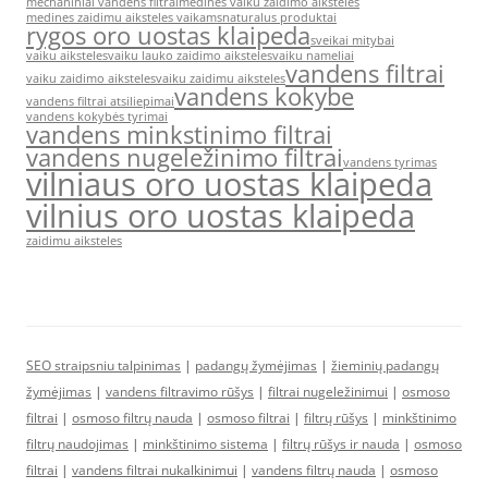
mechaniniai vandens filtrai
medines vaiku zaidimo aiksteles
medines zaidimu aiksteles vaikams
naturalus produktai
rygos oro uostas klaipeda
sveikai mitybai
vaiku aiksteles
vaiku lauko zaidimo aiksteles
vaiku nameliai
vandens filtrai
vaiku zaidimo aiksteles
vaiku zaidimu aiksteles
vandens kokybe
vandens filtrai atsiliepimai
vandens kokybės tyrimai
vandens minkstinimo filtrai
vandens nugeležinimo filtrai
vandens tyrimas
vilniaus oro uostas klaipeda
vilnius oro uostas klaipeda
zaidimu aiksteles
SEO straipsniu talpinimas
|
padangų žymėjimas
|
žieminių padangų
žymėjimas
|
vandens filtravimo rūšys
|
filtrai nugeležinimui
|
osmoso
filtrai
|
osmoso filtrų nauda
|
osmoso filtrai
|
filtrų rūšys
|
minkštinimo
filtrų naudojimas
|
minkštinimo sistema
|
filtrų rūšys ir nauda
|
osmoso
filtrai
|
vandens filtrai nukalkinimui
|
vandens filtrų nauda
|
osmoso