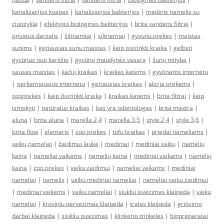
kanalizacijos kvapas
|
kanalizacijos bakterijos
|
medinis namelis su
ciuozykla
|
efektyvio biologinės bakterijos
|
brita vandens filtrai
|
privatus darzelis
|
šiltnamiai
|
siltnamiai
|
gyvunu prekes
|
maistas
sunims
|
geriausias sunu maistas
|
kaip issirinkti kraika
|
gelbsti
gyvūnus nuo karščio
|
gyvūnų maudynės vasarą
|
šunų mityba
|
sausas maistas
|
kačių kraikas
|
kraikas katėms
|
gyvūnams internetu
|
perkamiausios internetu
|
geriausias kraikas
|
akcija prekems
|
zooprekės
|
kaip išsirinkti kraiką
|
kraikas katėms
|
brita filtrai
|
kaip
ismokyti
|
natūralus kraikas
|
kas yra odontologas
|
brita maxtra
|
aluna
|
brita aluna
|
marella 2,4
|
marella 3,5
|
style 2,4
|
style 3,6
|
brita flow
|
elemaris
|
zoo prekes
|
tofu kraikas
|
priedai nameliams
|
vaikų nameliai
|
žaidimui lauke
|
mediniai
|
mediniai vaikų
|
namelių
kaina
|
nameliai vaikams
|
namelių kaina
|
mediniai vaikams
|
namelių
kaina
|
zoo prekes
|
vaiku zaidimui
|
nameliai vaikams
|
mediniai
nameliai
|
namelis
|
vaiku mediniai nameliai
|
nameliai vaiku zaidimui
|
mediniai vaikams
|
vaiku nameliai
|
siukliu isvezimas klaipeda
|
vaiku
nameliai
|
kroviniu pervezimas klaipeda
|
tralas klaipeda
|
griovimo
darbai klaipeda
|
siukliu isvezimas
|
klinkerio trinkeles
|
biopreparatai