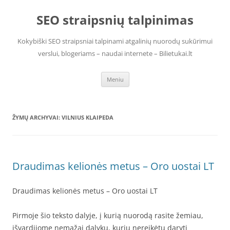
Pereiti
prie
SEO straipsnių talpinimas
turinio
Kokybiški SEO straipsniai talpinami atgalinių nuorodų sukūrimui
verslui, blogeriams – naudai internete – Bilietukai.lt
Meniu
ŽYMŲ ARCHYVAI:
VILNIUS KLAIPEDA
Draudimas kelionės metus – Oro uostai LT
Draudimas kelionės metus – Oro uostai LT
Pirmoje šio teksto dalyje, į kurią nuorodą rasite žemiau,
išvardijome nemažai dalykų, kurių nereikėtų daryti