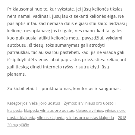
Priklausomai nuo to, kur vykstate, jei jūsų kelionės tikslas
nėra namai, vadinasi, jūsų lauks sekanti kelionės eiga. Ne
paslaptis ir tai, kad nemaža dalis elgiasi štai kaip: leidžiasi į
kelionę, nesuplanavę jos iki galo, nes mano, kad tai galės
kuo puikiausiai atlikti kelionės metu, pavyzdžiui, vykdami
autobusu. Iš tiesų, toks sumanymas gali atrodyti
patraukliai, tačiau svarbu pastebėti, kad jis ne visada gali
išsipildyti dėl vienos labai paprastos priežasties: keliaujant
gali tiesiog dingti interneto ryšys ir sutrukdyti jūsų
planams.
Zuikiobilietai.lt – punktualumas, komfortas ir saugumas.
Kategorijos:
Veža į oro uostus
| Žymos:
is vilniaus oro uosto i
klaipeda
,
klaipeda vilniaus oro uostas
,
klaipeda vilnius
,
vilniaus oro
uostas klaipeda
,
vilnius klaipeda
,
vilnius oro uostas klaipeda
|
2018
30 rugpjūčio