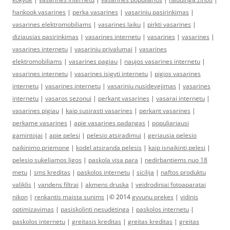
hankook vasarines
|
perka vasarines
|
vasariniu pasirinkimas
|
vasarines elektromobiliams
|
vasarines laiku
|
pirkti vasarines
|
diziausias pasirinkimas
|
vasarines internetu
|
vasarines
|
vasarines
|
vasarines internetu
|
vasariniu privalumai
|
vasarines
elektromobiliams
|
vasarines pagiau
|
naujos vasarines internetu
|
vasarines internetu
|
vasarines isigyti internetu
|
pigios vasarines
internetu
|
vasarines internetu
|
vasariniu nusidevejimas
|
vasarines
internetu
|
vasaros sezonui
|
perkant vasarines
|
vasarai internetu
|
vasarines pigiau
|
kaip susirasti vasarines
|
perkant vasarines
|
perkame vasarines
|
apie vasarines padangas
|
populiariausi
gamintojai
|
apie pelesi
|
pelesio atsiradimui
|
geriausia pelesio
naikinimo priemone
|
kodel atsiranda pelesis
|
kaip isnaikinti pelesi
|
pelesio sukeliamos ligos
|
paskola visa para
|
nedirbantiems nuo 18
metu
|
sms kreditas
|
paskolos internetu
|
sicilija
|
naftos produktu
valiklis
|
vandens filtrai
|
akmens druska
|
veidrodiniai fotoaparatai
nikon
|
renkantis maista sunims
|© 2014
gyvunu prekes
|
vidinis
optimizavimas
|
pasiskolinti nesudėtinga
|
paskolos internetu
|
paskolos internetu
|
greitasis kreditas
|
greitas kreditas
|
greitas