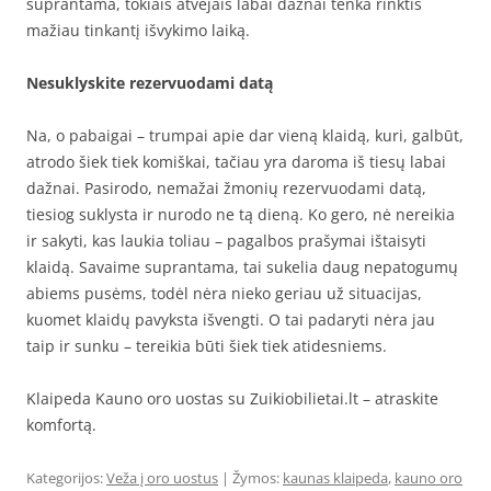
suprantama, tokiais atvejais labai dažnai tenka rinktis
mažiau tinkantį išvykimo laiką.
Nesuklyskite rezervuodami datą
Na, o pabaigai – trumpai apie dar vieną klaidą, kuri, galbūt,
atrodo šiek tiek komiškai, tačiau yra daroma iš tiesų labai
dažnai. Pasirodo, nemažai žmonių rezervuodami datą,
tiesiog suklysta ir nurodo ne tą dieną. Ko gero, nė nereikia
ir sakyti, kas laukia toliau – pagalbos prašymai ištaisyti
klaidą. Savaime suprantama, tai sukelia daug nepatogumų
abiems pusėms, todėl nėra nieko geriau už situacijas,
kuomet klaidų pavyksta išvengti. O tai padaryti nėra jau
taip ir sunku – tereikia būti šiek tiek atidesniems.
Klaipeda Kauno oro uostas su Zuikiobilietai.lt – atraskite
komfortą.
Kategorijos:
Veža į oro uostus
| Žymos:
kaunas klaipeda
,
kauno oro