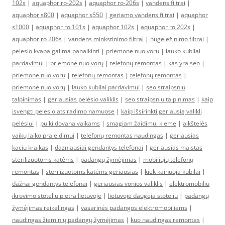
102s
|
aquaphor ro-202s
|
aquaphor ro-206s
|
vandens filtrai
|
aquaphor s800
|
aquaphor s550
|
geriamo vandens filtrai
|
aquaphor
s1000
|
aquaphor ro 101s
|
aquaphor 102s
|
aquaphor ro 202s
|
aquaphor ro 206s
|
vandens minkstinimo filtrai
|
nugeležinimo filtrai
|
pelesio kvapa galima panaikinti
|
priemone nuo voru
|
lauko kubilai
pardavimui
|
priemonė nuo vorų
|
telefonų remontas
|
kas yra seo
|
priemone nuo voru
|
telefonų remontas
|
telefonų remontas
|
priemonė nuo vorų
|
lauko kubilai pardavimui
|
seo straipsniu
talpinimas
|
geriausias pelėsio valiklis
|
seo straipsniu talpinimas
|
kaip
isvengti pelesio atsiradimo namuose
|
kaip išsirinkti geriausią valiklį
pelėsiui
|
puiki dovana vaikams
|
smagiam žaidimui kieme
|
aikštelės
vaikų laiko praleidimui
|
telefonų remontas naudingas
|
geriausias
kaciu kraikas
|
dazniausiai gendantys telefonai
|
geriausias maistas
sterilizuotoms katėms
|
padangų žymėjimas
|
mobiliųjų telefonų
remontas
|
sterilizuotoms katėms geriausias
|
kiek kainuoja kubilai
|
dažnai gendantys telefonai
|
geriausias vonios valiklis
|
elektromobiliu
ikrovimo stoteliu pletra lietuvoje
|
lietuvoje daugeja stoteliu
|
padangų
žymėjimas reikalingas
|
vasarinės padangos elektromobiliams
|
naudingas žieminių padangų žymėjimas
|
kuo naudingas remontas
|