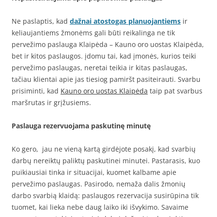
Ne paslaptis, kad
dažnai atostogas planuojantiems
ir
keliaujantiems žmonėms gali būti reikalinga ne tik
pervežimo paslauga Klaipėda – Kauno oro uostas Klaipėda,
bet ir kitos paslaugos. įdomu tai, kad įmonės, kurios teiki
pervežimo paslaugas, neretai teikia ir kitas paslaugas,
tačiau klientai apie jas tiesiog pamiršt pasiteirauti. Svarbu
prisiminti, kad
Kauno oro uostas Klaipėda
taip pat svarbus
maršrutas ir grįžusiems.
Paslauga rezervuojama paskutinę minutę
Ko gero, jau ne vieną kartą girdėjote posakį, kad svarbių
darbų nereiktų paliktų paskutinei minutei. Pastarasis, kuo
puikiausiai tinka ir situacijai, kuomet kalbame apie
pervežimo paslaugas. Pasirodo, nemaža dalis žmonių
darbo svarbią klaidą: paslaugos rezervacija susirūpina tik
tuomet, kai lieka nebe daug laiko iki išvykimo. Savaime