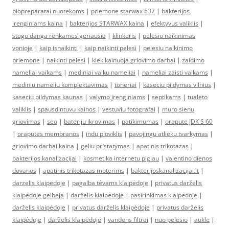
biopreparatai nuotekoms
|
priemone starwax 637
|
bakterijos
irenginiams kaina
|
bakterijos STARWAX kaina
|
efektyvus valiklis
|
stogo danga renkames geriausia
|
klinkeris
|
pelesio naikinimas
vonioje
|
kaip isnaikinti
|
kaip naikinti pelesi
|
pelesiu naikinimo
priemone
|
naikinti pelesi
|
kiek kainuoja griovimo darbai
|
zaidimo
nameliai vaikams
|
mediniai vaiku nameliai
|
nameliai zaisti vaikams
|
mediniu nameliu komplektavimas
|
toneriai
|
kaseciu pildymas vilnius
|
kaseciu pildymas kaunas
|
valymo įrenginiams
|
septikams
|
tualeto
valiklis
|
spausdintuvu kainos
|
vestuviu fotografai
|
muro sienu
griovimas
|
seo
|
bateriju ikrovimas
|
patikimumas
|
orapute JDK S 60
|
oraputes membranos
|
indu ploviklis
|
pavojingu atlieku tvarkymas
|
griovimo darbai kaina
|
geliu pristatymas
|
apatinis trikotazas
|
bakterijos kanalizacijai
|
kosmetika internetu pigiau
|
valentino dienos
dovanos
|
apatinis trikotazas moterims
|
bakterijoskanalizacijai.lt
|
darzelis klaipedoje
|
pagalba tėvams klaipėdoje
|
privatus darželis
klaipėdoje gelbėja
|
darželis klaipėdoje
|
pasirinkimas klaipėdoje
|
darželis klaipėdoje
|
privatus darželis klaipėdoje
|
privatus darželis
klaipėdoje
|
darželis klaipėdoje
|
vandens filtrai
|
nuo pelesio
|
aukle
|