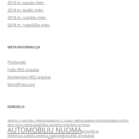
2019 m. sausio mėn.
2018 m. spalio mėn.
2018 m. rugsėjo mėn.
2018 m. rugpjūčio mėn.
METAINFORMACIJA
Prisijungti
Įrašų RSS srautas
Komentarų RSS srautas
WordPress.org
DEBESĖLIS
alaviju ir persiku nektaras
alaviju ir uogu nektaras
aloe produktai
aloe sultys
aloe vera nektaras
atlieka vandens kokybes tyrimus
AUTOMOBILIU NUOMA
brita filtrai
efektyvus valiklis pelesiui naikinti
ekologiški produktai