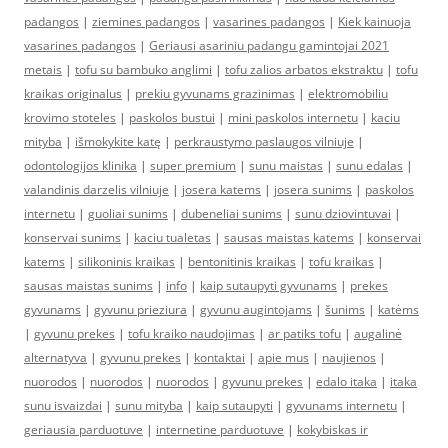
padangos
|
ziemines padangos
|
vasarines padangos
|
Kiek kainuoja
vasarines padangos
|
Geriausi asariniu padangu gamintojai 2021
metais
|
tofu su bambuko anglimi
|
tofu zalios arbatos ekstraktu
|
tofu
kraikas originalus
|
prekiu gyvunams grazinimas
|
elektromobiliu
krovimo stoteles
|
paskolos bustui
|
mini paskolos internetu
|
kaciu
mityba
|
išmokykite katę
|
perkraustymo paslaugos vilniuje
|
odontologijos klinika
|
super premium
|
sunu maistas
|
sunu edalas
|
valandinis darzelis vilniuje
|
josera katems
|
josera sunims
|
paskolos
internetu
|
guoliai sunims
|
dubeneliai sunims
|
sunu dziovintuvai
|
konservai sunims
|
kaciu tualetas
|
sausas maistas katems
|
konservai
katems
|
silikoninis kraikas
|
bentonitinis kraikas
|
tofu kraikas
|
sausas maistas sunims
|
info
|
kaip sutaupyti gyvunams
|
prekes
gyvunams
|
gyvunu prieziura
|
gyvunu augintojams
|
šunims
|
katėms
|
gyvunu prekes
|
tofu kraiko naudojimas
|
ar patiks tofu
|
augalinė
alternatyva
|
gyvunu prekes
|
kontaktai
|
apie mus
|
naujienos
|
nuorodos
|
nuorodos
|
nuorodos
|
gyvunu prekes
|
edalo itaka
|
itaka
sunu isvaizdai
|
sunu mityba
|
kaip sutaupyti
|
gyvunams internetu
|
geriausia parduotuve
|
internetine parduotuve
|
kokybiskas ir