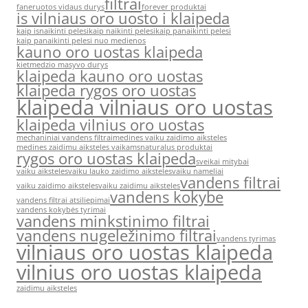
filtrai
faneruotos vidaus durys
forever produktai
is vilniaus oro uosto i klaipeda
kaip isnaikinti pelesi
kaip naikinti pelesi
kaip panaikinti pelesi
kaip panaikinti pelesi nuo medienos
kauno oro uostas klaipeda
kietmedzio masyvo durys
klaipeda kauno oro uostas
klaipeda rygos oro uostas
klaipeda vilniaus oro uostas
klaipeda vilnius oro uostas
mechaniniai vandens filtrai
medines vaiku zaidimo aiksteles
medines zaidimu aiksteles vaikams
naturalus produktai
rygos oro uostas klaipeda
sveikai mitybai
vaiku aiksteles
vaiku lauko zaidimo aiksteles
vaiku nameliai
vandens filtrai
vaiku zaidimo aiksteles
vaiku zaidimu aiksteles
vandens kokybe
vandens filtrai atsiliepimai
vandens kokybės tyrimai
vandens minkstinimo filtrai
vandens nugeležinimo filtrai
vandens tyrimas
vilniaus oro uostas klaipeda
vilnius oro uostas klaipeda
zaidimu aiksteles