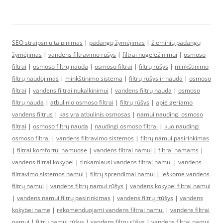
SEO straipsniu talpinimas
|
padangų žymėjimas
|
žieminių padangų
žymėjimas
|
vandens filtravimo rūšys
|
filtrai nugeležinimui
|
osmoso
filtrai
|
osmoso filtrų nauda
|
osmoso filtrai
|
filtrų rūšys
|
minkštinimo
filtrų naudojimas
|
minkštinimo sistema
|
filtrų rūšys ir nauda
|
osmoso
filtrai
|
vandens filtrai nukalkinimui
|
vandens filtrų nauda
|
osmoso
filtrų nauda
|
atbulinio osmoso filtrai
|
filtrų rūšys
|
apie geriamo
vandens filtrus
|
kas yra atbulinis osmosas
|
namui naudingi osmoso
filtrai
|
osmoso filtrų nauda
|
naudingi osmoso filtrai
|
kuo naudingi
osmoso filtrai
|
vandens filtravimo sistemos
|
filtrų namui pasirinkimas
|
filtrai komfortui namuose
|
vandens filtrai namui
|
filtrai namams
|
vandens filtrai kokybei
|
tinkamiausi vandens filtrai namui
|
vandens
filtravimo sistemos namui
|
filtrų sprendimai namui
|
ieškome vandens
filtrų namui
|
vandens filtrų namui rūšys
|
vandens kokybei filtrai namui
|
vandens namui filtrų pasirinkimas
|
vandens filtrų rtūšys
|
vandens
kokybei name
|
rekomenduojami vandens filtrai namui
|
vandens filtrai
namui
|
filtrų namui rūšys
|
vandens filtrų rūšys
|
vandens filtrai namui