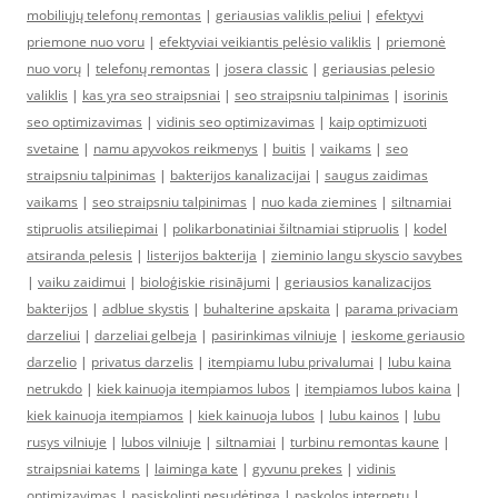
mobiliųjų telefonų remontas
|
geriausias valiklis peliui
|
efektyvi
priemone nuo voru
|
efektyviai veikiantis pelėsio valiklis
|
priemonė
nuo vorų
|
telefonų remontas
|
josera classic
|
geriausias pelesio
valiklis
|
kas yra seo straipsniai
|
seo straipsniu talpinimas
|
isorinis
seo optimizavimas
|
vidinis seo optimizavimas
|
kaip optimizuoti
svetaine
|
namu apyvokos reikmenys
|
buitis
|
vaikams
|
seo
straipsniu talpinimas
|
bakterijos kanalizacijai
|
saugus zaidimas
vaikams
|
seo straipsniu talpinimas
|
nuo kada ziemines
|
siltnamiai
stipruolis atsiliepimai
|
polikarbonatiniai šiltnamiai stipruolis
|
kodel
atsiranda pelesis
|
listerijos bakterija
|
zieminio langu skyscio savybes
|
vaiku zaidimui
|
bioloģiskie risinājumi
|
geriausios kanalizacijos
bakterijos
|
adblue skystis
|
buhalterine apskaita
|
parama privaciam
darzeliui
|
darzeliai gelbeja
|
pasirinkimas vilniuje
|
ieskome geriausio
darzelio
|
privatus darzelis
|
itempiamu lubu privalumai
|
lubu kaina
netrukdo
|
kiek kainuoja itempiamos lubos
|
itempiamos lubos kaina
|
kiek kainuoja itempiamos
|
kiek kainuoja lubos
|
lubu kainos
|
lubu
rusys vilniuje
|
lubos vilniuje
|
siltnamiai
|
turbinu remontas kaune
|
straipsniai katems
|
laiminga kate
|
gyvunu prekes
|
vidinis
optimizavimas
|
pasiskolinti nesudėtinga
|
paskolos internetu
|