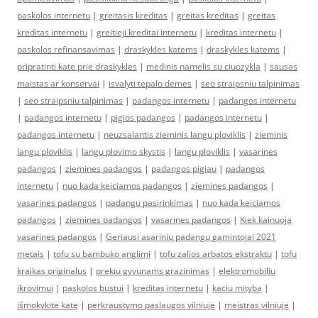
paskolos internetu
|
greitasis kreditas
|
greitas kreditas
|
greitas
kreditas internetu
|
greitieji kreditai internetu
|
kreditas internetu
|
paskolos refinansavimas
|
draskykles katems
|
draskykles katems
|
pripratinti kate prie draskykles
|
medinis namelis su ciuozykla
|
sausas
maistas ar konservai
|
isvalyti tepalo demes
|
seo straipsniu talpinimas
|
seo straipsniu talpinimas
|
padangos internetu
|
padangos internetu
|
padangos internetu
|
pigios padangos
|
padangos internetu
|
padangos internetu
|
neuzsalantis zieminis langu ploviklis
|
zieminis
langu ploviklis
|
langu plovimo skystis
|
langu ploviklis
|
vasarines
padangos
|
ziemines padangos
|
padangos pigiau
|
padangos
internetu
|
nuo kada keiciamos padangos
|
ziemines padangos
|
vasarines padangos
|
padangu pasirinkimas
|
nuo kada keiciamos
padangos
|
ziemines padangos
|
vasarines padangos
|
Kiek kainuoja
vasarines padangos
|
Geriausi asariniu padangu gamintojai 2021
metais
|
tofu su bambuko anglimi
|
tofu zalios arbatos ekstraktu
|
tofu
kraikas originalus
|
prekiu gyvunams grazinimas
|
elektromobiliu
ikrovimui
|
paskolos bustui
|
kreditas internetu
|
kaciu mityba
|
išmokykite katę
|
perkraustymo paslaugos vilniuje
|
meistras vilniuje
|