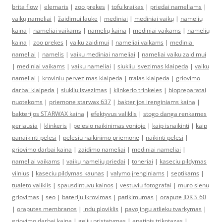
brita flow
|
elemaris
|
zoo prekes
|
tofu kraikas
|
priedai nameliams
|
vaikų nameliai
|
žaidimui lauke
|
mediniai
|
mediniai vaikų
|
namelių
kaina
|
nameliai vaikams
|
namelių kaina
|
mediniai vaikams
|
namelių
kaina
|
zoo prekes
|
vaiku zaidimui
|
nameliai vaikams
|
mediniai
nameliai
|
namelis
|
vaiku mediniai nameliai
|
nameliai vaiku zaidimui
|
mediniai vaikams
|
vaiku nameliai
|
siukliu isvezimas klaipeda
|
vaiku
nameliai
|
kroviniu pervezimas klaipeda
|
tralas klaipeda
|
griovimo
darbai klaipeda
|
siukliu isvezimas
|
klinkerio trinkeles
|
biopreparatai
nuotekoms
|
priemone starwax 637
|
bakterijos irenginiams kaina
|
bakterijos STARWAX kaina
|
efektyvus valiklis
|
stogo danga renkames
geriausia
|
klinkeris
|
pelesio naikinimas vonioje
|
kaip isnaikinti
|
kaip
panaikinti pelesi
|
pelesiu naikinimo priemone
|
naikinti pelesi
|
griovimo darbai kaina
|
zaidimo nameliai
|
mediniai nameliai
|
nameliai vaikams
|
vaikų namelių priedai
|
toneriai
|
kaseciu pildymas
vilnius
|
kaseciu pildymas kaunas
|
valymo įrenginiams
|
septikams
|
tualeto valiklis
|
spausdintuvu kainos
|
vestuviu fotografai
|
muro sienu
griovimas
|
seo
|
bateriju ikrovimas
|
patikimumas
|
orapute JDK S 60
|
oraputes membranos
|
indu ploviklis
|
pavojingu atlieku tvarkymas
|
griovimo darbai kaina
|
geliu pristatymas
|
apatinis trikotazas
|