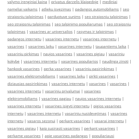
valymo irenginiai kaina
|
privatus darzelis klaipedoje
|
mediniai
nameliai vaikams
|
atlieku isvezimas
|
padangos automobiliams
|
seo
straipsniu talpinimas
|
parduotuve sunims
|
seo straipsniu talpinimas
|
seo straipsniu talpinimas
|
seo talpinimo populiarumas
|
seo straipsniu
talpinimas
|
vasarines ar universalios
|
rasymas ir talpinimas
|
padangos internetu
|
vasarines internetu
|
vasarines internetu
|
vasarines
|
vasarines laiku
|
vasarines internetu
|
taupantiems laika
|
vasariniu pirkimas
|
naujos vasarines
|
vasarines pigiau
|
vasariniu
kokybe
|
vasarines internetu
|
vasarines populiarios
|
naudinga zinoti
|
hankook vasarines
|
perka vasarines
|
vasariniu pasirinkimas
|
vasarines elektromobiliams
|
vasarines laiku
|
pirkti vasarines
|
diziausias pasirinkimas
|
vasarines internetu
|
vasarines
|
vasarines
|
vasarines internetu
|
vasariniu privalumai
|
vasarines
elektromobiliams
|
vasarines pagiau
|
naujos vasarines internetu
|
vasarines internetu
|
vasarines isigyti internetu
|
pigios vasarines
internetu
|
vasarines internetu
|
vasariniu nusidevejimas
|
vasarines
internetu
|
vasaros sezonui
|
perkant vasarines
|
vasarai internetu
|
vasarines pigiau
|
kaip susirasti vasarines
|
perkant vasarines
|
perkame vasarines
|
apie vasarines padangas
|
populiariausi