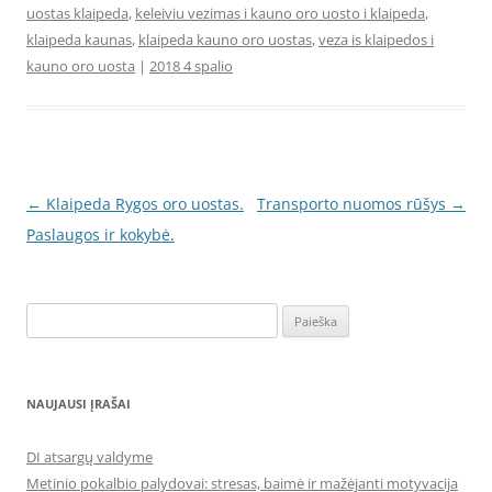
uostas klaipeda
,
keleiviu vezimas i kauno oro uosto i klaipeda
,
klaipeda kaunas
,
klaipeda kauno oro uostas
,
veza is klaipedos i
kauno oro uosta
|
2018 4 spalio
Įrašo
←
Klaipeda Rygos oro uostas.
Transporto nuomos rūšys
→
navigacija
Paslaugos ir kokybė.
Ieškoti:
NAUJAUSI ĮRAŠAI
DI atsargų valdyme
Metinio pokalbio palydovai: stresas, baimė ir mažėjanti motyvacija