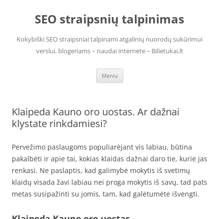
Pereiti
prie
SEO straipsnių talpinimas
turinio
Kokybiški SEO straipsniai talpinami atgalinių nuorodų sukūrimui
verslui, blogeriams – naudai internete – Bilietukai.lt
Meniu
Klaipeda Kauno oro uostas. Ar dažnai
klystate rinkdamiesi?
Pervežimo paslaugoms populiarėjant vis labiau, būtina
pakalbėti ir apie tai, kokias klaidas dažnai daro tie, kurie jas
renkasi. Ne paslaptis, kad galimybė mokytis iš svetimų
klaidų visada žavi labiau nei proga mokytis iš savų, tad pats
metas susipažinti su jomis, tam, kad galėtumėte išvengti.
Klaipeda Kauno oro uostas