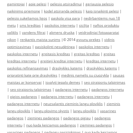
gamintojai
|
apie pelesi
|
pelesio atsiradimui
|
geriausia pelesio
naikinimo priemone
|
kodel atsiranda pelesis
|
kaip isnaikinti pelesi
|
pelesio sukeliamos ligos
|
paskola visa para
|
nedirbantiems nuo 18
metu
|
sms kreditas
|
paskolos internetu
|
sicilija
|
naftos produktu
valiklis
|
vandens filtrai
|
akmens druska
|
veidrodiniai fotoaparatai
nikon
|
renkantis maista sunims
|© 2014
gyvunu prekes
|
vidinis
optimizavimas
|
pasiskolinti nesudėtinga
|
paskolos internetu
|
paskolos internetu
|
greitasis kreditas
|
greitas kreditas
|
greitas
kreditas internetu
|
greitieji kreditai internetu
|
kreditas internetu
|
paskolos refinansavimas
|
draskykles katems
|
draskykles katems
|
pripratinti kate prie draskykles
|
medinis namelis su ciuozykla
|
sausas
maistas ar konservai
|
isvalyti tepalo demes
|
seo straipsniu talpinimas
|
seo straipsniu talpinimas
|
padangos internetu
|
padangos internetu
|
pigios padangos
|
padangos internetu
|
padangos internetu
|
padangos internetu
|
neuzsalantis zieminis langu ploviklis
|
zieminis
langu ploviklis
|
langu plovimo skystis
|
langu ploviklis
|
vasarines
padangos
|
ziemines padangos
|
padangos pigiau
|
padangos
internetu
|
nuo kada keiciamos padangos
|
ziemines padangos
|
vasarines padangos
|
padangu pasirinkimas
|
nuo kada keiciamos