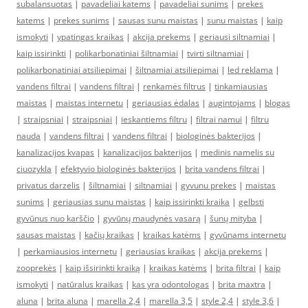
subalansuotas
|
pavadeliai katems
|
pavadeliai sunims
|
prekes
katems
|
prekes sunims
|
sausas sunu maistas
|
sunu maistas
|
kaip
ismokyti
|
ypatingas kraikas
|
akcija prekems
|
geriausi siltnamiai
|
kaip issirinkti
|
polikarbonatiniai šiltnamiai
|
tvirti siltnamiai
|
polikarbonatiniai atsiliepimai
|
šiltnamiai atsiliepimai
|
led reklama
|
vandens filtrai
|
vandens filtrai
|
renkamės filtrus
|
tinkamiausias
maistas
|
maistas internetu
|
geriausias ėdalas
|
augintojams
|
blogas
|
straipsniai
|
straipsniai
|
ieskantiems filtru
|
filtrai namui
|
filtru
nauda
|
vandens filtrai
|
vandens filtrai
|
biologinės bakterijos
|
kanalizacijos kvapas
|
kanalizacijos bakterijos
|
medinis namelis su
ciuozykla
|
efektyvio biologinės bakterijos
|
brita vandens filtrai
|
privatus darzelis
|
šiltnamiai
|
siltnamiai
|
gyvunu prekes
|
maistas
sunims
|
geriausias sunu maistas
|
kaip issirinkti kraika
|
gelbsti
gyvūnus nuo karščio
|
gyvūnų maudynės vasarą
|
šunų mityba
|
sausas maistas
|
kačių kraikas
|
kraikas katėms
|
gyvūnams internetu
|
perkamiausios internetu
|
geriausias kraikas
|
akcija prekems
|
zooprekės
|
kaip išsirinkti kraiką
|
kraikas katėms
|
brita filtrai
|
kaip
ismokyti
|
natūralus kraikas
|
kas yra odontologas
|
brita maxtra
|
aluna
|
brita aluna
|
marella 2,4
|
marella 3,5
|
style 2,4
|
style 3,6
|