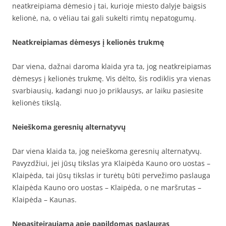
neatkreipiama dėmesio į tai, kurioje miesto dalyje baigsis
kelionė, na, o vėliau tai gali sukelti rimtų nepatogumų.
Neatkreipiamas dėmesys į kelionės trukmę
Dar viena, dažnai daroma klaida yra ta, jog neatkreipiamas
dėmesys į kelionės trukmę. Vis dėlto, šis rodiklis yra vienas
svarbiausių, kadangi nuo jo priklausys, ar laiku pasiesite
kelionės tikslą.
Neieškoma geresnių alternatyvų
Dar viena klaida ta, jog neieškoma geresnių alternatyvų.
Pavyzdžiui, jei jūsų tikslas yra Klaipėda Kauno oro uostas –
Klaipėda, tai jūsų tikslas ir turėtų būti pervežimo paslauga
Klaipėda Kauno oro uostas – Klaipėda, o ne maršrutas –
Klaipėda – Kaunas.
Nepasiteiraujama apie papildomas paslaugas