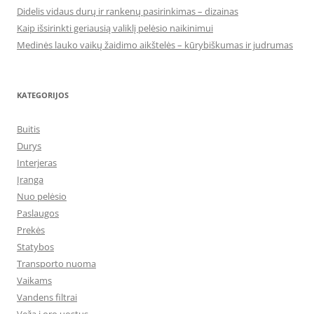
Didelis vidaus durų ir rankenų pasirinkimas – dizainas
Kaip išsirinkti geriausią valiklį pelėsio naikinimui
Medinės lauko vaikų žaidimo aikštelės – kūrybiškumas ir judrumas
KATEGORIJOS
Buitis
Durys
Interjeras
Įranga
Nuo pelėsio
Paslaugos
Prekės
Statybos
Transporto nuoma
Vaikams
Vandens filtrai
Veža į oro uostus