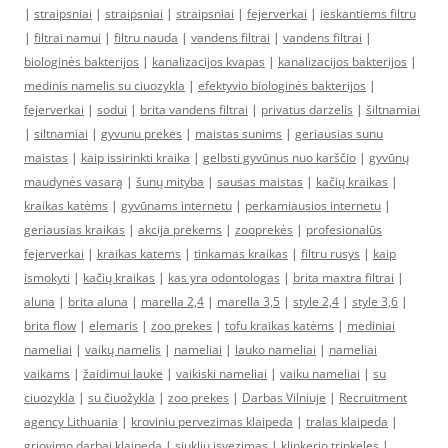
|
straipsniai
|
straipsniai
|
straipsniai
|
fejerverkai
|
ieskantiems filtru
|
filtrai namui
|
filtru nauda
|
vandens filtrai
|
vandens filtrai
|
biologinės bakterijos
|
kanalizacijos kvapas
|
kanalizacijos bakterijos
|
medinis namelis su ciuozykla
|
efektyvio biologinės bakterijos
|
fejerverkai
|
sodui
|
brita vandens filtrai
|
privatus darzelis
|
šiltnamiai
|
siltnamiai
|
gyvunu prekes
|
maistas sunims
|
geriausias sunu
maistas
|
kaip issirinkti kraika
|
gelbsti gyvūnus nuo karščio
|
gyvūnų
maudynės vasarą
|
šunų mityba
|
sausas maistas
|
kačių kraikas
|
kraikas katėms
|
gyvūnams internetu
|
perkamiausios internetu
|
geriausias kraikas
|
akcija prekems
|
zooprekės
|
profesionalūs
fejerverkai
|
kraikas katems
|
tinkamas kraikas
|
filtru rusys
|
kaip
ismokyti
|
kačių kraikas
|
kas yra odontologas
|
brita maxtra filtrai
|
aluna
|
brita aluna
|
marella 2,4
|
marella 3,5
|
style 2,4
|
style 3,6
|
brita flow
|
elemaris
|
zoo prekes
|
tofu kraikas katėms
|
mediniai
nameliai
|
vaikų namelis
|
nameliai
|
lauko nameliai
|
nameliai
vaikams
|
žaidimui lauke
|
vaikiski nameliai
|
vaiku nameliai
|
su
ciuozykla
|
su čiuožykla
|
zoo prekes
|
Darbas Vilniuje
|
Recruitment
agency Lithuania
|
kroviniu pervezimas klaipeda
|
tralas klaipeda
|
griovimo darbai klaipeda
|
siukliu isvezimas
|
klinkerio trinkeles
|