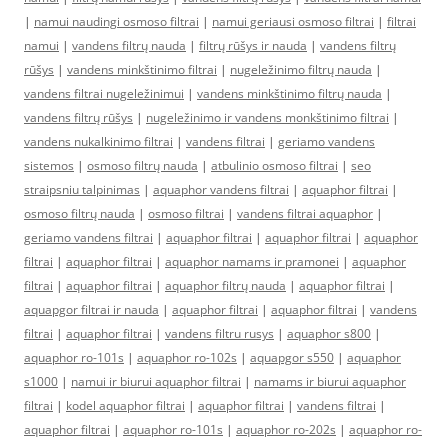
|
namui naudingi osmoso filtrai
|
namui geriausi osmoso filtrai
|
filtrai
namui
|
vandens filtrų nauda
|
filtrų rūšys ir nauda
|
vandens filtrų
rūšys
|
vandens minkštinimo filtrai
|
nugeležinimo filtrų nauda
|
vandens filtrai nugeležinimui
|
vandens minkštinimo filtrų nauda
|
vandens filtrų rūšys
|
nugeležinimo ir vandens monkštinimo filtrai
|
vandens nukalkinimo filtrai
|
vandens filtrai
|
geriamo vandens
sistemos
|
osmoso filtrų nauda
|
atbulinio osmoso filtrai
|
seo
straipsniu talpinimas
|
aquaphor vandens filtrai
|
aquaphor filtrai
|
osmoso filtrų nauda
|
osmoso filtrai
|
vandens filtrai aquaphor
|
geriamo vandens filtrai
|
aquaphor filtrai
|
aquaphor filtrai
|
aquaphor
filtrai
|
aquaphor filtrai
|
aquaphor namams ir pramonei
|
aquaphor
filtrai
|
aquaphor filtrai
|
aquaphor filtrų nauda
|
aquaphor filtrai
|
aquapgor filtrai ir nauda
|
aquaphor filtrai
|
aquaphor filtrai
|
vandens
filtrai
|
aquaphor filtrai
|
vandens filtru rusys
|
aquaphor s800
|
aquaphor ro-101s
|
aquaphor ro-102s
|
aquapgor s550
|
aquaphor
s1000
|
namui ir biurui aquaphor filtrai
|
namams ir biurui aquaphor
filtrai
|
kodel aquaphor filtrai
|
aquaphor filtrai
|
vandens filtrai
|
aquaphor filtrai
|
aquaphor ro-101s
|
aquaphor ro-202s
|
aquaphor ro-