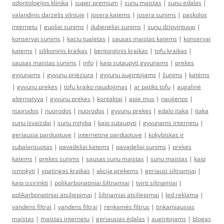
odontologijos klinika
|
super premium
|
sunu maistas
|
sunu edalas
|
valandinis darzelis vilniuje
|
josera katems
|
josera sunims
|
paskolos
internetu
|
guoliai sunims
|
dubeneliai sunims
|
sunu dziovintuvai
|
konservai sunims
|
kaciu tualetas
|
sausas maistas katems
|
konservai
katems
|
silikoninis kraikas
|
bentonitinis kraikas
|
tofu kraikas
|
sausas maistas sunims
|
info
|
kaip sutaupyti gyvunams
|
prekes
gyvunams
|
gyvunu prieziura
|
gyvunu augintojams
|
šunims
|
katėms
|
gyvunu prekes
|
tofu kraiko naudojimas
|
ar patiks tofu
|
augalinė
alternatyva
|
gyvunu prekes
|
kontaktai
|
apie mus
|
naujienos
|
nuorodos
|
nuorodos
|
nuorodos
|
gyvunu prekes
|
edalo itaka
|
itaka
sunu isvaizdai
|
sunu mityba
|
kaip sutaupyti
|
gyvunams internetu
|
geriausia parduotuve
|
internetine parduotuve
|
kokybiskas ir
subalansuotas
|
pavadeliai katems
|
pavadeliai sunims
|
prekes
katems
|
prekes sunims
|
sausas sunu maistas
|
sunu maistas
|
kaip
ismokyti
|
ypatingas kraikas
|
akcija prekems
|
geriausi siltnamiai
|
kaip issirinkti
|
polikarbonatiniai šiltnamiai
|
tvirti siltnamiai
|
polikarbonatiniai atsiliepimai
|
šiltnamiai atsiliepimai
|
led reklama
|
vandens filtrai
|
vandens filtrai
|
renkamės filtrus
|
tinkamiausias
maistas
|
maistas internetu
|
geriausias ėdalas
|
augintojams
|
blogas