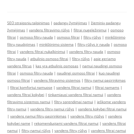
SEO straipsniu talpinimas
|
padangų žymėjimas
|
žieminių padangų
žymėjimas
|
vandens filtravimo rūšys
|
filtrai nugeležinimui
|
osmoso
filtrai
|
osmoso filtrų nauda
|
osmoso filtrai
|
filtrų rūšys
|
minkštinimo
filtrų naudojimas
|
minkštinimo sistema
|
filtrų rūšys ir nauda
|
osmoso
filtrai
|
vandens filtrai nukalkinimui
|
vandens filtrų nauda
|
osmoso
filtrų nauda
|
atbulinio osmoso filtrai
|
filtrų rūšys
|
apie geriamo
vandens filtrus
|
kas yra atbulinis osmosas
|
namui naudingi osmoso
filtrai
|
osmoso filtrų nauda
|
naudingi osmoso filtrai
|
kuo naudingi
osmoso filtrai
|
vandens filtravimo sistemos
|
filtrų namui pasirinkimas
|
filtrai komfortui namuose
|
vandens filtrai namui
|
filtrai namams
|
vandens filtrai kokybei
|
tinkamiausi vandens filtrai namui
|
vandens
filtravimo sistemos namui
|
filtrų sprendimai namui
|
ieškome vandens
filtrų namui
|
vandens filtrų namui rūšys
|
vandens kokybei filtrai namui
|
vandens namui filtrų pasirinkimas
|
vandens filtrų rtūšys
|
vandens
kokybei name
|
rekomenduojami vandens filtrai namui
|
vandens filtrai
namui
|
filtrų namui rūšys
|
vandens filtrų rūšys
|
vandens filtrai namui