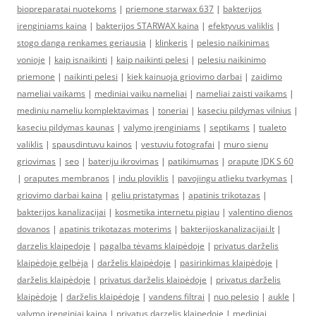
biopreparatai nuotekoms
|
priemone starwax 637
|
bakterijos
irenginiams kaina
|
bakterijos STARWAX kaina
|
efektyvus valiklis
|
stogo danga renkames geriausia
|
klinkeris
|
pelesio naikinimas
vonioje
|
kaip isnaikinti
|
kaip naikinti pelesi
|
pelesiu naikinimo
priemone
|
naikinti pelesi
|
kiek kainuoja griovimo darbai
|
zaidimo
nameliai vaikams
|
mediniai vaiku nameliai
|
nameliai zaisti vaikams
|
mediniu nameliu komplektavimas
|
toneriai
|
kaseciu pildymas vilnius
|
kaseciu pildymas kaunas
|
valymo įrenginiams
|
septikams
|
tualeto
valiklis
|
spausdintuvu kainos
|
vestuviu fotografai
|
muro sienu
griovimas
|
seo
|
bateriju ikrovimas
|
patikimumas
|
orapute JDK S 60
|
oraputes membranos
|
indu ploviklis
|
pavojingu atlieku tvarkymas
|
griovimo darbai kaina
|
geliu pristatymas
|
apatinis trikotazas
|
bakterijos kanalizacijai
|
kosmetika internetu pigiau
|
valentino dienos
dovanos
|
apatinis trikotazas moterims
|
bakterijoskanalizacijai.lt
|
darzelis klaipedoje
|
pagalba tėvams klaipėdoje
|
privatus darželis
klaipėdoje gelbėja
|
darželis klaipėdoje
|
pasirinkimas klaipėdoje
|
darželis klaipėdoje
|
privatus darželis klaipėdoje
|
privatus darželis
klaipėdoje
|
darželis klaipėdoje
|
vandens filtrai
|
nuo pelesio
|
aukle
|
valymo irenginiai kaina
|
privatus darzelis klaipedoje
|
mediniai