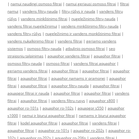
|
namui naudingi osmoso filtrai
|
namui geriausi osmoso filtrai
|
filtrai
namui
|
vandens filtrų nauda
|
filtrų rūšys ir nauda
|
vandens filtrų
rūšys
|
vandens minkštinimo filtrai
|
nugeležinimo filtrų nauda
|
vandens filtrai nugeležinimui
|
vandens minkštinimo filtrų nauda
|
vandens filtrų rūšys
|
nugeležinimo ir vandens monkštinimo filtrai
|
vandens nukalkinimo filtrai
|
vandens filtrai
|
geriamo vandens
sistemos
|
osmoso filtrų nauda
|
atbulinio osmoso filtrai
|
seo
straipsniu talpinimas
|
aquaphor vandens filtrai
|
aquaphor filtrai
|
osmoso filtrų nauda
|
osmoso filtrai
|
vandens filtrai aquaphor
|
geriamo vandens filtrai
|
aquaphor filtrai
|
aquaphor filtrai
|
aquaphor
filtrai
|
aquaphor filtrai
|
aquaphor namams ir pramonei
|
aquaphor
filtrai
|
aquaphor filtrai
|
aquaphor filtrų nauda
|
aquaphor filtrai
|
aquapgor filtrai ir nauda
|
aquaphor filtrai
|
aquaphor filtrai
|
vandens
filtrai
|
aquaphor filtrai
|
vandens filtru rusys
|
aquaphor s800
|
aquaphor ro-101s
|
aquaphor ro-102s
|
aquapgor s550
|
aquaphor
s1000
|
namui ir biurui aquaphor filtrai
|
namams ir biurui aquaphor
filtrai
|
kodel aquaphor filtrai
|
aquaphor filtrai
|
vandens filtrai
|
aquaphor filtrai
|
aquaphor ro-101s
|
aquaphor ro-202s
|
aquaphor ro-
102s
|
aquaphor ro-202s
|
aquaphor ro-206s
|
vandens filtrai
|