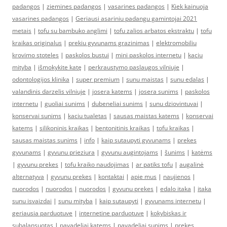
padangos
|
ziemines padangos
|
vasarines padangos
|
Kiek kainuoja
vasarines padangos
|
Geriausi asariniu padangu gamintojai 2021
metais
|
tofu su bambuko anglimi
|
tofu zalios arbatos ekstraktu
|
tofu
kraikas originalus
|
prekiu gyvunams grazinimas
|
elektromobiliu
krovimo stoteles
|
paskolos bustui
|
mini paskolos internetu
|
kaciu
mityba
|
išmokykite katę
|
perkraustymo paslaugos vilniuje
|
odontologijos klinika
|
super premium
|
sunu maistas
|
sunu edalas
|
valandinis darzelis vilniuje
|
josera katems
|
josera sunims
|
paskolos
internetu
|
guoliai sunims
|
dubeneliai sunims
|
sunu dziovintuvai
|
konservai sunims
|
kaciu tualetas
|
sausas maistas katems
|
konservai
katems
|
silikoninis kraikas
|
bentonitinis kraikas
|
tofu kraikas
|
sausas maistas sunims
|
info
|
kaip sutaupyti gyvunams
|
prekes
gyvunams
|
gyvunu prieziura
|
gyvunu augintojams
|
šunims
|
katėms
|
gyvunu prekes
|
tofu kraiko naudojimas
|
ar patiks tofu
|
augalinė
alternatyva
|
gyvunu prekes
|
kontaktai
|
apie mus
|
naujienos
|
nuorodos
|
nuorodos
|
nuorodos
|
gyvunu prekes
|
edalo itaka
|
itaka
sunu isvaizdai
|
sunu mityba
|
kaip sutaupyti
|
gyvunams internetu
|
geriausia parduotuve
|
internetine parduotuve
|
kokybiskas ir
subalansuotas
|
pavadeliai katems
|
pavadeliai sunims
|
prekes