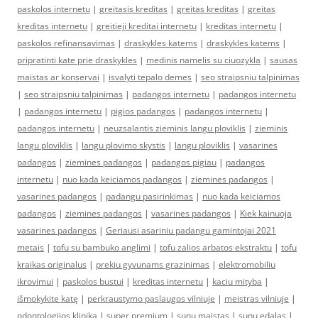
paskolos internetu
|
greitasis kreditas
|
greitas kreditas
|
greitas
kreditas internetu
|
greitieji kreditai internetu
|
kreditas internetu
|
paskolos refinansavimas
|
draskykles katems
|
draskykles katems
|
pripratinti kate prie draskykles
|
medinis namelis su ciuozykla
|
sausas
maistas ar konservai
|
isvalyti tepalo demes
|
seo straipsniu talpinimas
|
seo straipsniu talpinimas
|
padangos internetu
|
padangos internetu
|
padangos internetu
|
pigios padangos
|
padangos internetu
|
padangos internetu
|
neuzsalantis zieminis langu ploviklis
|
zieminis
langu ploviklis
|
langu plovimo skystis
|
langu ploviklis
|
vasarines
padangos
|
ziemines padangos
|
padangos pigiau
|
padangos
internetu
|
nuo kada keiciamos padangos
|
ziemines padangos
|
vasarines padangos
|
padangu pasirinkimas
|
nuo kada keiciamos
padangos
|
ziemines padangos
|
vasarines padangos
|
Kiek kainuoja
vasarines padangos
|
Geriausi asariniu padangu gamintojai 2021
metais
|
tofu su bambuko anglimi
|
tofu zalios arbatos ekstraktu
|
tofu
kraikas originalus
|
prekiu gyvunams grazinimas
|
elektromobiliu
ikrovimui
|
paskolos bustui
|
kreditas internetu
|
kaciu mityba
|
išmokykite katę
|
perkraustymo paslaugos vilniuje
|
meistras vilniuje
|
odontologijos klinika
|
super premium
|
sunu maistas
|
sunu edalas
|