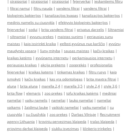
|
straipsniai
|
straipsniai
|
straipsniai
|
fejerverkai
|
ieskantiems filtru
|
filtrai namui
|
filtru nauda
|
vandens filtrai
|
vandens filtrai
|
biologinės bakterijos
|
kanalizacijos kvapas
|
kanalizacijos bakterijos
|
medinis namelis su ciuozykla
|
efektyvio biologinės bakterijos
|
fejerverkai
|
sodui
|
brita vandens filtrai
|
privatus darzelis
|
šiltnamiai
|
siltnamiai
|
gyvunu prekes
|
maistas sunims
|
geriausias sunu
maistas
|
kaip issirinkti kraika
|
gelbsti gyvūnus nuo karščio
|
gyvūnų
maudynės vasarą
|
šunų mityba
|
sausas maistas
|
kačių kraikas
|
kraikas katėms
|
gyvūnams internetu
|
perkamiausios internetu
|
geriausias kraikas
|
akcija prekems
|
zooprekės
|
profesionalūs
fejerverkai
|
kraikas katems
|
tinkamas kraikas
|
filtru rusys
|
kaip
ismokyti
|
kačių kraikas
|
kas yra odontologas
|
brita maxtra filtrai
|
aluna
|
brita aluna
|
marella 2,4
|
marella 3,5
|
style 2,4
|
style 3,6
|
brita flow
|
elemaris
|
zoo prekes
|
tofu kraikas katėms
|
mediniai
nameliai
|
vaikų namelis
|
nameliai
|
lauko nameliai
|
nameliai
vaikams
|
žaidimui lauke
|
vaikiski nameliai
|
vaiku nameliai
|
su
ciuozykla
|
su čiuožykla
|
zoo prekes
|
Darbas Vilniuje
|
Recruitment
agency Lithuania
|
kroviniu pervezimas klaipeda
|
tralas klaipeda
|
griovimo darbai klaipeda
|
siukliu isvezimas
|
klinkerio trinkeles
|