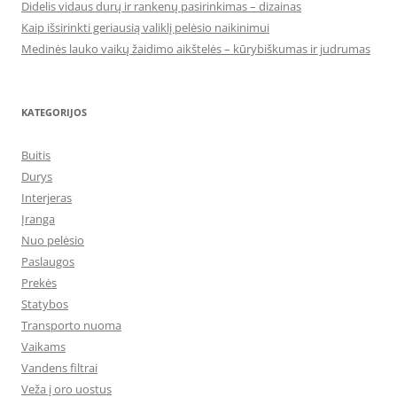
Didelis vidaus durų ir rankenų pasirinkimas – dizainas
Kaip išsirinkti geriausią valiklį pelėsio naikinimui
Medinės lauko vaikų žaidimo aikštelės – kūrybiškumas ir judrumas
KATEGORIJOS
Buitis
Durys
Interjeras
Įranga
Nuo pelėsio
Paslaugos
Prekės
Statybos
Transporto nuoma
Vaikams
Vandens filtrai
Veža į oro uostus