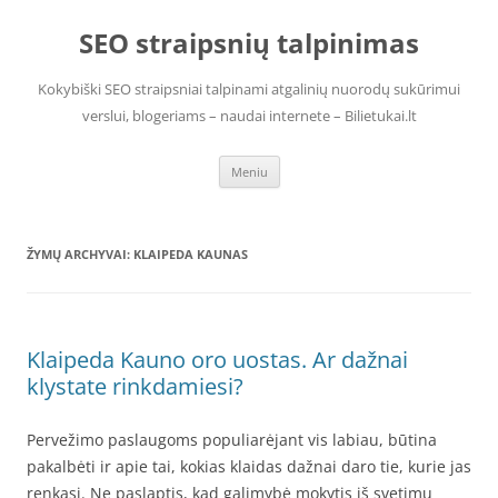
Pereiti
prie
SEO straipsnių talpinimas
turinio
Kokybiški SEO straipsniai talpinami atgalinių nuorodų sukūrimui
verslui, blogeriams – naudai internete – Bilietukai.lt
Meniu
ŽYMŲ ARCHYVAI:
KLAIPEDA KAUNAS
Klaipeda Kauno oro uostas. Ar dažnai
klystate rinkdamiesi?
Pervežimo paslaugoms populiarėjant vis labiau, būtina
pakalbėti ir apie tai, kokias klaidas dažnai daro tie, kurie jas
renkasi. Ne paslaptis, kad galimybė mokytis iš svetimų