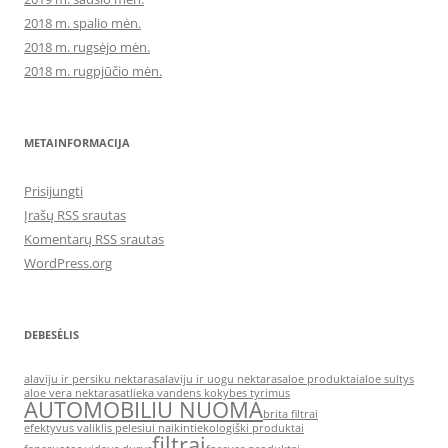
2018 m. spalio mėn.
2018 m. rugsėjo mėn.
2018 m. rugpjūčio mėn.
METAINFORMACIJA
Prisijungti
Įrašų RSS srautas
Komentarų RSS srautas
WordPress.org
DEBESĖLIS
alaviju ir persiku nektaras
alaviju ir uogu nektaras
aloe produktai
aloe sultys
aloe vera nektaras
atlieka vandens kokybes tyrimus
AUTOMOBILIU NUOMA
brita filtrai
efektyvus valiklis pelesiui naikinti
ekologiški produktai
filtrai