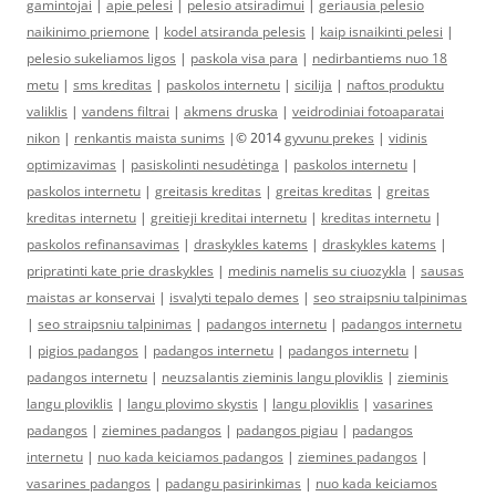
gamintojai
|
apie pelesi
|
pelesio atsiradimui
|
geriausia pelesio
naikinimo priemone
|
kodel atsiranda pelesis
|
kaip isnaikinti pelesi
|
pelesio sukeliamos ligos
|
paskola visa para
|
nedirbantiems nuo 18
metu
|
sms kreditas
|
paskolos internetu
|
sicilija
|
naftos produktu
valiklis
|
vandens filtrai
|
akmens druska
|
veidrodiniai fotoaparatai
nikon
|
renkantis maista sunims
|© 2014
gyvunu prekes
|
vidinis
optimizavimas
|
pasiskolinti nesudėtinga
|
paskolos internetu
|
paskolos internetu
|
greitasis kreditas
|
greitas kreditas
|
greitas
kreditas internetu
|
greitieji kreditai internetu
|
kreditas internetu
|
paskolos refinansavimas
|
draskykles katems
|
draskykles katems
|
pripratinti kate prie draskykles
|
medinis namelis su ciuozykla
|
sausas
maistas ar konservai
|
isvalyti tepalo demes
|
seo straipsniu talpinimas
|
seo straipsniu talpinimas
|
padangos internetu
|
padangos internetu
|
pigios padangos
|
padangos internetu
|
padangos internetu
|
padangos internetu
|
neuzsalantis zieminis langu ploviklis
|
zieminis
langu ploviklis
|
langu plovimo skystis
|
langu ploviklis
|
vasarines
padangos
|
ziemines padangos
|
padangos pigiau
|
padangos
internetu
|
nuo kada keiciamos padangos
|
ziemines padangos
|
vasarines padangos
|
padangu pasirinkimas
|
nuo kada keiciamos