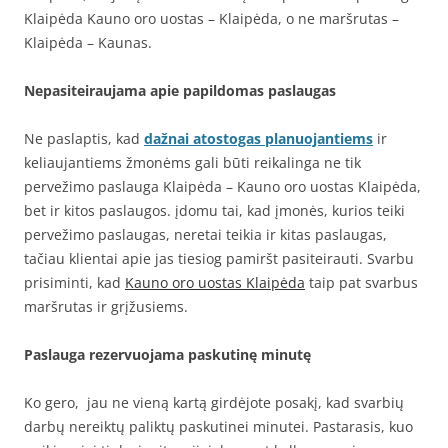
Klaipėda Kauno oro uostas – Klaipėda, o ne maršrutas –
Klaipėda – Kaunas.
Nepasiteiraujama apie papildomas paslaugas
Ne paslaptis, kad
dažnai atostogas planuojantiems
ir
keliaujantiems žmonėms gali būti reikalinga ne tik
pervežimo paslauga Klaipėda – Kauno oro uostas Klaipėda,
bet ir kitos paslaugos. įdomu tai, kad įmonės, kurios teiki
pervežimo paslaugas, neretai teikia ir kitas paslaugas,
tačiau klientai apie jas tiesiog pamiršt pasiteirauti. Svarbu
prisiminti, kad
Kauno oro uostas Klaipėda
taip pat svarbus
maršrutas ir grįžusiems.
Paslauga rezervuojama paskutinę minutę
Ko gero, jau ne vieną kartą girdėjote posakį, kad svarbių
darbų nereiktų paliktų paskutinei minutei. Pastarasis, kuo