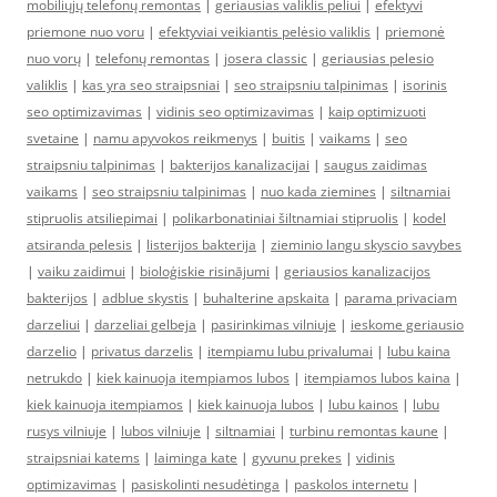
mobiliųjų telefonų remontas
|
geriausias valiklis peliui
|
efektyvi
priemone nuo voru
|
efektyviai veikiantis pelėsio valiklis
|
priemonė
nuo vorų
|
telefonų remontas
|
josera classic
|
geriausias pelesio
valiklis
|
kas yra seo straipsniai
|
seo straipsniu talpinimas
|
isorinis
seo optimizavimas
|
vidinis seo optimizavimas
|
kaip optimizuoti
svetaine
|
namu apyvokos reikmenys
|
buitis
|
vaikams
|
seo
straipsniu talpinimas
|
bakterijos kanalizacijai
|
saugus zaidimas
vaikams
|
seo straipsniu talpinimas
|
nuo kada ziemines
|
siltnamiai
stipruolis atsiliepimai
|
polikarbonatiniai šiltnamiai stipruolis
|
kodel
atsiranda pelesis
|
listerijos bakterija
|
zieminio langu skyscio savybes
|
vaiku zaidimui
|
bioloģiskie risinājumi
|
geriausios kanalizacijos
bakterijos
|
adblue skystis
|
buhalterine apskaita
|
parama privaciam
darzeliui
|
darzeliai gelbeja
|
pasirinkimas vilniuje
|
ieskome geriausio
darzelio
|
privatus darzelis
|
itempiamu lubu privalumai
|
lubu kaina
netrukdo
|
kiek kainuoja itempiamos lubos
|
itempiamos lubos kaina
|
kiek kainuoja itempiamos
|
kiek kainuoja lubos
|
lubu kainos
|
lubu
rusys vilniuje
|
lubos vilniuje
|
siltnamiai
|
turbinu remontas kaune
|
straipsniai katems
|
laiminga kate
|
gyvunu prekes
|
vidinis
optimizavimas
|
pasiskolinti nesudėtinga
|
paskolos internetu
|