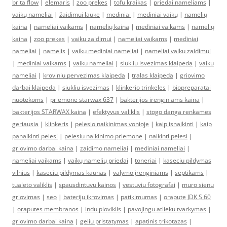
brita flow
|
elemaris
|
zoo prekes
|
tofu kraikas
|
priedai nameliams
|
vaikų nameliai
|
žaidimui lauke
|
mediniai
|
mediniai vaikų
|
namelių
kaina
|
nameliai vaikams
|
namelių kaina
|
mediniai vaikams
|
namelių
kaina
|
zoo prekes
|
vaiku zaidimui
|
nameliai vaikams
|
mediniai
nameliai
|
namelis
|
vaiku mediniai nameliai
|
nameliai vaiku zaidimui
|
mediniai vaikams
|
vaiku nameliai
|
siukliu isvezimas klaipeda
|
vaiku
nameliai
|
kroviniu pervezimas klaipeda
|
tralas klaipeda
|
griovimo
darbai klaipeda
|
siukliu isvezimas
|
klinkerio trinkeles
|
biopreparatai
nuotekoms
|
priemone starwax 637
|
bakterijos irenginiams kaina
|
bakterijos STARWAX kaina
|
efektyvus valiklis
|
stogo danga renkames
geriausia
|
klinkeris
|
pelesio naikinimas vonioje
|
kaip isnaikinti
|
kaip
panaikinti pelesi
|
pelesiu naikinimo priemone
|
naikinti pelesi
|
griovimo darbai kaina
|
zaidimo nameliai
|
mediniai nameliai
|
nameliai vaikams
|
vaikų namelių priedai
|
toneriai
|
kaseciu pildymas
vilnius
|
kaseciu pildymas kaunas
|
valymo įrenginiams
|
septikams
|
tualeto valiklis
|
spausdintuvu kainos
|
vestuviu fotografai
|
muro sienu
griovimas
|
seo
|
bateriju ikrovimas
|
patikimumas
|
orapute JDK S 60
|
oraputes membranos
|
indu ploviklis
|
pavojingu atlieku tvarkymas
|
griovimo darbai kaina
|
geliu pristatymas
|
apatinis trikotazas
|