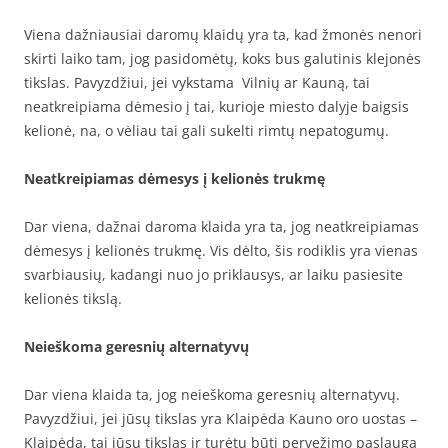
Viena dažniausiai daromų klaidų yra ta, kad žmonės nenori
skirti laiko tam, jog pasidomėtų, koks bus galutinis klejonės
tikslas. Pavyzdžiui, jei vykstama Vilnių ar Kauną, tai
neatkreipiama dėmesio į tai, kurioje miesto dalyje baigsis
kelionė, na, o vėliau tai gali sukelti rimtų nepatogumų.
Neatkreipiamas dėmesys į kelionės trukmę
Dar viena, dažnai daroma klaida yra ta, jog neatkreipiamas
dėmesys į kelionės trukmę. Vis dėlto, šis rodiklis yra vienas
svarbiausių, kadangi nuo jo priklausys, ar laiku pasiesite
kelionės tikslą.
Neieškoma geresnių alternatyvų
Dar viena klaida ta, jog neieškoma geresnių alternatyvų.
Pavyzdžiui, jei jūsų tikslas yra Klaipėda Kauno oro uostas –
Klaipėda, tai jūsų tikslas ir turėtų būti pervežimo paslauga