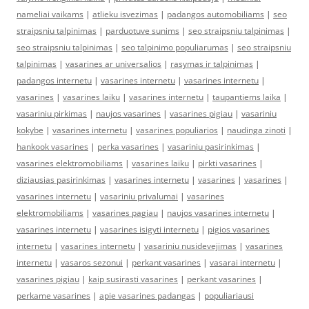
nameliai vaikams
|
atlieku isvezimas
|
padangos automobiliams
|
seo
straipsniu talpinimas
|
parduotuve sunims
|
seo straipsniu talpinimas
|
seo straipsniu talpinimas
|
seo talpinimo populiarumas
|
seo straipsniu
talpinimas
|
vasarines ar universalios
|
rasymas ir talpinimas
|
padangos internetu
|
vasarines internetu
|
vasarines internetu
|
vasarines
|
vasarines laiku
|
vasarines internetu
|
taupantiems laika
|
vasariniu pirkimas
|
naujos vasarines
|
vasarines pigiau
|
vasariniu
kokybe
|
vasarines internetu
|
vasarines populiarios
|
naudinga zinoti
|
hankook vasarines
|
perka vasarines
|
vasariniu pasirinkimas
|
vasarines elektromobiliams
|
vasarines laiku
|
pirkti vasarines
|
diziausias pasirinkimas
|
vasarines internetu
|
vasarines
|
vasarines
|
vasarines internetu
|
vasariniu privalumai
|
vasarines
elektromobiliams
|
vasarines pagiau
|
naujos vasarines internetu
|
vasarines internetu
|
vasarines isigyti internetu
|
pigios vasarines
internetu
|
vasarines internetu
|
vasariniu nusidevejimas
|
vasarines
internetu
|
vasaros sezonui
|
perkant vasarines
|
vasarai internetu
|
vasarines pigiau
|
kaip susirasti vasarines
|
perkant vasarines
|
perkame vasarines
|
apie vasarines padangas
|
populiariausi