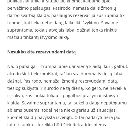
puikiausiai tinka ir situacijai, kuomet kalbame apie
pervežimo paslaugas. Pasirodo, nemaža dalis žmonių
darbo svarbią klaidą: paslaugos rezervacija susirūpina tik
tuomet, kai lieka nebe daug laiko iki išvykimo. Savaime
suprantama, tokiais atvejais labai dažnai tenka rinktis
mažiau tinkantį išvykimo laiką.
Nesuklyskite rezervuodami datą
Na, o pabaigai – trumpai apie dar vieną klaidą, kuri, galbūt,
atrodo šiek tiek komiškai, tačiau yra daroma iš tiesų labai
dažnai. Pasirodo, nemažai žmonių rezervuodami datą,
tiesiog suklysta ir nurodo ne tą dieną. Ko gero, nė nereikia
ir sakyti, kas laukia toliau – pagalbos prašymai ištaisyti
klaidą. Savaime suprantama, tai sukelia daug nepatogumų
abiems pusėms, todėl nėra nieko geriau už situacijas,
kuomet klaidų pavyksta išvengti. O tai padaryti nėra jau
taip ir sunku – tereikia būti šiek tiek atidesniems.