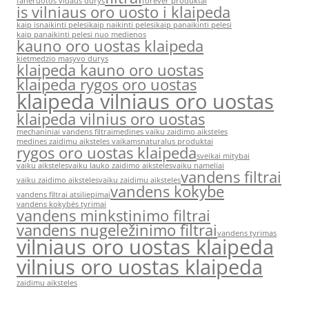
faneruotos vidaus durys
forever produktai
is vilniaus oro uosto i klaipeda
kaip isnaikinti pelesi
kaip naikinti pelesi
kaip panaikinti pelesi
kaip panaikinti pelesi nuo medienos
kauno oro uostas klaipeda
kietmedzio masyvo durys
klaipeda kauno oro uostas
klaipeda rygos oro uostas
klaipeda vilniaus oro uostas
klaipeda vilnius oro uostas
mechaniniai vandens filtrai
medines vaiku zaidimo aiksteles
medines zaidimu aiksteles vaikams
naturalus produktai
rygos oro uostas klaipeda
sveikai mitybai
vaiku aiksteles
vaiku lauko zaidimo aiksteles
vaiku nameliai
vandens filtrai
vaiku zaidimo aiksteles
vaiku zaidimu aiksteles
vandens kokybe
vandens filtrai atsiliepimai
vandens kokybės tyrimai
vandens minkstinimo filtrai
vandens nugeležinimo filtrai
vandens tyrimas
vilniaus oro uostas klaipeda
vilnius oro uostas klaipeda
zaidimu aiksteles