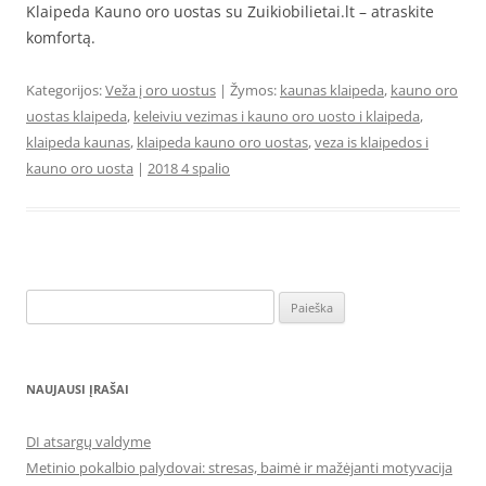
Klaipeda Kauno oro uostas su Zuikiobilietai.lt – atraskite
komfortą.
Kategorijos:
Veža į oro uostus
| Žymos:
kaunas klaipeda
,
kauno oro
uostas klaipeda
,
keleiviu vezimas i kauno oro uosto i klaipeda
,
klaipeda kaunas
,
klaipeda kauno oro uostas
,
veza is klaipedos i
kauno oro uosta
|
2018 4 spalio
Ieškoti:
NAUJAUSI ĮRAŠAI
DI atsargų valdyme
Metinio pokalbio palydovai: stresas, baimė ir mažėjanti motyvacija