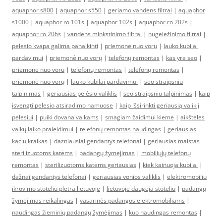
aquaphor s800
|
aquaphor s550
|
geriamo vandens filtrai
|
aquaphor
s1000
|
aquaphor ro 101s
|
aquaphor 102s
|
aquaphor ro 202s
|
aquaphor ro 206s
|
vandens minkstinimo filtrai
|
nugeležinimo filtrai
|
pelesio kvapa galima panaikinti
|
priemone nuo voru
|
lauko kubilai
pardavimui
|
priemonė nuo vorų
|
telefonų remontas
|
kas yra seo
|
priemone nuo voru
|
telefonų remontas
|
telefonų remontas
|
priemonė nuo vorų
|
lauko kubilai pardavimui
|
seo straipsniu
talpinimas
|
geriausias pelėsio valiklis
|
seo straipsniu talpinimas
|
kaip
isvengti pelesio atsiradimo namuose
|
kaip išsirinkti geriausią valiklį
pelėsiui
|
puiki dovana vaikams
|
smagiam žaidimui kieme
|
aikštelės
vaikų laiko praleidimui
|
telefonų remontas naudingas
|
geriausias
kaciu kraikas
|
dazniausiai gendantys telefonai
|
geriausias maistas
sterilizuotoms katėms
|
padangų žymėjimas
|
mobiliųjų telefonų
remontas
|
sterilizuotoms katėms geriausias
|
kiek kainuoja kubilai
|
dažnai gendantys telefonai
|
geriausias vonios valiklis
|
elektromobiliu
ikrovimo stoteliu pletra lietuvoje
|
lietuvoje daugeja stoteliu
|
padangų
žymėjimas reikalingas
|
vasarinės padangos elektromobiliams
|
naudingas žieminių padangų žymėjimas
|
kuo naudingas remontas
|