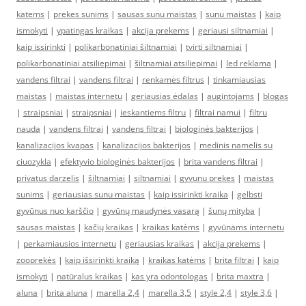
katems
|
prekes sunims
|
sausas sunu maistas
|
sunu maistas
|
kaip
ismokyti
|
ypatingas kraikas
|
akcija prekems
|
geriausi siltnamiai
|
kaip issirinkti
|
polikarbonatiniai šiltnamiai
|
tvirti siltnamiai
|
polikarbonatiniai atsiliepimai
|
šiltnamiai atsiliepimai
|
led reklama
|
vandens filtrai
|
vandens filtrai
|
renkamės filtrus
|
tinkamiausias
maistas
|
maistas internetu
|
geriausias ėdalas
|
augintojams
|
blogas
|
straipsniai
|
straipsniai
|
ieskantiems filtru
|
filtrai namui
|
filtru
nauda
|
vandens filtrai
|
vandens filtrai
|
biologinės bakterijos
|
kanalizacijos kvapas
|
kanalizacijos bakterijos
|
medinis namelis su
ciuozykla
|
efektyvio biologinės bakterijos
|
brita vandens filtrai
|
privatus darzelis
|
šiltnamiai
|
siltnamiai
|
gyvunu prekes
|
maistas
sunims
|
geriausias sunu maistas
|
kaip issirinkti kraika
|
gelbsti
gyvūnus nuo karščio
|
gyvūnų maudynės vasarą
|
šunų mityba
|
sausas maistas
|
kačių kraikas
|
kraikas katėms
|
gyvūnams internetu
|
perkamiausios internetu
|
geriausias kraikas
|
akcija prekems
|
zooprekės
|
kaip išsirinkti kraiką
|
kraikas katėms
|
brita filtrai
|
kaip
ismokyti
|
natūralus kraikas
|
kas yra odontologas
|
brita maxtra
|
aluna
|
brita aluna
|
marella 2,4
|
marella 3,5
|
style 2,4
|
style 3,6
|