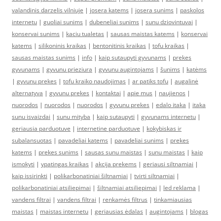
valandinis darzelis vilniuje
|
josera katems
|
josera sunims
|
paskolos
internetu
|
guoliai sunims
|
dubeneliai sunims
|
sunu dziovintuvai
|
konservai sunims
|
kaciu tualetas
|
sausas maistas katems
|
konservai
katems
|
silikoninis kraikas
|
bentonitinis kraikas
|
tofu kraikas
|
sausas maistas sunims
|
info
|
kaip sutaupyti gyvunams
|
prekes
gyvunams
|
gyvunu prieziura
|
gyvunu augintojams
|
šunims
|
katėms
|
gyvunu prekes
|
tofu kraiko naudojimas
|
ar patiks tofu
|
augalinė
alternatyva
|
gyvunu prekes
|
kontaktai
|
apie mus
|
naujienos
|
nuorodos
|
nuorodos
|
nuorodos
|
gyvunu prekes
|
edalo itaka
|
itaka
sunu isvaizdai
|
sunu mityba
|
kaip sutaupyti
|
gyvunams internetu
|
geriausia parduotuve
|
internetine parduotuve
|
kokybiskas ir
subalansuotas
|
pavadeliai katems
|
pavadeliai sunims
|
prekes
katems
|
prekes sunims
|
sausas sunu maistas
|
sunu maistas
|
kaip
ismokyti
|
ypatingas kraikas
|
akcija prekems
|
geriausi siltnamiai
|
kaip issirinkti
|
polikarbonatiniai šiltnamiai
|
tvirti siltnamiai
|
polikarbonatiniai atsiliepimai
|
šiltnamiai atsiliepimai
|
led reklama
|
vandens filtrai
|
vandens filtrai
|
renkamės filtrus
|
tinkamiausias
maistas
|
maistas internetu
|
geriausias ėdalas
|
augintojams
|
blogas