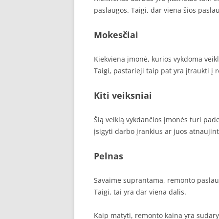
paslaugos. Taigi, dar viena šios pasla
Mokesčiai
Kiekviena įmonė, kurios vykdoma veik
Taigi, pastarieji taip pat yra įtraukti į
Kiti veiksniai
Šią veiklą vykdančios įmonės turi paden
įsigyti darbo įrankius ar juos atnaujinti
Pelnas
Savaime suprantama, remonto paslaug
Taigi, tai yra dar viena dalis.
Kaip matyti, remonto kaina yra sudaryt