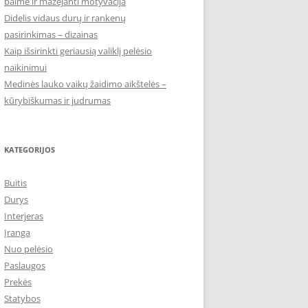
baimė ir mažėjanti motyvacija
Didelis vidaus durų ir rankenų
pasirinkimas – dizainas
Kaip išsirinkti geriausią valiklį pelėsio
naikinimui
Medinės lauko vaikų žaidimo aikštelės –
kūrybiškumas ir judrumas
KATEGORIJOS
Buitis
Durys
Interjeras
Įranga
Nuo pelėsio
Paslaugos
Prekės
Statybos