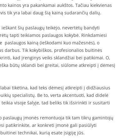
to kainos yra pakankamai aukštos. Tačiau kiekvienas
 vis tik yra labai daug šią kainą sudarančių dalių.
d ieškant šių paslaugų teikėjo, nevertėtų bandyti
urėtų tapti teikiamos paslaugos kokybė. Rinkdamiesi
ne paslaugos kainą (ieškodami kuo mažesnės), o
ktus darbus. Tik kokybiškos, profesionalios buitinės
inti, kad įrenginys veiks sklandžiai bei patikimai. O,
ška būtų sklandi bei greitai, siūlome atkreipti į dėmesį
abai tikėtina, kad teks dėmesį atkreipti į didžiausius
 puikių specialistų. Be to, verta akcentuoti, kad didelė
kia visoje šalyje, tad beliks tik išsirinkti ir susitarti
to paslaugų įmonės remontuoja tik tam tikrų gamintojų
i patikrinkite, ar konkreti įmonė gali pasiūlyti
itinei technikai, kurią esate įsigiję jūs.