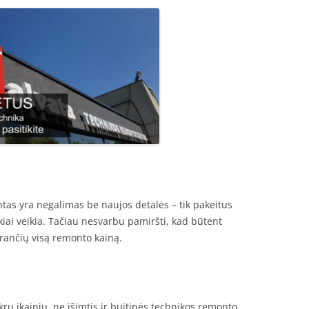
tas yra negalimas be naujos detalės – tik pakeitus
ikiai veikia. Tačiau nesvarbu pamiršti, kad būtent
arančių visą remonto kainą.
kru įkainiu, ne išimtis ir buitinės technikos remonto