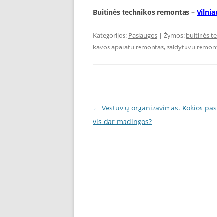
Buitinės technikos remontas –
Vilnia
Kategorijos:
Paslaugos
| Žymos:
buitinės t
kavos aparatu remontas
,
saldytuvu remon
Įrašo
←
Vestuvių organizavimas. Kokios pa
navigacija
vis dar madingos?