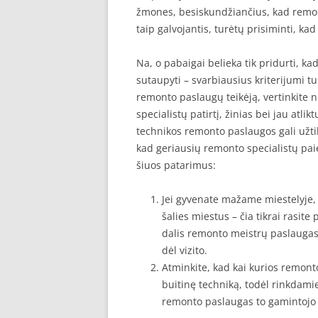
žmones, besiskundžiančius, kad remon
taip galvojantis, turėtų prisiminti, kad
Na, o pabaigai belieka tik pridurti, ka
sutaupyti – svarbiausius kriterijumi t
remonto paslaugų teikėją, vertinkite 
specialistų patirtį, žinias bei jau atli
technikos remonto paslaugos gali užtikr
kad geriausių remonto specialistų paie
šiuos patarimus:
Jei gyvenate mažame miestelyje, l
šalies miestus – čia tikrai rasite
dalis remonto meistrų paslaugas tei
dėl vizito.
Atminkite, kad kai kurios remon
buitinę techniką, todėl rinkdamies
remonto paslaugas to gamintojo bu