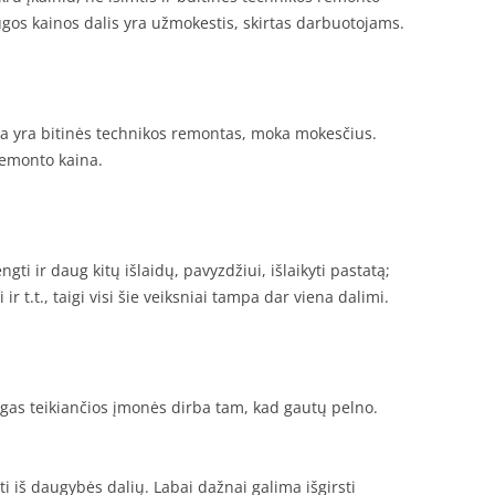
ugos kainos dalis yra užmokestis, skirtas darbuotojams.
la yra bitinės technikos remontas, moka mokesčius.
 remonto kaina.
gti ir daug kitų išlaidų, pavyzdžiui, išlaikyti pastatą;
 ir t.t., taigi visi šie veiksniai tampa dar viena dalimi.
as teikiančios įmonės dirba tam, kad gautų pelno.
i iš daugybės dalių. Labai dažnai galima išgirsti