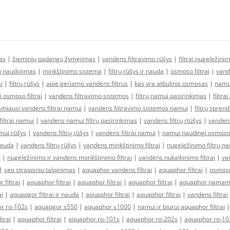
as
|
žieminių padangų žymėjimas
|
vandens filtravimo rūšys
|
filtrai nugeležinim
rų naudojimas
|
minkštinimo sistema
|
filtrų rūšys ir nauda
|
osmoso filtrai
|
vand
i
|
filtrų rūšys
|
apie geriamo vandens filtrus
|
kas yra atbulinis osmosas
|
namui
 osmoso filtrai
|
vandens filtravimo sistemos
|
filtrų namui pasirinkimas
|
filtr
amiausi vandens filtrai namui
|
vandens filtravimo sistemos namui
|
filtrų spren
iltrai namui
|
vandens namui filtrų pasirinkimas
|
vandens filtrų rtūšys
|
vanden
amui rūšys
|
vandens filtrų rūšys
|
vandens filtrai namui
|
namui naudingi osmoso f
 nauda
|
vandens filtrų rūšys
|
vandens minkštinimo filtrai
|
nugeležinimo filtrų n
s
|
nugeležinimo ir vandens monkštinimo filtrai
|
vandens nukalkinimo filtrai
|
van
|
seo straipsniu talpinimas
|
aquaphor vandens filtrai
|
aquaphor filtrai
|
osmoso
 filtrai
|
aquaphor filtrai
|
aquaphor filtrai
|
aquaphor filtrai
|
aquaphor namams
ai
|
aquapgor filtrai ir nauda
|
aquaphor filtrai
|
aquaphor filtrai
|
vandens filtrai
r ro-102s
|
aquapgor s550
|
aquaphor s1000
|
namui ir biurui aquaphor filtrai
trai
|
aquaphor filtrai
|
aquaphor ro-101s
|
aquaphor ro-202s
|
aquaphor ro-10