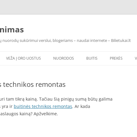
inimas
ų nuorodų sukūrimui verslui, blogeriams – naudai internete – Bilietukai.lt
VEŽA Į ORO UOSTUS
NUORODOS
BUITIS
PREKĖS
GAMTOSMOKYKLA.COM
ĮRANGA
ės technikos remontas
PAROLES.LT
SUBCONIT.LT
uri tam tikrą kainą. Tačiau šią pinigų sumą būtų galima
s yra ir
buitinės technikos remontas
. Ar kada
ILGOS PROGINĖS SUKNELĖS
 paslaugos kainą? Apžvelkime.
UABPERSONALAS.LT
MEDINIAI LAIPTAI