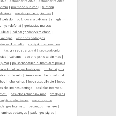
102s
|
aquaphor ro 202s
|
aquaphor ro 206s
avimui
|
priemonė nuo vorų
|
telefonų
rdavimui
|
seo straipsniu talpinimas
|
lį pelėsiui
|
puiki dovana vaikams
|
smagiam
antys telefonai
|
geriausias maistas
kubilai
|
dažnai gendantys telefonai
|
kalingas
|
vasarinės padangos
ias valiklis peliui
|
efektyvi priemone nuo
s
|
kas yra seo straipsniai
|
seo straipsniu
uitis
|
vaikams
|
seo straipsniu talpinimas
|
iepimai
|
polikarbonatiniai šiltnamiai stipruolis
sios kanalizacijos bakterijos
|
adblue skystis
rivatus darzelis
|
itempiamu lubu privalumai
ubos
|
lubu kainos
|
lubu rusys vilniuje
|
lubos
asiskolinti nesudėtinga
|
paskolos internetu
|
ernetu
|
paskolos refinansavimas
|
draskykles
svalyti tepalo demes
|
seo straipsniu
adangos internetu
|
padangos internetu
|
ziemines padangos
|
padangos pigiau
|