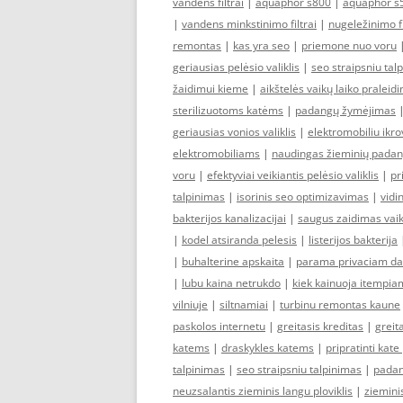
vandens filtrai
|
aquaphor s800
|
aquaphor s
|
vandens minkstinimo filtrai
|
nugeležinimo fi
remontas
|
kas yra seo
|
priemone nuo voru
geriausias pelėsio valiklis
|
seo straipsniu tal
žaidimui kieme
|
aikštelės vaikų laiko praleid
sterilizuotoms katėms
|
padangų žymėjimas
geriausias vonios valiklis
|
elektromobiliu ikro
elektromobiliams
|
naudingas žieminių pada
voru
|
efektyviai veikiantis pelėsio valiklis
|
pr
talpinimas
|
isorinis seo optimizavimas
|
vidi
bakterijos kanalizacijai
|
saugus zaidimas va
|
kodel atsiranda pelesis
|
listerijos bakterija
|
buhalterine apskaita
|
parama privaciam dar
|
lubu kaina netrukdo
|
kiek kainuoja itempia
vilniuje
|
siltnamiai
|
turbinu remontas kaune
paskolos internetu
|
greitasis kreditas
|
greit
katems
|
draskykles katems
|
pripratinti kate
talpinimas
|
seo straipsniu talpinimas
|
padan
neuzsalantis zieminis langu ploviklis
|
zieminis