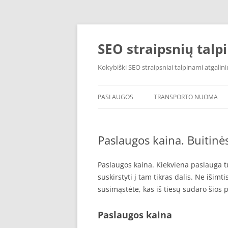
Pereiti
prie
turinio
SEO straipsnių talp
Kokybiški SEO straipsniai talpinami atgalini
PASLAUGOS
TRANSPORTO NUOMA
Paslaugos kaina. Buitin
Paslaugos kaina. Kiekviena paslauga t
suskirstyti į tam tikras dalis. Ne išimti
susimąstėte, kas iš tiesų sudaro šios
Paslaugos kaina