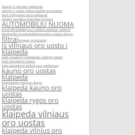
alaviju ir persiku nektaras
alaviju ir uogu nektaras
aloe produktai
aloe sultys
aloe vera nektaras
atlieka vandens kokybes tyrimus
AUTOMOBILIU NUOMA
brita filtrai
efektyvus valiklis pelesiui naikinti
ekologiški produktai
faneruotos vidaus durys
filtrai
forever produktai
is vilniaus oro uosto i
klaipeda
kaip isnaikinti pelesi
kaip naikinti pelesi
kaip panaikinti pelesi
kaip panaikinti pelesi nuo medienos
kauno oro uostas
klaipeda
kietmedzio masyvo durys
klaipeda kauno oro
uostas
klaipeda rygos oro
uostas
klaipeda vilniaus
oro uostas
klaipeda vilnius oro