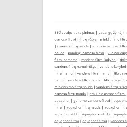
SEO straipsniu talpinimas
|
padangų žymėjim
osmoso filtrai
|
filtrų rūšys
|
minkštinimo filt
|
osmoso filtrų nauda
|
atbulinio osmoso filtra
nauda
|
naudingi osmoso filtrai
|
kuo naudingi
filtrai namams
|
vandens filtrai kokybei
|
tink
vandens filtrų namui rūšys
|
vandens kokybei f
filtrai namui
|
vandens filtrai namui
|
filtrų n
namui
|
vandens filtrų nauda
|
filtrų rūšys ir
minkštinimo filtrų nauda
|
vandens filtrų rūšy
osmoso filtrų nauda
|
atbulinio osmoso filtrai
aquaphor
|
geriamo vandens filtrai
|
aquaphor
filtrai
|
aquaphor filtrų nauda
|
aquaphor filtr
aquaphor s800
|
aquaphor ro-101s
|
aquapho
aquaphor filtrai
|
aquaphor filtrai
|
vandens fil