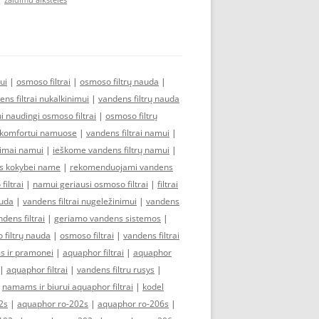
zaidimu aiksteles
ui
|
osmoso filtrai
|
osmoso filtrų nauda
|
ens filtrai nukalkinimui
|
vandens filtrų nauda
 naudingi osmoso filtrai
|
osmoso filtrų
ai komfortui namuose
|
vandens filtrai namui
|
dimai namui
|
ieškome vandens filtrų namui
|
s kokybei name
|
rekomenduojami vandens
iltrai
|
namui geriausi osmoso filtrai
|
filtrai
auda
|
vandens filtrai nugeležinimui
|
vandens
dens filtrai
|
geriamo vandens sistemos
|
 filtrų nauda
|
osmoso filtrai
|
vandens filtrai
 ir pramonei
|
aquaphor filtrai
|
aquaphor
|
aquaphor filtrai
|
vandens filtru rusys
|
|
namams ir biurui aquaphor filtrai
|
kodel
2s
|
aquaphor ro-202s
|
aquaphor ro-206s
|