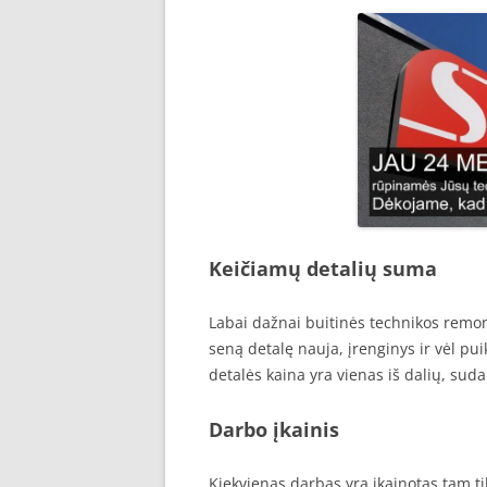
Keičiamų detalių suma
Labai dažnai buitinės technikos remon
seną detalę nauja, įrenginys ir vėl pu
detalės kaina yra vienas iš dalių, sud
Darbo įkainis
Kiekvienas darbas yra įkainotas tam ti