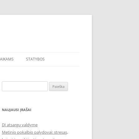
VAIKAMS
STATYBOS
VANDENS FILTRAI
Ieškoti:
NAUJAUSI ĮRAŠAI
DI atsargų valdyme
Metinio pokalbio palydovai: stresas,