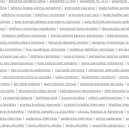
550
|
geriamo vandens filtrai
|
aquaphor s1000
|
aquaphor ro 101s
|
aquaphor 
ltrai
|
pelesio kvapa galima panaikinti
|
priemone nuo voru
|
lauko kubilai pard
|
telefonų remontas
|
telefonų remontas
|
priemonė nuo vorų
|
lauko kubilai pa
pinimas
|
kaip isvengti pelesio atsiradimo namuose
|
kaip išsirinkti geriausią valik
imui
|
telefonų remontas naudingas
|
geriausias kaciu kraikas
|
dazniausiai gend
|
mobiliųjų telefonų remontas
|
sterilizuotoms katėms geriausias
|
kiek kainuoja 
vimo stoteliu pletra lietuvoje
|
lietuvoje daugeja stoteliu
|
padangų žymėjimas rei
ngų žymėjimas
|
kuo naudingas remontas
|
mobiliųjų telefonų remontas
|
geriaus
iemonė nuo vorų
|
telefonų remontas
|
josera classic
|
geriausias pelesio valikli
nis seo optimizavimas
|
kaip optimizuoti svetaine
|
namu apyvokos reikmenys
|
b
ikams
|
seo straipsniu talpinimas
|
nuo kada ziemines
|
siltnamiai stipruolis atsil
|
zieminio langu skyscio savybes
|
vaiku zaidimui
|
bioloģiskie risinājumi
|
geriau
zeliui
|
darzeliai gelbeja
|
pasirinkimas vilniuje
|
ieskome geriausio darzelio
|
p
mos lubos
|
itempiamos lubos kaina
|
kiek kainuoja itempiamos
|
kiek kainuoja l
|
straipsniai katems
|
laiminga kate
|
gyvunu prekes
|
vidinis optimizavimas
|
p
as kreditas
|
greitas kreditas internetu
|
greitieji kreditai internetu
|
kreditas int
 prie draskykles
|
medinis namelis su ciuozykla
|
sausas maistas ar konservai
|
i
gos internetu
|
padangos internetu
|
padangos internetu
|
pigios padangos
|
p
 langu ploviklis
|
langu plovimo skystis
|
langu ploviklis
|
vasarines padangos
|