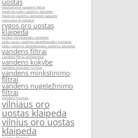
uostas
mechaniniai vandens filtrai
medines vaiku zaidimo aiksteles
medines zaidimu aiksteles vaikams
naturalus produktai
rygos oro uostas
klaipeda
sveikai mitybai
vaiku aiksteles
vaiku lauko zaidimo aiksteles
vaiku nameliai
vaiku zaidimo aiksteles
vaiku zaidimu aiksteles
vandens filtrai
vandens filtrai atsiliepimai
vandens kokybe
vandens kokybės tyrimai
vandens minkstinimo
filtrai
vandens nugeležinimo
filtrai
vandens tyrimas
vilniaus oro
uostas klaipeda
vilnius oro uostas
klaipeda