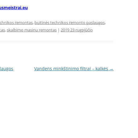
usmeistrai.eu
echnikos remontas
,
buitinės technikos remonto paslaugos
,
tas
,
skalbimo masinu remontas
|
2019 23 rugpjūčio
slaugos
Vandens minkštinimo filtrai – kalkės
→