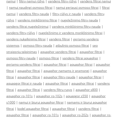
namui
|
filtrų namui rūšys
|
vandens filtrų rūšys
|
vandens filtrai namui
|
namui naudingi osmoso filtrai
|
namui geriausi osmoso filtrai
|
filtrai
namui
|
vandens filtrų nauda
|
filtrų rūšys ir nauda
|
vandens filtrų
rūšys
|
vandens minkštinimo filtrai
|
nugeležinimo filtrų nauda
|
vandens filtrai nugeležinimui
|
vandens minkštinimo filtrų nauda
|
vandens filtrų rūšys
|
nugeležinimo ir vandens monkštinimo filtrai
|
vandens nukalkinimo filtrai
|
vandens filtrai
|
geriamo vandens
sistemos
|
osmoso filtrų nauda
|
atbulinio osmoso filtrai
|
seo
straipsniu talpinimas
|
aquaphor vandens filtrai
|
aquaphor filtrai
|
osmoso filtrų nauda
|
osmoso filtrai
|
vandens filtrai aquaphor
|
geriamo vandens filtrai
|
aquaphor filtrai
|
aquaphor filtrai
|
aquaphor
filtrai
|
aquaphor filtrai
|
aquaphor namams ir pramonei
|
aquaphor
filtrai
|
aquaphor filtrai
|
aquaphor filtrų nauda
|
aquaphor filtrai
|
aquapgor filtrai ir nauda
|
aquaphor filtrai
|
aquaphor filtrai
|
vandens
filtrai
|
aquaphor filtrai
|
vandens filtru rusys
|
aquaphor s800
|
aquaphor ro-101s
|
aquaphor ro-102s
|
aquapgor s550
|
aquaphor
s1000
|
namui ir biurui aquaphor filtrai
|
namams ir biurui aquaphor
filtrai
|
kodel aquaphor filtrai
|
aquaphor filtrai
|
vandens filtrai
|
aquaphor filtrai
|
aquaphor ro-101s
|
aquaphor ro-202s
|
aquaphor ro-