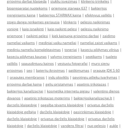
griovimo darbai klaipeda
|
siukliu isvezimas
|
klinkerio trinkeles
|
biopreparatai nuotekoms
|
priemone starwax 637
|
bakterijos
irenginiams kaina
|
bakterijos STARWAX kaina
|
efektyvus valiklis
|
stogo danga renkames geriausia
|
klinkeris
|
pelesio naikinimas
vonioje
|
kaip isnaikinti
|
kaip naikinti pelesi
|
pelesiu naikinimo
priemone
|
naikinti pelesi
|
kiek kainuoja griovimo darbai
|
zaidimo
nameliai vaikams
|
mediniai vaiku nameliai
|
nameliai zaisti vaikams
|
mediniu nameliu komplektavimas
|
toneriai
|
kaseciu pildymas vilnius
|
kaseciu pildymas kaunas
|
valymo įrenginiams
|
septikams
|
tualeto
valiklis
|
spausdintuvu kainos
|
vestuviu fotografai
|
muro sienu
griovimas
|
seo
|
bateriju ikrovimas
|
patikimumas
|
orapute JDK S 60
|
oraputes membranos
|
indu ploviklis
|
pavojingu atlieku tvarkymas
|
griovimo darbai kaina
|
geliu pristatymas
|
apatinis trikotazas
|
bakterijos kanalizacijai
|
kosmetika internetu pigiau
|
valentino dienos
dovanos
|
apatinis trikotazas moterims
|
bakterijoskanalizacijai.lt
|
darzelis klaipedoje
|
pagalba tėvams klaipėdoje
|
privatus darželis
klaipėdoje gelbėja
|
darželis klaipėdoje
|
pasirinkimas klaipėdoje
|
darželis klaipėdoje
|
privatus darželis klaipėdoje
|
privatus darželis
klaipėdoje
|
darželis klaipėdoje
|
vandens filtrai
|
nuo pelesio
|
aukle
|