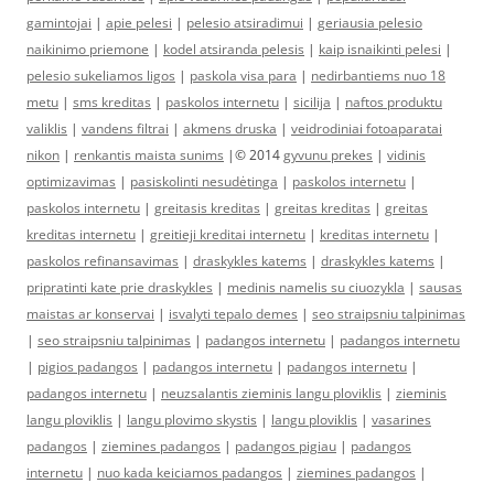
gamintojai
|
apie pelesi
|
pelesio atsiradimui
|
geriausia pelesio
naikinimo priemone
|
kodel atsiranda pelesis
|
kaip isnaikinti pelesi
|
pelesio sukeliamos ligos
|
paskola visa para
|
nedirbantiems nuo 18
metu
|
sms kreditas
|
paskolos internetu
|
sicilija
|
naftos produktu
valiklis
|
vandens filtrai
|
akmens druska
|
veidrodiniai fotoaparatai
nikon
|
renkantis maista sunims
|© 2014
gyvunu prekes
|
vidinis
optimizavimas
|
pasiskolinti nesudėtinga
|
paskolos internetu
|
paskolos internetu
|
greitasis kreditas
|
greitas kreditas
|
greitas
kreditas internetu
|
greitieji kreditai internetu
|
kreditas internetu
|
paskolos refinansavimas
|
draskykles katems
|
draskykles katems
|
pripratinti kate prie draskykles
|
medinis namelis su ciuozykla
|
sausas
maistas ar konservai
|
isvalyti tepalo demes
|
seo straipsniu talpinimas
|
seo straipsniu talpinimas
|
padangos internetu
|
padangos internetu
|
pigios padangos
|
padangos internetu
|
padangos internetu
|
padangos internetu
|
neuzsalantis zieminis langu ploviklis
|
zieminis
langu ploviklis
|
langu plovimo skystis
|
langu ploviklis
|
vasarines
padangos
|
ziemines padangos
|
padangos pigiau
|
padangos
internetu
|
nuo kada keiciamos padangos
|
ziemines padangos
|