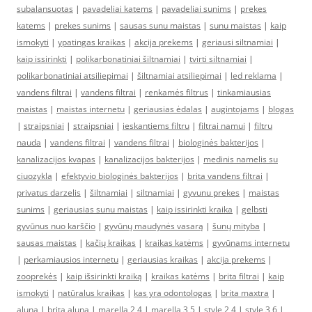
subalansuotas
|
pavadeliai katems
|
pavadeliai sunims
|
prekes
katems
|
prekes sunims
|
sausas sunu maistas
|
sunu maistas
|
kaip
ismokyti
|
ypatingas kraikas
|
akcija prekems
|
geriausi siltnamiai
|
kaip issirinkti
|
polikarbonatiniai šiltnamiai
|
tvirti siltnamiai
|
polikarbonatiniai atsiliepimai
|
šiltnamiai atsiliepimai
|
led reklama
|
vandens filtrai
|
vandens filtrai
|
renkamės filtrus
|
tinkamiausias
maistas
|
maistas internetu
|
geriausias ėdalas
|
augintojams
|
blogas
|
straipsniai
|
straipsniai
|
ieskantiems filtru
|
filtrai namui
|
filtru
nauda
|
vandens filtrai
|
vandens filtrai
|
biologinės bakterijos
|
kanalizacijos kvapas
|
kanalizacijos bakterijos
|
medinis namelis su
ciuozykla
|
efektyvio biologinės bakterijos
|
brita vandens filtrai
|
privatus darzelis
|
šiltnamiai
|
siltnamiai
|
gyvunu prekes
|
maistas
sunims
|
geriausias sunu maistas
|
kaip issirinkti kraika
|
gelbsti
gyvūnus nuo karščio
|
gyvūnų maudynės vasarą
|
šunų mityba
|
sausas maistas
|
kačių kraikas
|
kraikas katėms
|
gyvūnams internetu
|
perkamiausios internetu
|
geriausias kraikas
|
akcija prekems
|
zooprekės
|
kaip išsirinkti kraiką
|
kraikas katėms
|
brita filtrai
|
kaip
ismokyti
|
natūralus kraikas
|
kas yra odontologas
|
brita maxtra
|
aluna
|
brita aluna
|
marella 2,4
|
marella 3,5
|
style 2,4
|
style 3,6
|