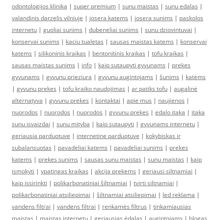
odontologijos klinika
|
super premium
|
sunu maistas
|
sunu edalas
|
valandinis darzelis vilniuje
|
josera katems
|
josera sunims
|
paskolos
internetu
|
guoliai sunims
|
dubeneliai sunims
|
sunu dziovintuvai
|
konservai sunims
|
kaciu tualetas
|
sausas maistas katems
|
konservai
katems
|
silikoninis kraikas
|
bentonitinis kraikas
|
tofu kraikas
|
sausas maistas sunims
|
info
|
kaip sutaupyti gyvunams
|
prekes
gyvunams
|
gyvunu prieziura
|
gyvunu augintojams
|
šunims
|
katėms
|
gyvunu prekes
|
tofu kraiko naudojimas
|
ar patiks tofu
|
augalinė
alternatyva
|
gyvunu prekes
|
kontaktai
|
apie mus
|
naujienos
|
nuorodos
|
nuorodos
|
nuorodos
|
gyvunu prekes
|
edalo itaka
|
itaka
sunu isvaizdai
|
sunu mityba
|
kaip sutaupyti
|
gyvunams internetu
|
geriausia parduotuve
|
internetine parduotuve
|
kokybiskas ir
subalansuotas
|
pavadeliai katems
|
pavadeliai sunims
|
prekes
katems
|
prekes sunims
|
sausas sunu maistas
|
sunu maistas
|
kaip
ismokyti
|
ypatingas kraikas
|
akcija prekems
|
geriausi siltnamiai
|
kaip issirinkti
|
polikarbonatiniai šiltnamiai
|
tvirti siltnamiai
|
polikarbonatiniai atsiliepimai
|
šiltnamiai atsiliepimai
|
led reklama
|
vandens filtrai
|
vandens filtrai
|
renkamės filtrus
|
tinkamiausias
maistas
|
maistas internetu
|
geriausias ėdalas
|
augintojams
|
blogas