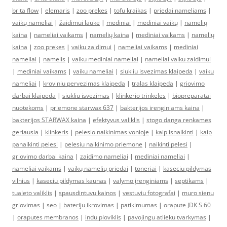
brita flow
|
elemaris
|
zoo prekes
|
tofu kraikas
|
priedai nameliams
|
vaikų nameliai
|
žaidimui lauke
|
mediniai
|
mediniai vaikų
|
namelių
kaina
|
nameliai vaikams
|
namelių kaina
|
mediniai vaikams
|
namelių
kaina
|
zoo prekes
|
vaiku zaidimui
|
nameliai vaikams
|
mediniai
nameliai
|
namelis
|
vaiku mediniai nameliai
|
nameliai vaiku zaidimui
|
mediniai vaikams
|
vaiku nameliai
|
siukliu isvezimas klaipeda
|
vaiku
nameliai
|
kroviniu pervezimas klaipeda
|
tralas klaipeda
|
griovimo
darbai klaipeda
|
siukliu isvezimas
|
klinkerio trinkeles
|
biopreparatai
nuotekoms
|
priemone starwax 637
|
bakterijos irenginiams kaina
|
bakterijos STARWAX kaina
|
efektyvus valiklis
|
stogo danga renkames
geriausia
|
klinkeris
|
pelesio naikinimas vonioje
|
kaip isnaikinti
|
kaip
panaikinti pelesi
|
pelesiu naikinimo priemone
|
naikinti pelesi
|
griovimo darbai kaina
|
zaidimo nameliai
|
mediniai nameliai
|
nameliai vaikams
|
vaikų namelių priedai
|
toneriai
|
kaseciu pildymas
vilnius
|
kaseciu pildymas kaunas
|
valymo įrenginiams
|
septikams
|
tualeto valiklis
|
spausdintuvu kainos
|
vestuviu fotografai
|
muro sienu
griovimas
|
seo
|
bateriju ikrovimas
|
patikimumas
|
orapute JDK S 60
|
oraputes membranos
|
indu ploviklis
|
pavojingu atlieku tvarkymas
|