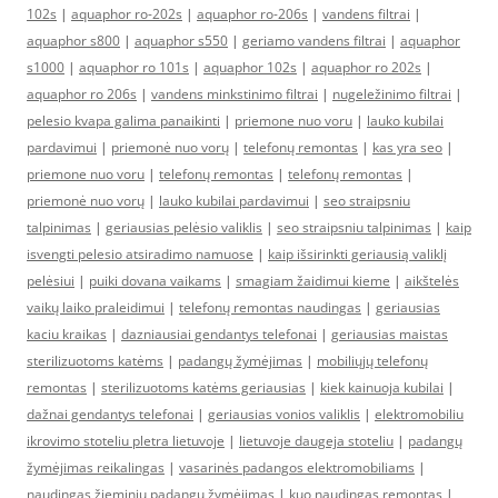
102s
|
aquaphor ro-202s
|
aquaphor ro-206s
|
vandens filtrai
|
aquaphor s800
|
aquaphor s550
|
geriamo vandens filtrai
|
aquaphor
s1000
|
aquaphor ro 101s
|
aquaphor 102s
|
aquaphor ro 202s
|
aquaphor ro 206s
|
vandens minkstinimo filtrai
|
nugeležinimo filtrai
|
pelesio kvapa galima panaikinti
|
priemone nuo voru
|
lauko kubilai
pardavimui
|
priemonė nuo vorų
|
telefonų remontas
|
kas yra seo
|
priemone nuo voru
|
telefonų remontas
|
telefonų remontas
|
priemonė nuo vorų
|
lauko kubilai pardavimui
|
seo straipsniu
talpinimas
|
geriausias pelėsio valiklis
|
seo straipsniu talpinimas
|
kaip
isvengti pelesio atsiradimo namuose
|
kaip išsirinkti geriausią valiklį
pelėsiui
|
puiki dovana vaikams
|
smagiam žaidimui kieme
|
aikštelės
vaikų laiko praleidimui
|
telefonų remontas naudingas
|
geriausias
kaciu kraikas
|
dazniausiai gendantys telefonai
|
geriausias maistas
sterilizuotoms katėms
|
padangų žymėjimas
|
mobiliųjų telefonų
remontas
|
sterilizuotoms katėms geriausias
|
kiek kainuoja kubilai
|
dažnai gendantys telefonai
|
geriausias vonios valiklis
|
elektromobiliu
ikrovimo stoteliu pletra lietuvoje
|
lietuvoje daugeja stoteliu
|
padangų
žymėjimas reikalingas
|
vasarinės padangos elektromobiliams
|
naudingas žieminių padangų žymėjimas
|
kuo naudingas remontas
|