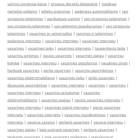
valymo irenginiai kaina
|
privatus darzelis klaipedoje
|
mediniai
nameliai vaikams
|
atlieku isvezimas
|
padangos automobiliams
|
seo
straipsniu talpinimas
|
parduotuve sunims
|
seo straipsniu talpinimas
|
seo straipsniu talpinimas
|
seo talpinimo populiarumas
|
seo straipsniu
talpinimas
|
vasarines ar universalios
|
rasymas ir talpinimas
|
padangos internetu
|
vasarines internetu
|
vasarines internetu
|
vasarines
|
vasarines laiku
|
vasarines internetu
|
taupantiems laika
|
vasariniu pirkimas
|
naujos vasarines
|
vasarines pigiau
|
vasariniu
kokybe
|
vasarines internetu
|
vasarines populiarios
|
naudinga zinoti
|
hankook vasarines
|
perka vasarines
|
vasariniu pasirinkimas
|
vasarines elektromobiliams
|
vasarines laiku
|
pirkti vasarines
|
diziausias pasirinkimas
|
vasarines internetu
|
vasarines
|
vasarines
|
vasarines internetu
|
vasariniu privalumai
|
vasarines
elektromobiliams
|
vasarines pagiau
|
naujos vasarines internetu
|
vasarines internetu
|
vasarines isigyti internetu
|
pigios vasarines
internetu
|
vasarines internetu
|
vasariniu nusidevejimas
|
vasarines
internetu
|
vasaros sezonui
|
perkant vasarines
|
vasarai internetu
|
vasarines pigiau
|
kaip susirasti vasarines
|
perkant vasarines
|
perkame vasarines
|
apie vasarines padangas
|
populiariausi