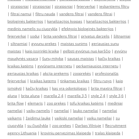
|
straipsniai
|
straipsniai
|
straipsniai
|
fejerverkai
|
ieskantiems filtru
|
filtrai namui
|
filtru nauda
|
vandens filtrai
|
vandens filtrai
|
biologinės bakterijos
|
kanalizacijos kvapas
|
kanalizacijos bakterijos
|
medinis namelis su ciuozykla
|
efektyvio biologinės bakterijos
|
fejerverkai
|
sodui
|
brita vandens filtrai
|
privatus darzelis
|
šiltnamiai
|
siltnamiai
|
gyvunu prekes
|
maistas sunims
|
geriausias sunu
maistas
|
kaip issirinkti kraika
|
gelbsti gyvūnus nuo karščio
|
gyvūnų
maudynės vasarą
|
šunų mityba
|
sausas maistas
|
kačių kraikas
|
kraikas katėms
|
gyvūnams internetu
|
perkamiausios internetu
|
geriausias kraikas
|
akcija prekems
|
zooprekės
|
profesionalūs
fejerverkai
|
kraikas katems
|
tinkamas kraikas
|
filtru rusys
|
kaip
ismokyti
|
kačių kraikas
|
kas yra odontologas
|
brita maxtra filtrai
|
aluna
|
brita aluna
|
marella 2,4
|
marella 3,5
|
style 2,4
|
style 3,6
|
brita flow
|
elemaris
|
zoo prekes
|
tofu kraikas katėms
|
mediniai
nameliai
|
vaikų namelis
|
nameliai
|
lauko nameliai
|
nameliai
vaikams
|
žaidimui lauke
|
vaikiski nameliai
|
vaiku nameliai
|
su
ciuozykla
|
su čiuožykla
|
zoo prekes
|
Darbas Vilniuje
|
Recruitment
agency Lithuania
|
kroviniu pervezimas klaipeda
|
tralas klaipeda
|