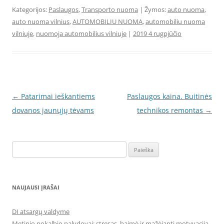
Kategorijos:
Paslaugos
,
Transporto nuoma
| Žymos:
auto nuoma
,
auto nuoma vilnius
,
AUTOMOBILIU NUOMA
,
automobiliu nuoma
vilniuje
,
nuomoja automobilius vilniuje
|
2019 4 rugpjūčio
Įrašo
←
Patarimai ieškantiems
Paslaugos kaina. Buitinės
navigacija
dovanos jaunųjų tėvams
technikos remontas
→
Ieškoti:
NAUJAUSI ĮRAŠAI
DI atsargų valdyme
Metinio pokalbio palydovai: stresas, baimė ir mažėjanti motyvacija