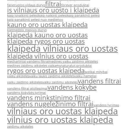
filtrai
faneruotos vidaus durys
forever produktai
is vilniaus oro uosto i klaipeda
kaip isnaikinti pelesi
kaip naikinti pelesi
kaip panaikinti pelesi
kaip panaikinti pelesi nuo medienos
kauno oro uostas klaipeda
kietmedzio masyvo durys
klaipeda kauno oro uostas
klaipeda rygos oro uostas
klaipeda vilniaus oro uostas
klaipeda vilnius oro uostas
mechaniniai vandens filtrai
medines vaiku zaidimo aiksteles
medines zaidimu aiksteles vaikams
naturalus produktai
rygos oro uostas klaipeda
sveikai mitybai
vaiku aiksteles
vaiku lauko zaidimo aiksteles
vaiku nameliai
vandens filtrai
vaiku zaidimo aiksteles
vaiku zaidimu aiksteles
vandens kokybe
vandens filtrai atsiliepimai
vandens kokybės tyrimai
vandens minkstinimo filtrai
vandens nugeležinimo filtrai
vandens tyrimas
vilniaus oro uostas klaipeda
vilnius oro uostas klaipeda
zaidimu aiksteles