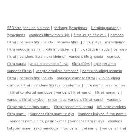
SEO straipsniu talpinimas
|
padangų žymėjimas
|
žieminių padangų
žymėjimas
|
vandens filtravimo rūšys
|
filtrai nugeležinimui
|
osmoso
filtrai
|
osmoso filtrų nauda
|
osmoso filtrai
|
filtrų rūšys
|
minkštinimo
filtrų naudojimas
|
minkštinimo sistema
|
filtrų rūšys ir nauda
|
osmoso
filtrai
|
vandens filtrai nukalkinimui
|
vandens filtrų nauda
|
osmoso
filtrų nauda
|
atbulinio osmoso filtrai
|
filtrų rūšys
|
apie geriamo
vandens filtrus
|
kas yra atbulinis osmosas
|
namui naudingi osmoso
filtrai
|
osmoso filtrų nauda
|
naudingi osmoso filtrai
|
kuo naudingi
osmoso filtrai
|
vandens filtravimo sistemos
|
filtrų namui pasirinkimas
|
filtrai komfortui namuose
|
vandens filtrai namui
|
filtrai namams
|
vandens filtrai kokybei
|
tinkamiausi vandens filtrai namui
|
vandens
filtravimo sistemos namui
|
filtrų sprendimai namui
|
ieškome vandens
filtrų namui
|
vandens filtrų namui rūšys
|
vandens kokybei filtrai namui
|
vandens namui filtrų pasirinkimas
|
vandens filtrų rtūšys
|
vandens
kokybei name
|
rekomenduojami vandens filtrai namui
|
vandens filtrai