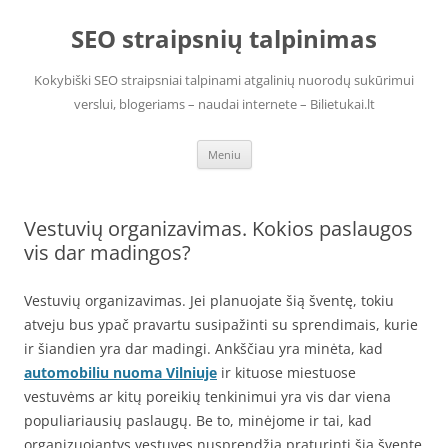
Pereiti
prie
SEO straipsnių talpinimas
turinio
Kokybiški SEO straipsniai talpinami atgalinių nuorodų sukūrimui
verslui, blogeriams – naudai internete – Bilietukai.lt
Meniu
Vestuvių organizavimas. Kokios paslaugos
vis dar madingos?
Vestuvių organizavimas. Jei planuojate šią šventę, tokiu
atveju bus ypač pravartu susipažinti su sprendimais, kurie
ir šiandien yra dar madingi. Ankščiau yra minėta, kad
automobiliu nuoma Vilniuje
ir kituose miestuose
vestuvėms ar kitų poreikių tenkinimui yra vis dar viena
populiariausių paslaugų. Be to, minėjome ir tai, kad
organizuojantys vestuves nusprendžia praturinti šią šventę