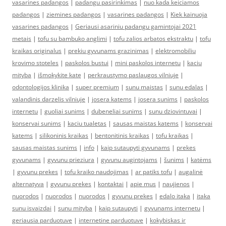
vasarines padangos
|
padangu pasirinkimas
|
nuo kada keiciamos
padangos
|
ziemines padangos
|
vasarines padangos
|
Kiek kainuoja
vasarines padangos
|
Geriausi asariniu padangu gamintojai 2021
metais
|
tofu su bambuko anglimi
|
tofu zalios arbatos ekstraktu
|
tofu
kraikas originalus
|
prekiu gyvunams grazinimas
|
elektromobiliu
krovimo stoteles
|
paskolos bustui
|
mini paskolos internetu
|
kaciu
mityba
|
išmokykite katę
|
perkraustymo paslaugos vilniuje
|
odontologijos klinika
|
super premium
|
sunu maistas
|
sunu edalas
|
valandinis darzelis vilniuje
|
josera katems
|
josera sunims
|
paskolos
internetu
|
guoliai sunims
|
dubeneliai sunims
|
sunu dziovintuvai
|
konservai sunims
|
kaciu tualetas
|
sausas maistas katems
|
konservai
katems
|
silikoninis kraikas
|
bentonitinis kraikas
|
tofu kraikas
|
sausas maistas sunims
|
info
|
kaip sutaupyti gyvunams
|
prekes
gyvunams
|
gyvunu prieziura
|
gyvunu augintojams
|
šunims
|
katėms
|
gyvunu prekes
|
tofu kraiko naudojimas
|
ar patiks tofu
|
augalinė
alternatyva
|
gyvunu prekes
|
kontaktai
|
apie mus
|
naujienos
|
nuorodos
|
nuorodos
|
nuorodos
|
gyvunu prekes
|
edalo itaka
|
itaka
sunu isvaizdai
|
sunu mityba
|
kaip sutaupyti
|
gyvunams internetu
|
geriausia parduotuve
|
internetine parduotuve
|
kokybiskas ir