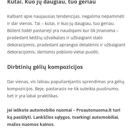
Kutai. Kuo jų daugiau, tuo geriau
Kalbant apie naujausias tendencijas, negalima nepaminėti
ir dar vienos. Tai – kutai, ir kuo jų daugiau, tuo geriau.
Būtent todėl pastarieji yra naudojami kur tik įmanoma –
pradedant kėdžių užvalkalais ir užbaigiant stalo
dekoracijomis, pradedant aprangos detalėmis ir užbaigiant
dekoracijomis, skirtomis pobūvio vietai puošti.
Dirbtinių gėlių kompozicijos
Dar vienas, vis labiau populiarėjantis sprendimas yra gėlių
kompozicijos. Beje, pastarasis ne tik suteikia puošnumo,
bet ir yra labai praktiškas.
Jei ieškote automobilio nuomai – Proautonuoma.lt turi
ką pasiūlyti. Lankščios sąlygos, tvarkingi automobiliai,
mažos nuomos kainos.