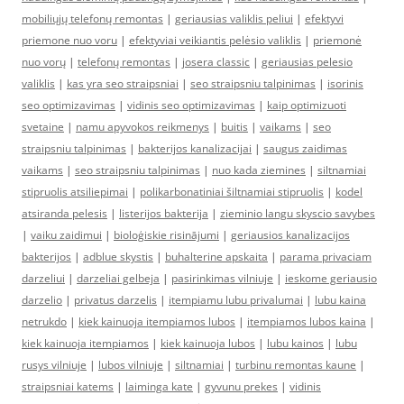
mobiliųjų telefonų remontas
|
geriausias valiklis peliui
|
efektyvi
priemone nuo voru
|
efektyviai veikiantis pelėsio valiklis
|
priemonė
nuo vorų
|
telefonų remontas
|
josera classic
|
geriausias pelesio
valiklis
|
kas yra seo straipsniai
|
seo straipsniu talpinimas
|
isorinis
seo optimizavimas
|
vidinis seo optimizavimas
|
kaip optimizuoti
svetaine
|
namu apyvokos reikmenys
|
buitis
|
vaikams
|
seo
straipsniu talpinimas
|
bakterijos kanalizacijai
|
saugus zaidimas
vaikams
|
seo straipsniu talpinimas
|
nuo kada ziemines
|
siltnamiai
stipruolis atsiliepimai
|
polikarbonatiniai šiltnamiai stipruolis
|
kodel
atsiranda pelesis
|
listerijos bakterija
|
zieminio langu skyscio savybes
|
vaiku zaidimui
|
bioloģiskie risinājumi
|
geriausios kanalizacijos
bakterijos
|
adblue skystis
|
buhalterine apskaita
|
parama privaciam
darzeliui
|
darzeliai gelbeja
|
pasirinkimas vilniuje
|
ieskome geriausio
darzelio
|
privatus darzelis
|
itempiamu lubu privalumai
|
lubu kaina
netrukdo
|
kiek kainuoja itempiamos lubos
|
itempiamos lubos kaina
|
kiek kainuoja itempiamos
|
kiek kainuoja lubos
|
lubu kainos
|
lubu
rusys vilniuje
|
lubos vilniuje
|
siltnamiai
|
turbinu remontas kaune
|
straipsniai katems
|
laiminga kate
|
gyvunu prekes
|
vidinis