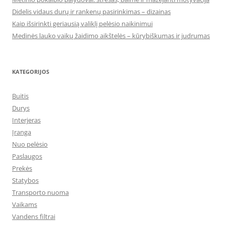
Didelis vidaus durų ir rankenų pasirinkimas – dizainas
Kaip išsirinkti geriausią valiklį pelėsio naikinimui
Medinės lauko vaikų žaidimo aikštelės – kūrybiškumas ir judrumas
KATEGORIJOS
Buitis
Durys
Interjeras
Įranga
Nuo pelėsio
Paslaugos
Prekės
Statybos
Transporto nuoma
Vaikams
Vandens filtrai