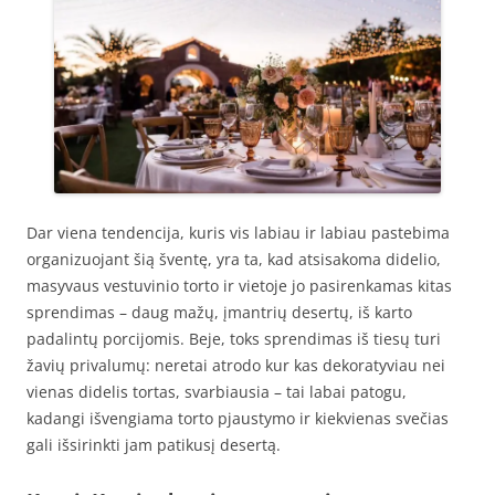
Dar viena tendencija, kuris vis labiau ir labiau pastebima
organizuojant šią šventę, yra ta, kad atsisakoma didelio,
masyvaus vestuvinio torto ir vietoje jo pasirenkamas kitas
sprendimas – daug mažų, įmantrių desertų, iš karto
padalintų porcijomis. Beje, toks sprendimas iš tiesų turi
žavių privalumų: neretai atrodo kur kas dekoratyviau nei
vienas didelis tortas, svarbiausia – tai labai patogu,
kadangi išvengiama torto pjaustymo ir kiekvienas svečias
gali išsirinkti jam patikusį desertą.