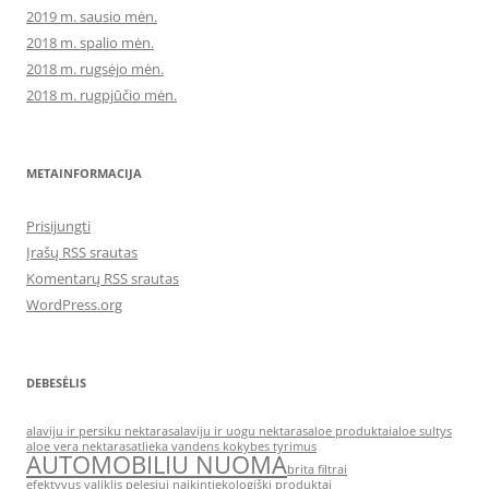
2019 m. sausio mėn.
2018 m. spalio mėn.
2018 m. rugsėjo mėn.
2018 m. rugpjūčio mėn.
METAINFORMACIJA
Prisijungti
Įrašų RSS srautas
Komentarų RSS srautas
WordPress.org
DEBESĖLIS
alaviju ir persiku nektaras
alaviju ir uogu nektaras
aloe produktai
aloe sultys
aloe vera nektaras
atlieka vandens kokybes tyrimus
AUTOMOBILIU NUOMA
brita filtrai
efektyvus valiklis pelesiui naikinti
ekologiški produktai