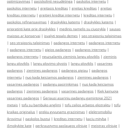
optimizavimas
|
pasiskolinti nesudėtinga
|
paskolos internetu
|
paskolos internetu
|
greitasis kreditas
|
greitas kreditas
|
greitas
kreditas internetu
|
greitieji kreditai internetu
|
kreditas internetu
|
paskolos refinansavimas
|
draskykles katems
|
draskykles katems
|
pripratinti kate prie draskykles
|
medinis namelis su ciuozykla
|
sausas
maistas ar konservai
|
isvalyti tepalo demes
|
seo straipsniu talpinimas
|
seo straipsniu talpinimas
|
padangos internetu
|
padangos internetu
|
padangos internetu
|
pigios padangos
|
padangos internetu
|
padangos internetu
|
neuzsalantis zieminis langu ploviklis
|
zieminis
langu ploviklis
|
langu plovimo skystis
|
langu ploviklis
|
vasarines
padangos
|
ziemines padangos
|
padangos pigiau
|
padangos
internetu
|
nuo kada keiciamos padangos
|
ziemines padangos
|
vasarines padangos
|
padangu pasirinkimas
|
nuo kada keiciamos
padangos
|
ziemines padangos
|
vasarines padangos
|
Kiek kainuoja
vasarines padangos
|
Geriausi asariniu padangu gamintojai 2021
metais
|
tofu su bambuko anglimi
|
tofu zalios arbatos ekstraktu
|
tofu
kraikas originalus
|
prekiu gyvunams grazinimas
|
elektromobiliu
ikrovimui
|
paskolos bustui
|
kreditas internetu
|
kaciu mityba
|
išmokykite katę
|
perkraustymo paslaugos vilniuje
|
meistras vilniuje
|