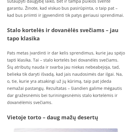
sutaupyti daugybę laiko, bet ir tampa puikios šventė
garantu. Žinote, kad viskuo bus pasirūpinta, o taip pat –
kad bus priimti ir įgyvendinti tik patys geriausi sprendimai.
Stalo kortelės ir dovanėlės svečiams – jau
tapo klasika
Pats metas įvardinti ir dar kelis sprendimus, kurie jau spėjo
tapti klasika. Tai – stalo kortelės bei dovanėlės svečiams.
Šių atributų nauda ir svarba jau niekas nebeabejoja, tad,
belieka tik daryti išvadą, kad jais naudosimės dar ilgai. Na,
o, tie, kurie yra atsakingi už jų kūrimą, taip pat įdeda
nemažai pastangų. Rezultatas – šiandien galime mėgautis
dar gražesnėmis bei turiningesnėmis stalo kortelėmis ir
dovanėlėmis svečiams.
Vietoje torto – daug mažų desertų